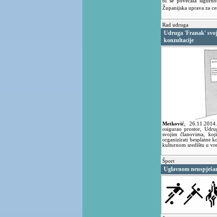
bi se povećala sigurno
Županijska uprava za ce
Rad udruga
Udruga 'Franak' svoj
konzultacije
Metković
,
26.11.201
osigurao prostor, Udr
svojim članovima, koj
organizirati besplatne k
kulturnom središtu u vr
Šport
Uglavnom neuspješan