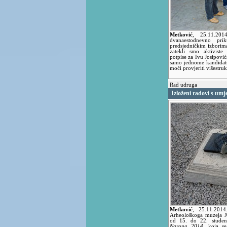
Metković
,
25.11.20
dvanaestodnevno prik
predsjedničkim izborim
zatekli smo aktivist
potpise za Ivu Josipović
samo jednome kandidatu
moći provjeriti višestru
Rad udruga
Izloženi radovi s umj
Metković
,
25.11.201
Arheološkoga muzeja
od 15. do 22. studeno
Narona 2014.
koja se 