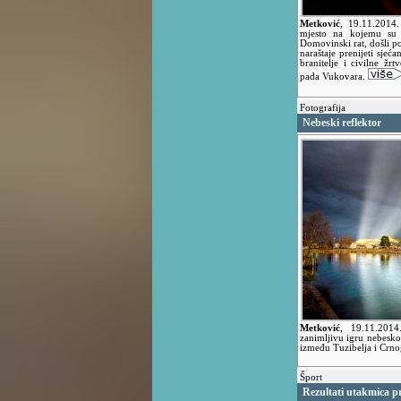
Metković
,
19.11.2014
mjesto na kojemu su 
Domovinski rat, došli p
naraštaje prenijeti sjeća
branitelje i civilne žr
pada Vukovara.
Fotografija
Nebeski reflektor
Metković
,
19.11.201
zanimljivu igru nebesko
između Tuzibelja i Crno
Šport
Rezultati utakmica p