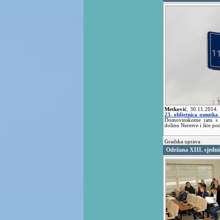
Metković
,
30.11.2014.
23. obljetnica osnutk
Domovinskome ratu s o
dolinu Neretve i šire po
Gradska uprava
Održana XIII. sjedni