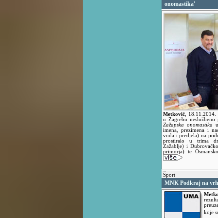
onomastika'
Metković
,
18.11.2014.
u Zagrebu neslužbeno 
Zažapska onomastika
u
imena, prezimena i nad
voda i predjela) na pod
prostiralo u trima d
Zažablje) i Dubrovačk
primorja) te Osmansk
Šport
MNK Podkraj na vrh
Metko
rezu
preuze
koje 