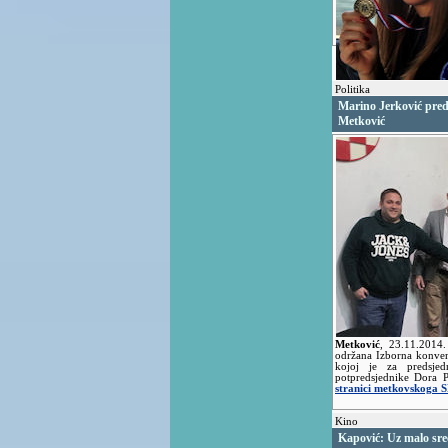
Politika
Marino Jerković pre
Metković
Metković
,
23.11.2014
održana Izborna konve
kojoj je za predsjed
potpredsjednike Dora 
stranici metkovskoga 
Kino
Kapović: Uz malo sre