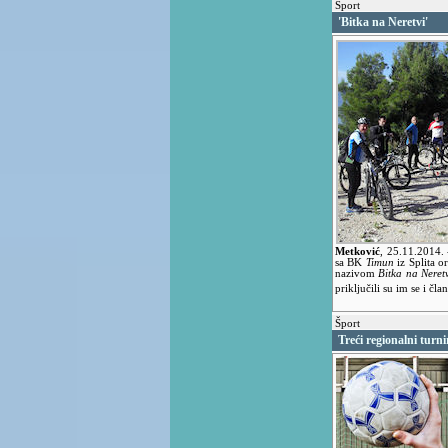
Šport
'Bitka na Neretvi'
Metković
,
25.11.2014.
sa BK
Timun
iz Splita o
nazivom
Bitka na Neret
priključili su im se i č
Šport
Treći regionalni turn