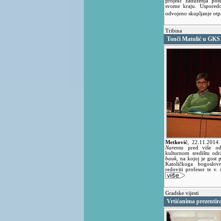
projekt zaduženja po
svome kraju. Usporedo 
odvojeno skupljanje otpa
Tribina
Tonči Matulić u GKS
Metković
,
22.11.2014
Narenta
pred više od 
kulturnom središtu odr
bauk
, na kojoj je gost 
Katoličkoga bogoslov
redoviti profesor te v.
Gradske vijesti
Vrtićanima prezentira