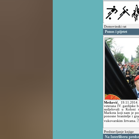
Domovinski rat
Ponos i pijetet
Metković
,
19.11.2014
veterana IV. gardijske b
sudjelovali u Koloni 
Markota koji nam je posl
ponosne branitelje i gra
vukovarskim žrtvama.
Predstavljanje knjige
Na Interliberu preds