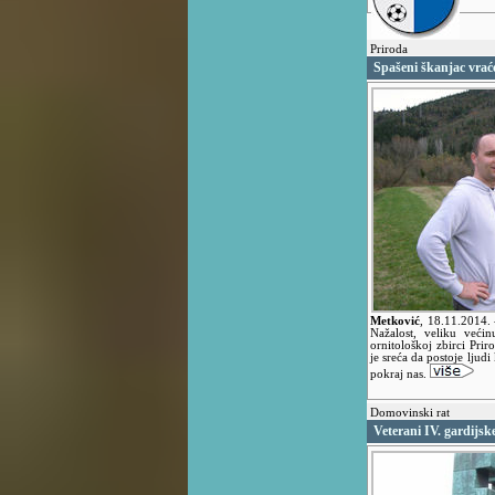
Priroda
Spašeni škanjac vrać
Metković
,
18.11.2014.
Nažalost, veliku veći
ornitološkoj zbirci Pri
je sreća da postoje ljudi
pokraj nas.
Domovinski rat
Veterani IV. gardijs