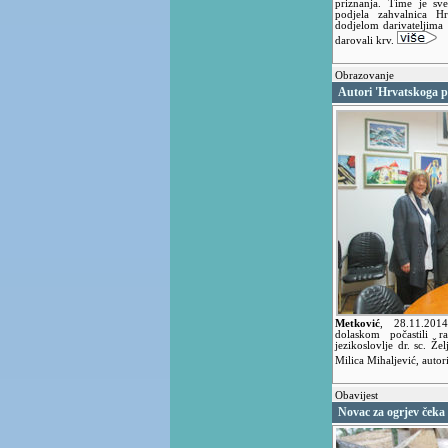
priznanja. Time je sve
podjela zahvalnica H
dodjelom darivateljima 
darovali krv.
Obrazovanje
Autori 'Hrvatskoga p
Metković
,
28.11.20
dolaskom počastili ra
jezikoslovlje dr. sc. Že
Milica Mihaljević, auto
Obavijest
Novac za ogrjev čeka 