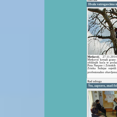
Hvala vatrogascima n
Metković
,
27.11.201
Metković kresali grane p
obližnjih kuća te prola
Puta Narone i Zrinskih
Zrinka Šušnjar osjetil
profesionalno obavljen
Rad udruga
Što, zapravo, znači bi