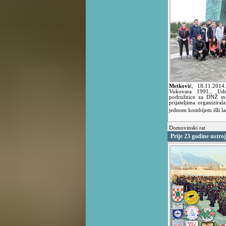
Metković
,
18.11.201
Vukovara 1991., Udru
podružnice za DNŽ svo
prijateljima organizira
jednom kombijem išli l
Domovinski rat
Prije 23 godine ustro