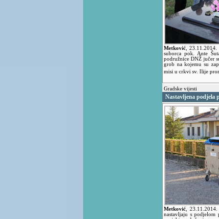
Metković
,
23.11.2014.
suborca pok. Ante Šut
podružnice DNŽ jučer su
grob na kojemu su zapal
misi u crkvi sv. Ilije pr
Gradske vijesti
Nastavljena podjela p
Metković
,
23.11.2014
nastavljaju s podjelom