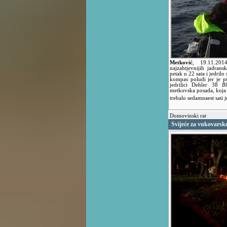
Metković
,
19.11.20
najzahtjevnijih jadrans
petak u 22 sata i jedril
kompas poludi jer je p
jedrilici Dehler 38
B
metkovska posada, koja j
trebalo sedamnaest sati 
Domovinski rat
Svijeće za vukovarske