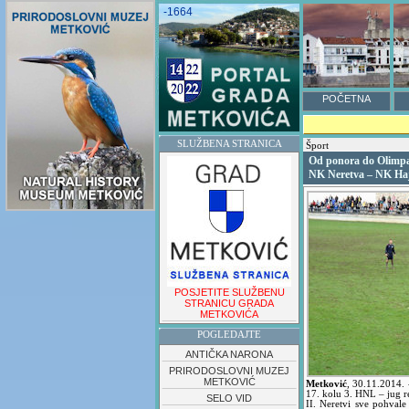
-1664
POČETNA
SLUŽBENA STRANICA
Šport
Od ponora do Olimp
NK Neretva – NK Haj
POSJETITE SLUŽBENU
STRANICU GRADA
METKOVIĆA
POGLEDAJTE
ANTIČKA NARONA
PRIRODOSLOVNI MUZEJ
METKOVIĆ
Metković
,
30.11.2014.
17. kolu 3. HNL – jug 
SELO VID
II. Neretvi sve pohval