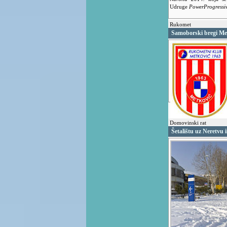
Udruge
PowerProgressi
Rukomet
Samoborski bregi Me
Domovinski rat
Šetalištu uz Neretvu 