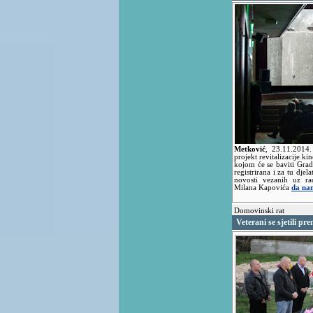
Metković
,
23.11.2014
projekt revitalizacije k
kojom će se baviti Grad
registrirana i za tu dje
novosti vezanih uz ra
Milana Kapovića
da nam
Domovinski rat
Veterani se sjetili p