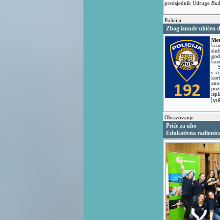
predsjednik Udruge
Buđ
Policija
Zbog iznude uhićen 
Met
kri
slu
god
kaz
Sum
s c
kor
ano
poz
isp
Obrazovanje
Priče za uho
Edukativna radionic