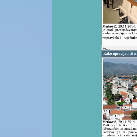
Metković
,
29.11.2014
je pod predsjedavanj
sjednicu na čijem se Dn
raspravljalo 14 vijećnik
Poziv
Kako upravljati viš
Metković
,
29.11.2014.
Metković tvrtka
Corr
višestambenim zgradama
iskustvo pa se poziva
(predstavnicima stanara)