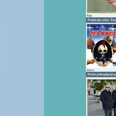
Film
Projekcija crtića 'Žu
Izbori
Počelo prikupljanje 