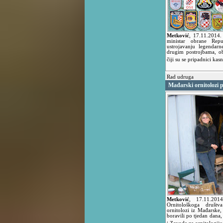
Metković
,
17.11.2014
ministar obrane Repu
ustrojavanju legendar
drugim postrojbama, ob
čiji su se pripadnici kas
Rad udruga
Mađarski ornitolozi
Metković
,
17.11.20
Ornitološkoga društ
ornitolozi iz Mađarske
boravili po tjedan dana,