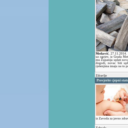
Metković
,
27.11.2014.
uz ogrjev, iz Grada Me
mu Županija uplati nova
dogodi, novac biti up
rješenjima imaju na to p
Zdravlje
Provjerite cjepni stat
iz Zavoda za javno zdr
Zahvala