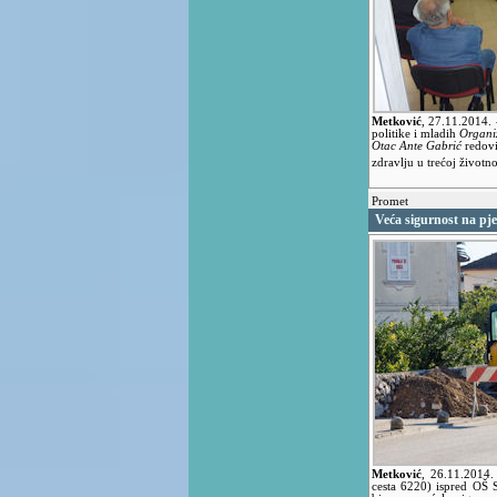
Metković
,
27.11.2014.
politike i mladih
Organiz
Otac Ante Gabrić
redov
zdravlju u trećoj životn
Promet
Veća sigurnost na pj
Metković
,
26.11.2014
cesta 6220) ispred OŠ 