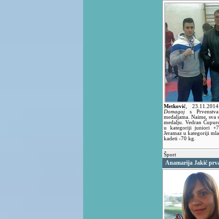
Metković
,
23.11.20
Domagoj
s Prvenstva 
medaljama. Naime, sva su
medalju. Vedran Ćupurd
u kategoriji juniori 
Jeramaz u kategoriji mla
kadeti -70 kg.
Šport
Anamarija Jakić prv