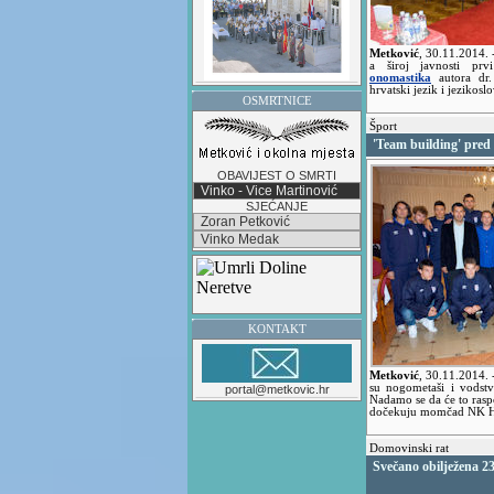
Metković
,
30.11.2014.
a široj javnosti prv
onomastika
autora dr.
hrvatski jezik i jezikoslo
OSMRTNICE
Šport
'Team building' pred
OBAVIJEST O SMRTI
Vinko - Vice Martinović
SJEĆANJE
Zoran Petković
Vinko Medak
KONTAKT
Metković
,
30.11.2014.
su nogometaši i vodstv
portal@metkovic.hr
Nadamo se da će to raspo
dočekuju momčad NK Haj
Domovinski rat
Svečano obilježena 23