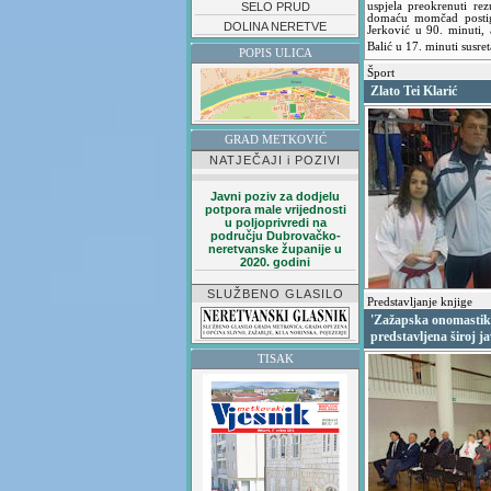
SELO PRUD
uspjela preokrenuti rez
domaću momčad postigl
DOLINA NERETVE
Jerković u 90. minuti,
Balić u 17. minuti susre
POPIS ULICA
Šport
Zlato Tei Klarić
GRAD METKOVIĆ
NATJEČAJI i POZIVI
Javni poziv za dodjelu
potpora male vrijednosti
u poljoprivredi na
području Dubrovačko-
neretvanske županije u
2020. godini
SLUŽBENO GLASILO
Predstavljanje knjige
'Zažapska onomastik
predstavljena široj ja
TISAK