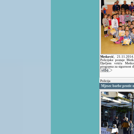
Metković
,
21.11.201
Policijske postaje Me
Dječjem vrtiću Metkov
programa za sigurnost 
Policija
Mjesec borbe protiv o