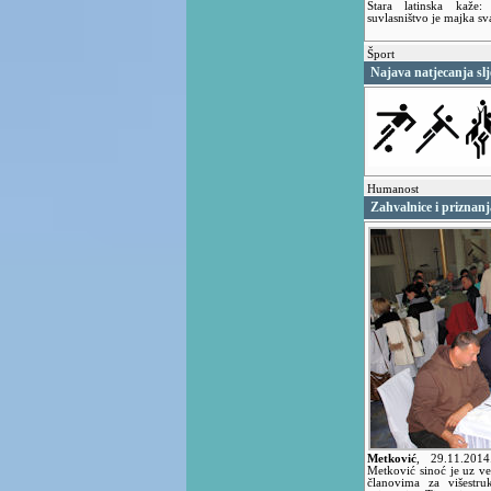
Stara latinska kaže
suvlasništvo je majka sv
Šport
Najava natjecanja sl
Humanost
Zahvalnice i priznanj
Metković
,
29.11.201
Metković sinoć je uz ve
članovima za višestru