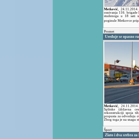
Metković
,
24.11.2014
osnivanja 116. brigade 
studenoga u 18 sati u
poginule Metkovce prip
Promet
Uređuje se opasno ra
Metković
,
24.11.2014
Splitske (državna 
rekonstrukciji spoja t
propusta za odvodnju ob
Zbog toga je na snagu st
Šport
Zlato i dva srebra z