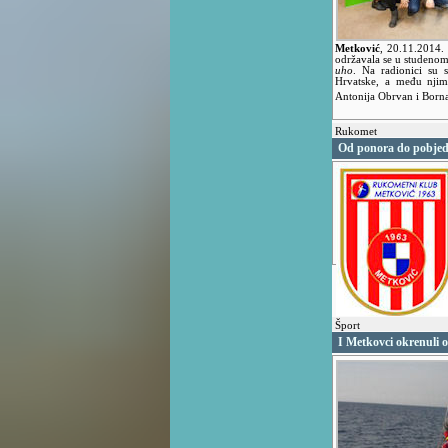
Metković
,
20.11.2014.
održavala se u studeno
uho
. Na radionici su 
Hrvatske, a među njim
Antonija Obrvan i Born
Rukomet
Od ponora do pobje
Šport
I Metkovci okrenuli 