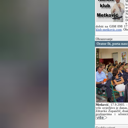
M
k
s
s
N
k
D
u
dobiti na GSM 098 171
klub-metkovic.com
. Ob
Obrazovanje
Orator fit, poeta nasc
Metković
,
17.9.2005.
-
vrlo uvjerljivo je dana
Zdravko Zupančič, drama
profesorima i učenic
Gradske vijesti