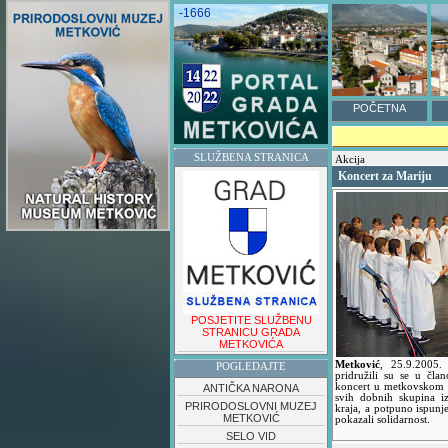
-1666
POČETNA
SLUŽBENA STRANICA
Akcija
Koncert za Mariju
POSJETITE SLUŽBENU
STRANICU GRADA
METKOVIĆA
Metković
,
25.9.2005
POGLEDAJTE
pridružili su se u čla
koncert u metkovskom k
ANTIČKA NARONA
svih dobnih skupina i
PRIRODOSLOVNI MUZEJ
kraja, a potpuno ispun
METKOVIĆ
pokazali solidarnost.
SELO VID