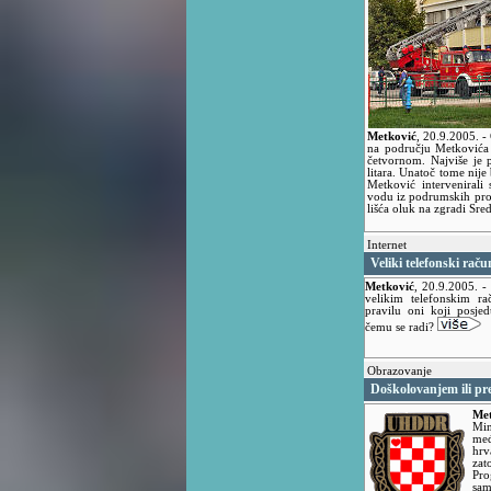
Metković
,
20.9.2005.
-
na području Metkovića 
četvornom. Najviše je 
litara. Unatoč tome nije
Metković intervenirali
vodu iz podrumskih prosto
lišća oluk na zgradi Sre
Internet
Veliki telefonski raču
Metković
,
20.9.2005.
-
velikim telefonskim r
pravilu oni koji posjed
čemu se radi?
Obrazovanje
Doškolovanjem ili pr
Met
Mi
međ
hrv
zat
Pr
sam