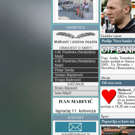
OSMRTNICE
Gradske vijesti
Poslije 'Nove banke' 
OBAVIJEST O SMRTI
s.M. Pavlinka (Nedjeljka)
Matić
Trgu kralja Tomislav
s.M. Pavlinka (Nedjeljka)
banka postala je člani
2005. Uz Hrvatsku i 
Matić
Slovačkoj i Rumunjskoj
Petar Senta
Sretan Majstrović
Akcija
Draga Batinović
Od srca srcu
SJEĆANJE
Roko Marević
Metković
,
2
Ivan Mijoč
"Metković" 
GKS-u human
ići za pomoć
Ilić. Humani
počinje u 19,30 sati a n
Šport
KONTAKT
Popravlja se krov na
portal@metkovic.hr