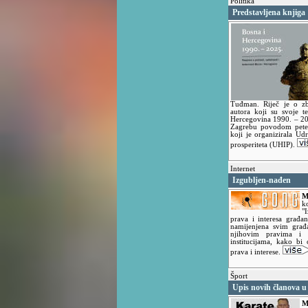
Politika
Predstavljena knjiga
Tuđman. Riječ je o zb
autora koji su svoje t
Hercegovina 1990. – 202
Zagrebu povodom pete 
koji je organizirala Ud
prosperiteta (UHIP).
Internet
Izgubljen-nađen
M
k
"
prava i interesa građan
namijenjena svim građa
njihovim pravima i 
institucijama, kako bi
prava i interese.
Šport
Upis novih članova 
M