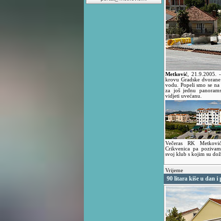
Metković
,
21.9.2005.
krovu Gradske dvorane 
vodu. Popeli smo se na k
za još jednu panorams
vidjeti uvećanu.
Večeras RK Metkovi
Crikvenica pa pozivam
svoj klub s kojim su dož
Vrijeme
90 litara kiše u dan i 