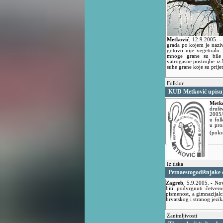
Metković
,
12.9.2005.
-
grada po kojem je nazi
gotovo nije vegetiralo
mnoge grane su bile 
vatrogasne postrojbe iz 
suhe grane koje su prijeti
Folklor
KUD Metković upisuj
Metk
društ
2005/
u fol
u pro
(pokr
Iz tiska
Petnaestogodišnjake č
Zagreb
,
5.9.2005.
- Nov
biti podvrgnuti četvero
pismenost, a gimnazijalc
hrvatskog i stranog jezi
Zanimljivosti