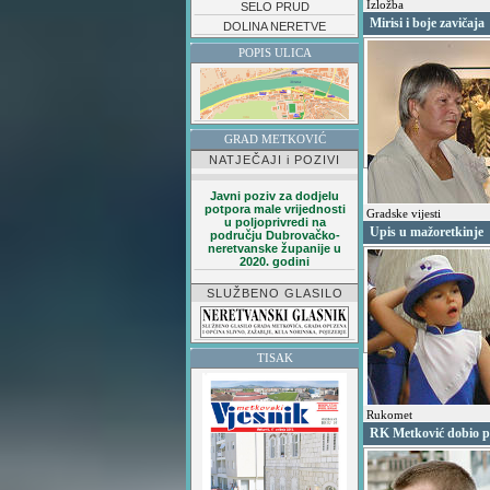
Izložba
SELO PRUD
Mirisi i boje zavičaja
DOLINA NERETVE
POPIS ULICA
GRAD METKOVIĆ
NATJEČAJI i POZIVI
Javni poziv za dodjelu
potpora male vrijednosti
Gradske vijesti
u poljoprivredi na
Upis u mažoretkinje
području Dubrovačko-
neretvanske županije u
2020. godini
SLUŽBENO GLASILO
TISAK
Rukomet
RK Metković dobio p