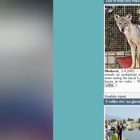
Tko se boji (tri) vuka
Metković
,
5.9.2005.
-
nimalo ne podsjećaju 
tome razlog što nas je
kavez sa tri vuka. - N
Gradske vijesti
S velike rive 'na glav