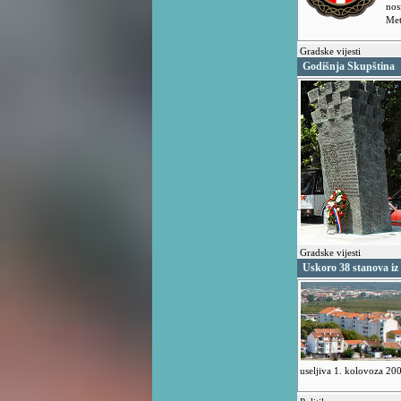
nos
Met
Gradske vijesti
Godišnja Skupština
Gradske vijesti
Uskoro 38 stanova i
useljiva 1. kolovoza 20