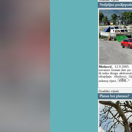
Nedjeljno poslijepod
Metković
,
12.9.2005.
osvanuo krasan dan pa su
ili neku drugu aktivnost
okupljaju ribolovci či
zelenoj rijeci.
Gradske vijesti
Platan bez platana?