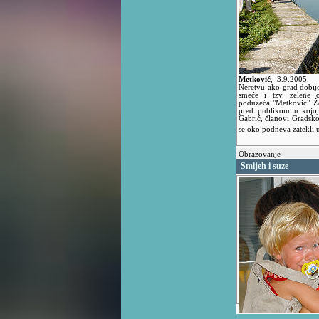
Metković
,
3.9.2005.
-
Neretvu ako grad dobij
smeće i tzv. zelene 
poduzeća "Metković" Že
pred publikom u kojoj
Gabrić, članovi Gradskog
se oko podneva zatekli 
Obrazovanje
Smijeh i suze