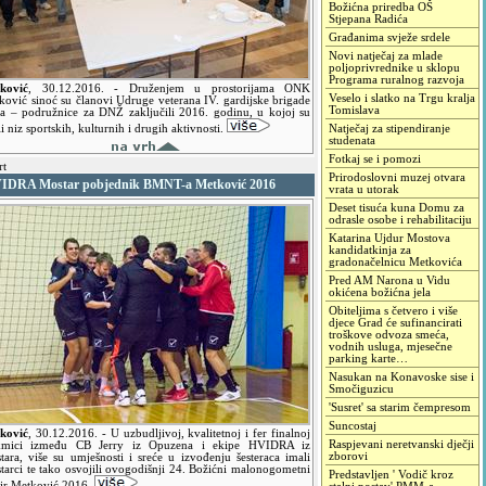
Božićna priredba OŠ
Stjepana Radića
Građanima svježe srdele
Novi natječaj za mlade
poljoprivrednike u sklopu
Programa ruralnog razvoja
ković
,
30.12.2016.
- Druženjem u prostorijama ONK
Veselo i slatko na Trgu kralja
ković sinoć su članovi Udruge veterana IV. gardijske brigade
Tomislava
a – podružnice za DNŽ zaključili 2016. godinu, u kojoj su
i niz sportskih, kulturnih i drugih aktivnosti.
Natječaj za stipendiranje
studenata
Fotkaj se i pomozi
rt
Prirodoslovni muzej otvara
IDRA Mostar pobjednik BMNT-a Metković 2016
vrata u utorak
Deset tisuća kuna Domu za
odrasle osobe i rehabilitaciju
Katarina Ujdur Mostova
kandidatkinja za
gradonačelnicu Metkovića
Pred AM Narona u Vidu
okićena božićna jela
Obiteljima s četvero i više
djece Grad će sufinancirati
troškove odvoza smeća,
vodnih usluga, mjesečne
parking karte…
Nasukan na Konavoske sise i
Smočiguzicu
'Susret' sa starim čempresom
Suncostaj
ković
,
30.12.2016.
- U uzbudljivoj, kvalitetnoj i fer finalnoj
Raspjevani neretvanski dječji
kmici između CB Jerry iz Opuzena i ekipe HVIDRA iz
zborovi
tara, više su umješnosti i sreće u izvođenju šesteraca imali
tarci te tako osvojili ovogodišnji 24. Božićni malonogometni
Predstavljen ' Vodič kroz
nir Metković 2016.