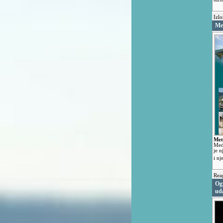
Izlo
Met
Met
Med
je n
i n
Reag
Og
ud