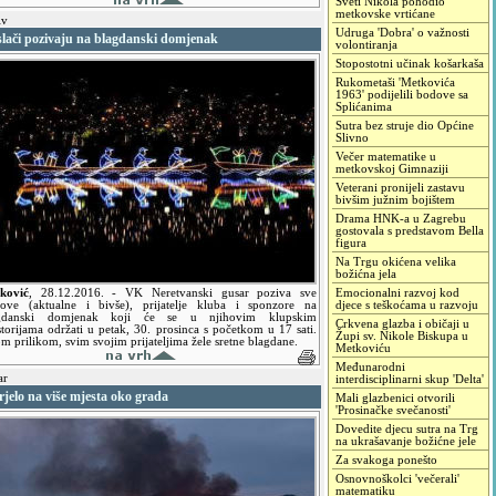
Sveti Nikola pohodio
metkovske vrtićane
iv
Udruga 'Dobra' o važnosti
slači pozivaju na blagdanski domjenak
volontiranja
Stopostotni učinak košarkaša
Rukometaši 'Metkovića
1963' podijelili bodove sa
Splićanima
Sutra bez struje dio Općine
Slivno
Večer matematike u
metkovskoj Gimnaziji
Veterani pronijeli zastavu
bivšim južnim bojištem
Drama HNK-a u Zagrebu
gostovala s predstavom Bella
figura
Na Trgu okićena velika
božićna jela
ković
,
28.12.2016.
- VK Neretvanski gusar poziva sve
Emocionalni razvoj kod
nove (aktualne i bivše), prijatelje kluba i sponzore na
djece s teškoćama u razvoju
gdanski domjenak koji će se u njihovim klupskim
Crkvena glazba i običaji u
storijama održati u petak, 30. prosinca s početkom u 17 sati.
Župi sv. Nikole Biskupa u
 prilikom, svim svojim prijateljima žele sretne blagdane.
Metkoviću
Međunarodni
ar
interdisciplinarni skup 'Delta'
jelo na više mjesta oko grada
Mali glazbenici otvorili
'Prosinačke svečanosti'
Dovedite djecu sutra na Trg
na ukrašavanje božićne jele
Za svakoga ponešto
Osnovnoškolci 'večerali'
matematiku