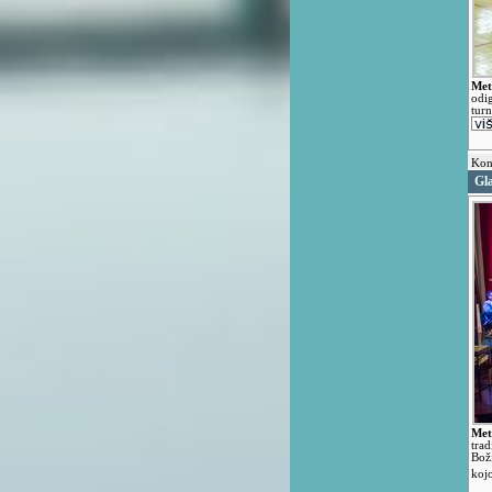
Met
odi
turn
Kon
Gl
Met
tra
Bož
koj