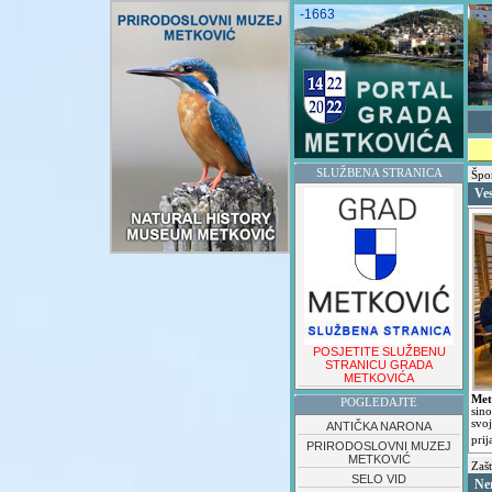
-1663
SLUŽBENA STRANICA
Špo
Ve
POSJETITE SLUŽBENU
STRANICU GRADA
METKOVIĆA
Met
POGLEDAJTE
sin
svo
ANTIČKA NARONA
prij
PRIRODOSLOVNI MUZEJ
METKOVIĆ
Zašt
SELO VID
Ne