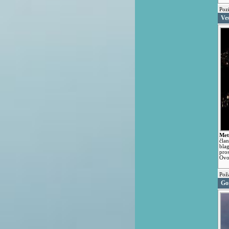
Poz
Ve
Met
čla
bla
pro
Ovom
Pož
Gor