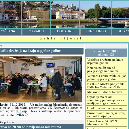
POČETNA
O GRADU
DOGAĐAJI
TURIST INFO
GOSPO
arhiv vijesti
rt
slačko druženje na kraju uspješne godine
Vijesti iz 12. 2016.
ukupno 129
Veslačko druženje na kraju
uspješne godine
Neretva na 20 cm od
povijesnoga minimuma
Veterani Četvrte zaključili još
jednu uspješnu godinu
HVIDRA Mostar pobjednik
BMNT-a Metković 2016
Metković u dolini Neretve
Ograđujemo se od
sramotnog ponašanja suca i
udaljujemo ga s Turnira
ković
,
31.12.2016.
- Uz tradicionalni blagdanski domjenak
oć su se u klupskim prostorijama VK
Neretvanski gusar
sa
Grad u vatrenom okruženju
jom upravom okupili bivši i sadašnji veslači te sponzori i
Prirodoslovni muzej u novoj
atelji Kluba.
radi od 2. siječnja
Danas finale 24. BMNT
ita prirode
Metković 2016.
retva na 20 cm od povijesnoga minimuma