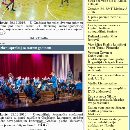
Sutra bez vode dio S. Radića
i Doljani
Započeo 24. BMT 'Metković
2016.'
U petak počinje 'Božić u
Neretvi'
ković
,
29.12.2016.
- U Gradskoj športskoj dvorani jučer su
Čestitajmo kao nekada -
grani polufinalni susreti 24. Božićnog malonogometnog
kupimo božićne i
ira, koji završava večeras utakmicama za prvo i treće mjesto.
novogodišnje čestitke
Kuljanski guslar Mijo
Jerković
cert
Vice Šiljeg Kralj u komičnoj
azbeni oproštaj sa starom godinom
operi 'Turia i Plamenko'
Veterani Četvrte u
Dubrovniku na
predstavljanju monografije
II. gardijske brigade HV-a.
Sajam rukotvorina i doček
sv. Nikole
Prijavite svoje kandidate za
tijela ULN-a
Vježba Civilne zaštite
Poziv na Redovnu skupštinu
DVD-a Metković
Župa svetoga Nikole
Biskupa proslavila blagdan
svoga zaštitnika
Nakon dvije godine džezeri
OSRH-a ponovno u
Metkoviću
ković
,
29.12.2016.
- Ovogodišnje Prosinačke svečanosti
dicionalno su sinoć završile u Gradskom kulturnom središtu
Štićenici Doma za starije
ićno-novogodišnjim koncertom Gradske glazbe Metković,
osobe i rehabilitaciju
om je ravnao Stipan Krmić.
dočekali sv. Nikolu