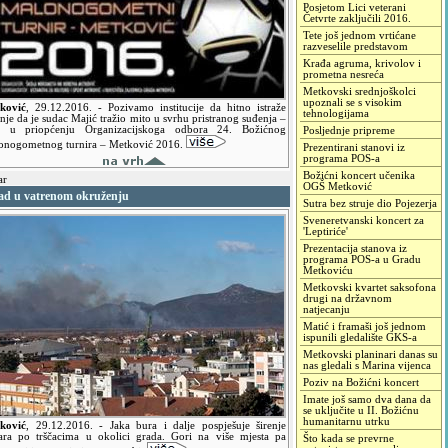
Posjetom Lici veterani
Četvrte zaključili 2016.
Tete još jednom vrtićane
razveselile predstavom
Krađa agruma, krivolov i
prometna nesreća
Metkovski srednjoškolci
upoznali se s visokim
ković
,
29.12.2016.
- Pozivamo institucije da hitno istraže
tehnologijama
nje da je sudac Majić tražio mito u svrhu pristranog suđenja –
ji u priopćenju Organizacijskoga odbora 24. Božićnog
Posljednje pripreme
onogometnog turnira – Metković 2016.
Prezentirani stanovi iz
programa POS-a
Božićni koncert učenika
ar
OGŠ Metković
ad u vatrenom okruženju
Sutra bez struje dio Pojezerja
Sveneretvanski koncert za
'Leptiriće'
Prezentacija stanova iz
programa POS-a u Gradu
Metkoviću
Metkovski kvartet saksofona
drugi na državnom
natjecanju
Matić i framaši još jednom
ispunili gledalište GKS-a
Metkovski planinari danas su
nas gledali s Marina vijenca
Poziv na Božićni koncert
Imate još samo dva dana da
se uključite u II. Božićnu
humanitarnu utrku
ković
,
29.12.2016.
- Jaka bura i dalje pospješuje širenje
ara po trščacima u okolici grada. Gori na više mjesta pa
Što kada se prevrne