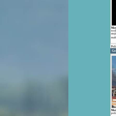
Met
tvrd
sto
mal
Pož
Gr
Met
pož