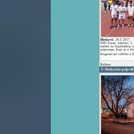
Metković
,
26.5.2017.
-
ŠSD Gusar (dječaci 5.
mjesta na županijskoj r
natjecanje, koje se u č
drugome po veličini u S
Kultura
U Metkoviću prije 40