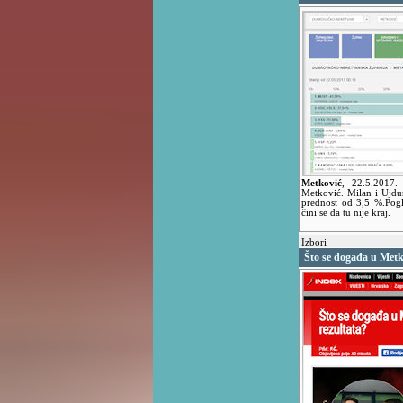
Metković
,
22.5.2017
Metković. Milan i Ujdu
prednost od 3,5 %.Pogle
čini se da tu nije kraj.
Izbori
Što se događa u Met