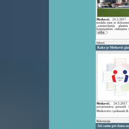
Metković
,
24.5.2017.
poslala nam je dokumen
„zaustavljanja glasin
kriminalnim radnjama 
Izbori
Kako je Metković gl
Metković
,
24.5.201
povjerenstva preuzeli
Metkoviću i prikazali i
Rekreacija
Još samo pet dana za