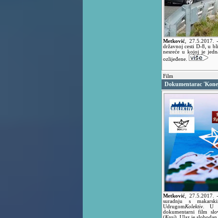
Metković
,
27.5.2017.
državnoj cesti D-8, u bl
nesreće u kojoj je jedn
ozlijeđene.
Film
Dokumentarac 'Konec
Metković
,
27.5.2017.
suradnju s makarsk
Udrugom
Kolektiv
. U n
dokumentarni film sl
(
Kraj
). Ulaz je slobodan