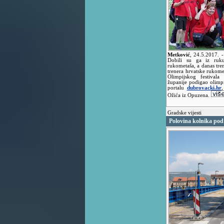
Metković
,
24.5.2017.
-
Dobili su ga iz ruku
rukometaša, a danas tr
trenera hrvatske rukomet
Olimpijskog festivala
županije podigao olimpij
portalu
dubrovacki.hr
,
Ožića iz Opuzena.
Gradske vijesti
Polovina kolnika pod