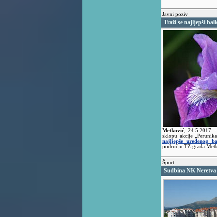
Javni poziv
Traži se najljepši bal
Metković
,
24.5.2017.
sklopu akcije „Perunika
najljepše uređenog ba
području TZ grada Metk
Šport
Sudbina NK Neretva