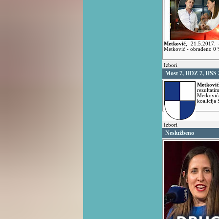
Metković
,
21.5.2017.
Metković - obrađeno 0 
Izbori
Most 7, HDZ 7, HSS 
Metković
rezulta
Metković
koalicija
Izbori
Neslužbeno