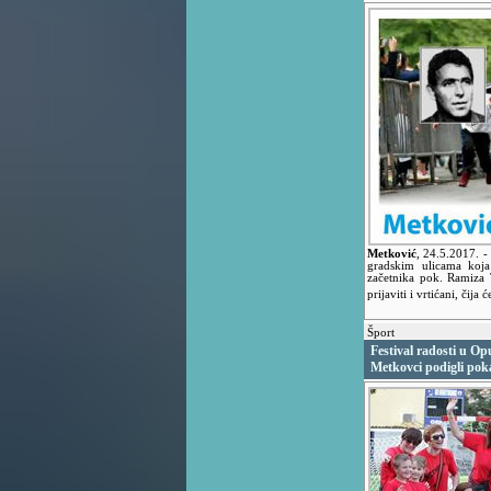
Metković
,
24.5.2017.
-
gradskim ulicama koja
začetnika pok. Ramiza 
prijaviti i vrtićani, čija
Šport
Festival radosti u O
Metkovci podigli pok