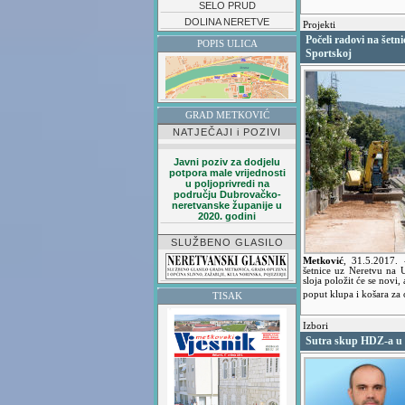
SELO PRUD
DOLINA NERETVE
Projekti
Počeli radovi na šetni
POPIS ULICA
Sportskoj
GRAD METKOVIĆ
NATJEČAJI i POZIVI
Javni poziv za dodjelu
potpora male vrijednosti
u poljoprivredi na
području Dubrovačko-
neretvanske županije u
2020. godini
SLUŽBENO GLASILO
Metković
,
31.5.2017.
šetnice uz Neretvu na 
sloja položit će se novi
poput klupa i košara za
TISAK
Izbori
Sutra skup HDZ-a u