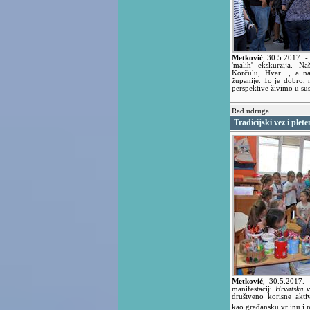
Metković
,
30.5.2017.
-
'malih' ekskurzija. N
Korčulu, Hvar…, a na
županije. To je dobro,
perspektive živimo u su
Rad udruga
Tradicijski vez i plet
Metković
,
30.5.2017.
manifestaciji
Hrvatska v
društveno korisne akti
kao građansku vrlinu i 