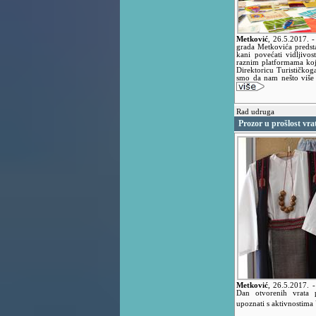
Metković
,
26.5.2017.
-
grada Metkovića predsta
kani povećati vidljivos
raznim platformama koji
Direktoricu Turističko
smo da nam nešto više 
Rad udruga
Prozor u prošlost vr
Metković
,
26.5.2017.
-
Dan otvorenih vrata p
upoznati s aktivnostim