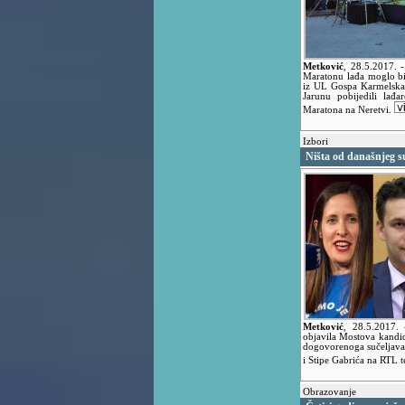
Metković
,
28.5.2017.
Maratonu lađa moglo bi
iz UL Gospa Karmelska, 
Jarunu pobijedili lađa
Maratona na Neretvi.
Izbori
Ništa od današnjeg 
Metković
,
28.5.2017.
objavila Mostova kandida
dogovorenoga sučeljavan
i Stipe Gabrića na RTL te
Obrazovanje