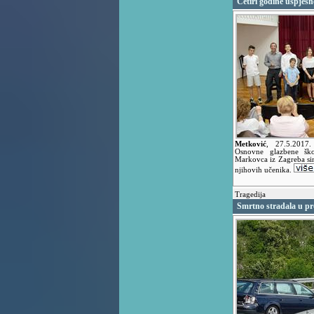
Četiri godine uspješ
Metković
,
27.5.2017
Osnovne glazbene ško
Markovca iz Zagreba si
njihovih učenika.
Tragedija
Smrtno stradala u pr