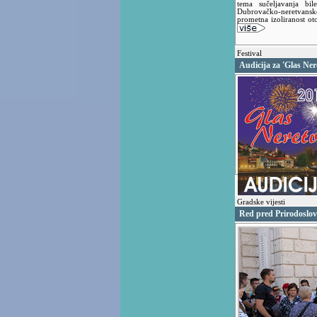
tema sučeljavanja bil
Dubrovačko-neretvans
prometna izoliranost o
Festival
Audicija za 'Glas Ner
Gradske vijesti
Red pred Prirodoslo