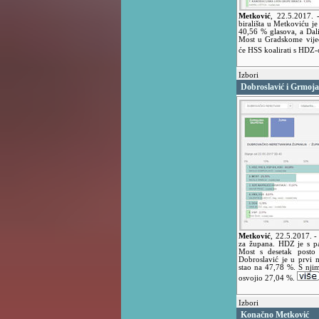
Metković
,
22.5.2017.
birališta u Metkoviću j
40,56 % glasova, a Da
Most u Gradskome vijeć
će HSS koalirati s HD
Izbori
Dobroslavić i Grmoj
Metković
,
22.5.2017.
-
za župana. HDZ je s p
Most s desetak posto
Dobroslavić je u prvi 
stao na 47,78 %. S nji
osvojio 27,04 %.
Izbori
Konačno Metković