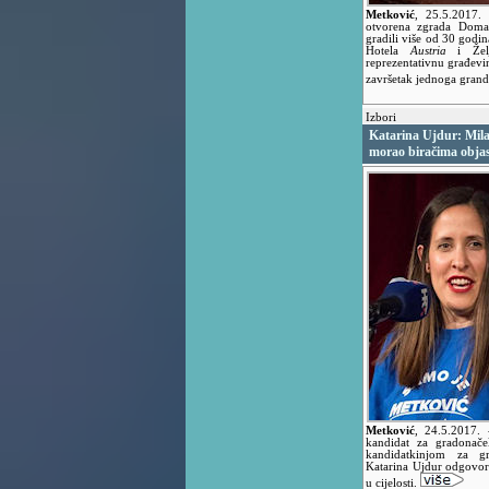
Metković
,
25.5.2017
otvorena zgrada Doma
gradili više od 30 godin
Hotela
Austria
i Želj
reprezentativnu građevi
završetak jednoga grand
Izbori
Katarina Ujdur: Milan
morao biračima objas
Metković
,
24.5.2017.
kandidat za gradonač
kandidatkinjom za gr
Katarina Ujdur odgovor
u cijelosti.