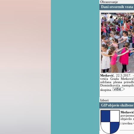
Obrazovanje
Dani otvorenih vrata 
Metković
,
22.5.2017.
vrtića Grada Metkovi
održana plesna prired
Dominikovića nastupilo
skupina.
Izbori
GIP objavio službene 
Metković
povjere
objavilo 
i izvršnu