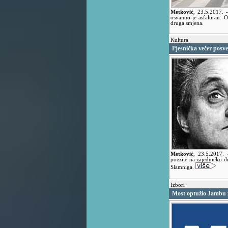
Metković
,
23.5.2017.
osvanuo je asfaltiran. O
druga smjena.
Kultura
Pjesnička večer posv
Metković
,
23.5.2017.
poezije na zajedničko d
Slamniga.
Izbori
Most optužio Jambu 