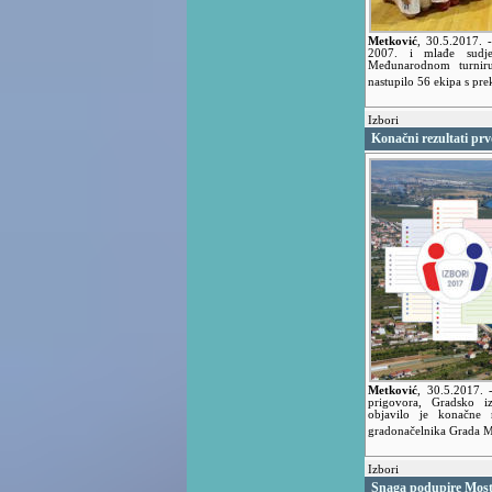
Metković
,
30.5.2017.
2007. i mlađe sudje
Međunarodnom turni
nastupilo 56 ekipa s pr
Izbori
Konačni rezultati pr
Metković
,
30.5.2017.
prigovora, Gradsko i
objavilo je konačne 
gradonačelnika Grada 
Izbori
Snaga podupire Most