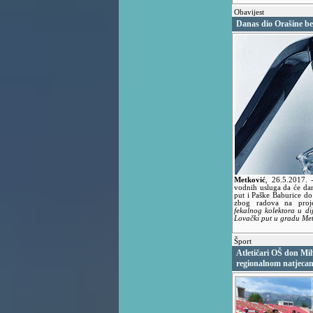
Obavijest
Danas dio Orašine be
Metković
,
26.5.2017.
vodnih usluga da će da
put i Paške Baburice d
zbog radova na proj
fekalnog kolektora u dij
Lovački put u gradu Me
Šport
Atletičari OŠ don Mih
regionalnom natjeca