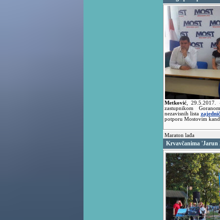
Metković
,
29.5.2017.
zastupnikom Gorano
nezavisnih lista
zajedni
potporu Mostovim kandi
Maraton lađa
Krvavčanima 'Jarun 