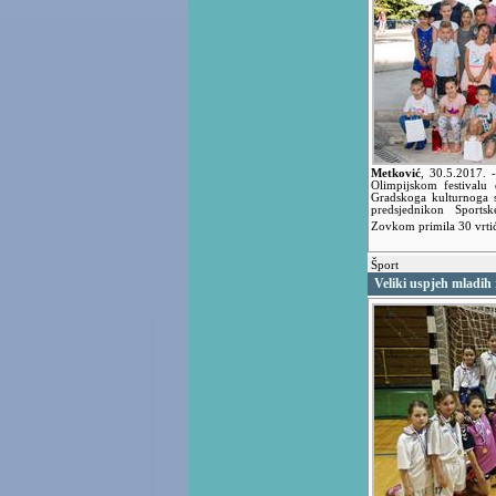
Metković
,
30.5.2017.
Olimpijskom festivalu 
Gradskoga kulturnoga s
predsjednikon Sports
Zovkom primila 30 vrti
Šport
Veliki uspjeh mladi