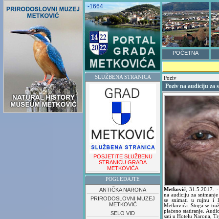
-1664
POČETNA
SLUŽBENA STRANICA
Poziv
Poziv na audiciju za 
POSJETITE SLUŽBENU
STRANICU GRADA
METKOVIĆA
POGLEDAJTE
ANTIČKA NARONA
Metković
,
31.5.2017.
na audiciju za snimanj
PRIRODOSLOVNI MUZEJ
se snimati u rujnu i 
METKOVIĆ
Metkovića. Stoga se traž
plaćeno statiranje. Audic
SELO VID
sati u Hotelu Narona, T