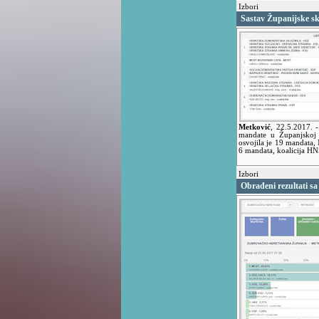
Izbori
Sastav Županijske s
Metković
,
22.5.2017.
mandate u Županjskoj 
osvojila je 19 mandata,
6 mandata, koalicija H
Izbori
Obrađeni rezultati sa 