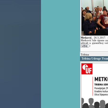
Metković
,
26.5.2017.
Metković bile tijesne za 
uživali u pjesničkoj v
Tribina
Tribina Udruge 'Fra