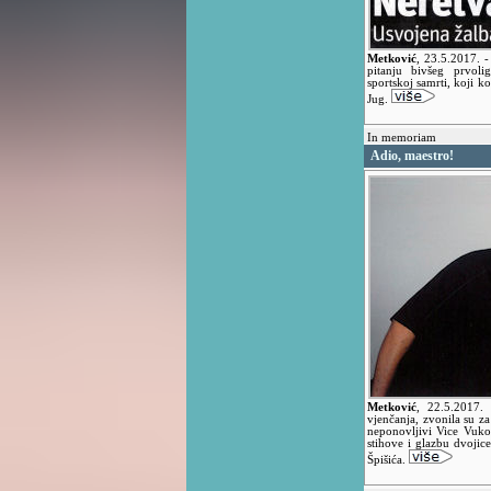
Metković
,
23.5.2017.
-
pitanju bivšeg prvoli
sportskoj samrti, koji k
Jug.
In memoriam
Adio, maestro!
Metković
,
22.5.2017
vjenčanja, zvonila su z
neponovljivi Vice Vuko
stihove i glazbu dvojic
Špišića.