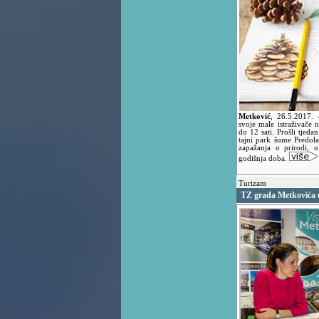
Metković
,
26.5.2017.
svoje male istraživače 
do 12 sati. Prošli tjeda
tajni park šume Predol
zapažanja o prirodi, u
godišnja doba.
Turizam
TZ grada Metkovića u