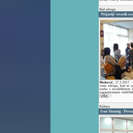
Rad udruga
'Prijatelji' otvorili sv
Metković
,
27.5.2017.
vrata udruga, koji se 
osoba s invaliditetom
organiziranjem različiti
Kultura
Ivan Slamnig - Povra