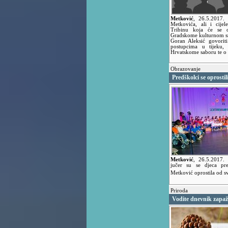
Metković
,
26.5.2017
Metkovića, ali i cije
Tribinu koja će se o
Gradskome kulturnom sre
Goran Aleksić govorit
postupcima u tijeku,
Hrvatskome saboru te o 
Obrazovanje
Predškolci se oprostil
Metković
,
26.5.2017.
jučer su se djeca pre
Metković oprostila od sv
Priroda
Vodite dnevnik zapaž