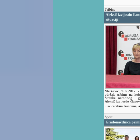
Tribina
Aleksić izvijestio čl
situaciji
Metković
,
30.5.2017.
-
održala tribinu na koj
Stranke narodnog i 
Aleksić izvijestio člano
u švicarskim francima, a
Šport
Gradonačelnica primi