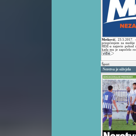
Metković
,
23.5.2017.
priopćenjem za medij
HDZ-a najavio pohod n
kada mu je započelo roč
Šport
Neretva je oživjela