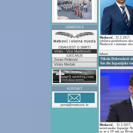
OSMRTNICE
Metković
,
31.5.2017.
održava predizborni sku
Plenković i ministar obr
OBAVIJEST O SMRTI
Vinko - Vice Martinović
Izbori
SJEĆANJE
Nikola Dobroslavić ni
Zoran Petković
bio dio županijske ve
Vinko Medak
KONTAKT
portal@metkovic.hr
Metković
,
31.5.2017
neretvanske županije N
su se u 10 sati na Hrv