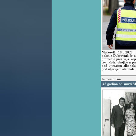
Metković
,
18.6.2020.
policije Dubrovnik će t
prometne prekršaja koji
tzv. „četiri ubojice u 
pod utjecajem alkohola
pod utjecajem alkohola.
In memoriam
45 godina od smrti M