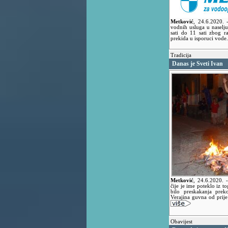
Metković
,
24.6.2020.
vodnih usluga u naselju
sati do 11 sati zbog 
prekida u isporuci vode.
Tradicija
Danas je Sveti Ivan
Metković
,
24.6.2020.
čije je ime poteklo iz t
bilo preskakanja prek
Verajina guvna od prije 
Obavijest