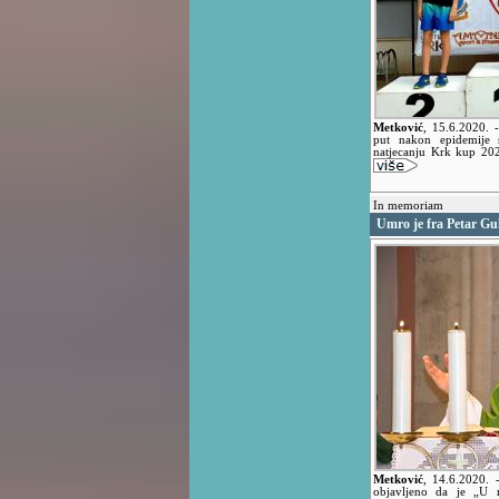
Metković
,
15.6.2020.
put nakon epidemije s
natjecanju Krk kup 202
In memoriam
Umro je fra Petar Guli
Metković
,
14.6.2020.
objavljeno da je „U r