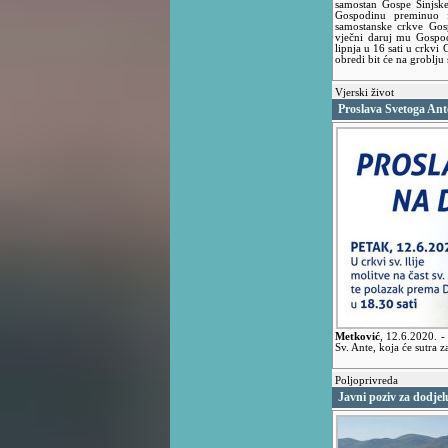
samostan Gospe Sinjske
Gospodinu preminuo fr
samostanske crkve Gos
vječni daruj mu Gospod
lipnja u 16 sati u crkvi
obredi bit će na groblju 
Vjerski život
Proslava Svetoga An
Metković
,
12.6.2020.
-
Sv. Ante, koja će sutra 
Poljoprivreda
Javni poziv za dodjel