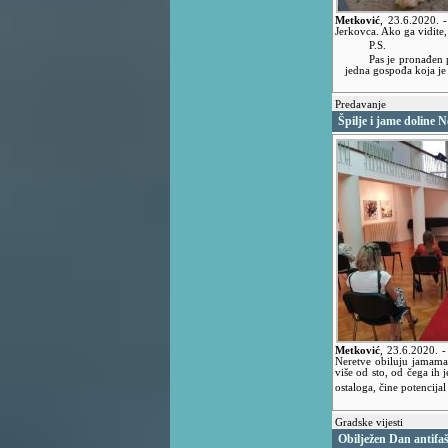
Metković
,
23.6.2020.
Jerkovca. Ako ga vidite
P.S.
Pas je pronađen p
jedna gospođa koja je 
Predavanje
Špilje i jame doline N
Metković
,
23.6.2020.
-
Neretve obiluju jamama 
više od sto, od čega ih 
ostaloga, čine potencijal
Gradske vijesti
Obilježen Dan antifaš