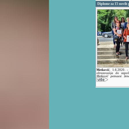
Diplome za 15 novih
Metković
,
1.6.2020.
-
obrazovanja do zapoš
Metković petnaest že