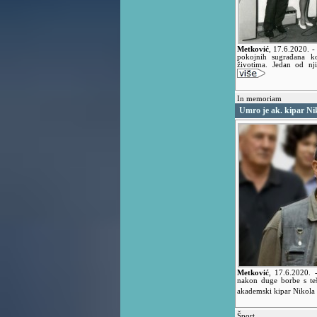
Metković
,
17.6.2020.
-
pokojnih sugrađana ko
životima. Jedan od nj
In memoriam
Umro je ak. kipar Ni
Metković
,
17.6.2020.
nakon duge borbe s te
akademski kipar Nikola
Šport