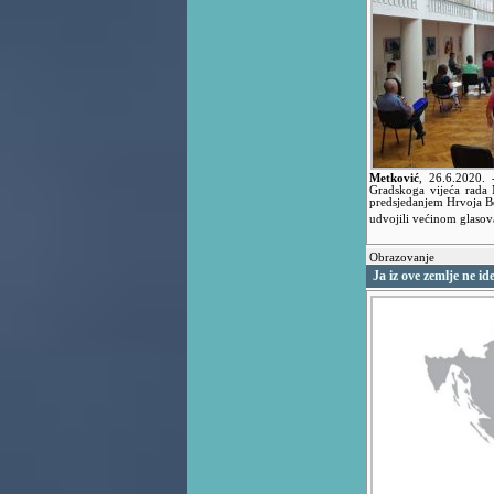
Metković
,
26.6.2020.
Gradskoga vijeća rada 
predsjedanjem Hrvoja Beb
udvojili većinom glasov
Obrazovanje
Ja iz ove zemlje ne id