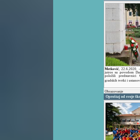
Metković
,
22.6.2020.
jutros su povodom Dana
položili predstavnici
gradskih tvrtki i ustanov
Obrazovanje
Oproštaj od svoje ško