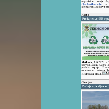
organizirati svoja 
gks@metkovic.hr
radi 
izbjegavanja njihova pr
Akcija
Predajte svoj EE otp
Metković
,
8.6.2020.
- 
provodi akciju
Učimo g
početka srpnja. U tom
ovlaštenom tvrtkom Teh
elektronski otpad.
Obavijest
Počinje upis djece u D