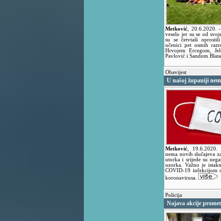
Metković
,
20.6.2020.
-
veselo jer su se od svoj
su se četvtaši oprostil
učenici pet osmih raz
Hrvojem Ercegom, Jel
Pavlović i Sandom Blata
Obavijest
U našoj županiji nem
Metković
,
19.6.2020
nema novih slučajeva z
utorka i srijede su neg
uzorka. Važno je istak
COVID-19 infekcijom o
koronavirusa.
Policija
Najava akcije prometn