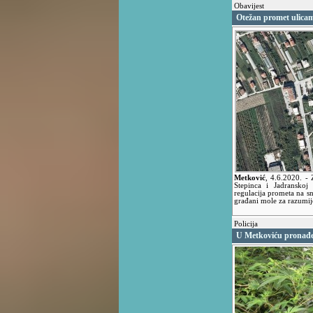
Obavijest
Otežan promet ulica
Metković
,
4.6.2020.
- 
Stepinca i Jadranskoj
regulacija prometa na sn
građani mole za razumije
Policija
U Metkoviću pronađe