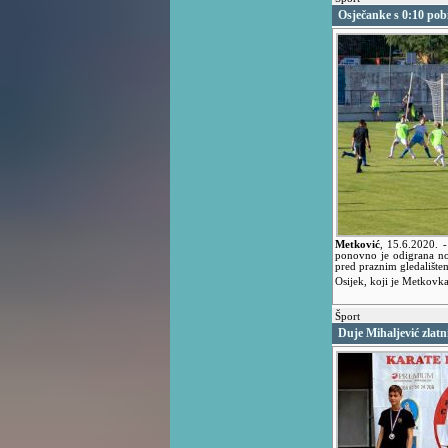
Osječanke s 0:10 pob
Metković
,
15.6.2020.
-
ponovno je odigrana n
pred praznim gledalište
Osijek, koji je Metkovk
Šport
Duje Mihaljević zlat