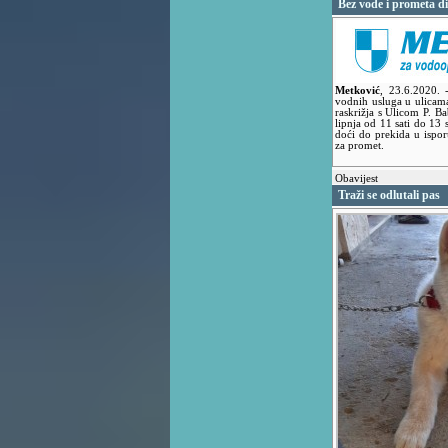
Bez vode i prometa di
Metković
,
23.6.2020.
vodnih usluga u ulicama
raskrižja s Ulicom P. Ba
lipnja od 11 sati do 13
doći do prekida u isporu
za promet.
Obavijest
Traži se odlutali pas