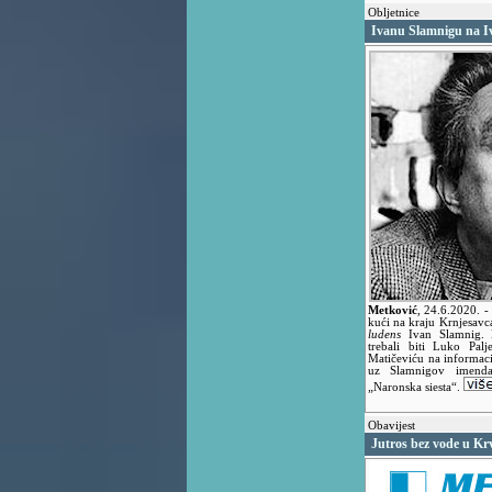
Obljetnice
Ivanu Slamnigu na 
Metković
,
24.6.2020.
-
kući na kraju Krnjesavc
ludens
Ivan Slamnig. 
trebali biti Luko Pal
Matičeviću na informacij
uz Slamnigov imenda
„Naronska siesta“.
Obavijest
Jutros bez vode u Kr