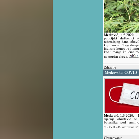
Metković
,
4.6.2020.
-
policijski službenici 
jučerašnjeg dana obavi
koju koristi 36-godišnja
indijske konoplje i imp
kao i manja količina ma
na popisu droga.
Zdravlje
Metkovska 'COVID-19
Metković
,
1.6.2020.
- 
siječnja obustavio se
bolesnika pod sumnjo
”COVID-19 ambulante”
Obrazovanje