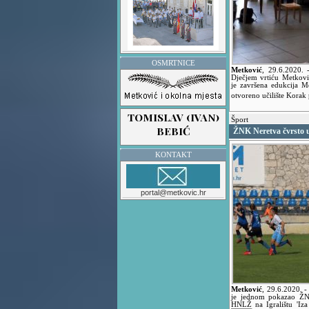
OSMRTNICE
Metković
,
29.6.2020.
Dječjem vrtiću Metkovi
je završena edukcija 
otvoreno učilište Korak
Šport
ŽNK Neretva čvrsto u 
KONTAKT
portal@metkovic.hr
Metković
,
29.6.2020.
-
je jednom pokazao ŽNK
HNLŽ na Igralištu 'Iz