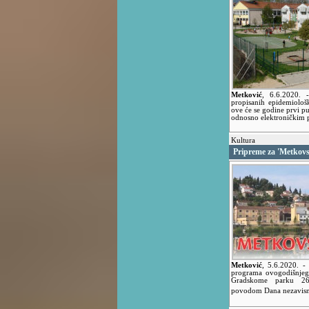
Metković
,
6.6.2020.
propisanih epidemiološ
ove će se godine prvi pu
odnosno elektroničkim 
Kultura
Pripreme za 'Metkovsk
Metković
,
5.6.2020.
-
programa ovogodišnjega
Gradskome parku 26
povodom Dana nezavisn