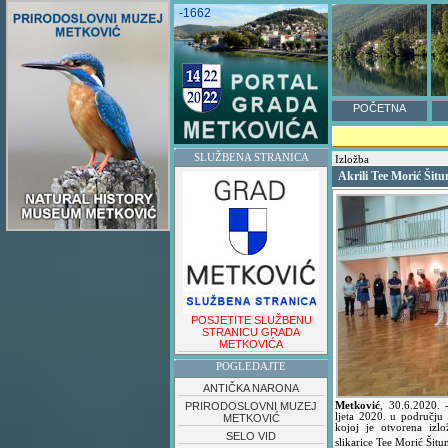
-1662
POČETNA
SLUŽBENA STRANICA
Izložba
Akrili Tee Morić Šit
POSJETITE SLUŽBENU
STRANICU GRADA
METKOVIĆA
POGLEDAJTE
ANTIČKA NARONA
PRIRODOSLOVNI MUZEJ
Metković
,
30.6.2020.
ljeta 2020. u području 
METKOVIĆ
kojoj je otvorena izl
SELO VID
slikarice Tee Morić Šit