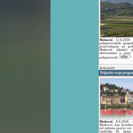
Metković
,
12.6.2020
poljoprivrednih gospod
proizvodnjom na po
Metković slijedeći t
aktivnostima u svezi
poljoprivredi.
Javni poziv
Prijavite svoje progr
Metković
,
8.6.2020.
Metković, kao koordin
još jednom poziva sve 
razdoblju 26. lipnj