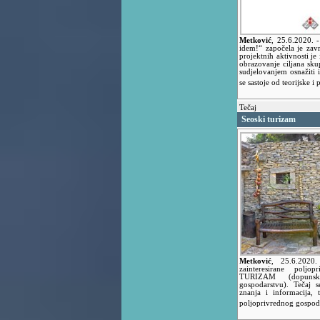
Metković
,
25.6.2020.
-
idem!“ započela je zavr
projektnih aktivnosti j
obrazovanje ciljana skup
sudjelovanjem osnažiti i
se sastoje od teorijske i
Tečaj
Seoski turizam
Metković
,
25.6.2020
zainteresirane poljo
TURIZAM (dopunska
gospodarstvu). Tečaj 
znanja i informacija, 
poljoprivrednog gospod