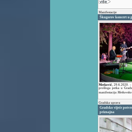
Manifestacije
Škugorov koncert u p
Metković
,
29.6.2020.
-
prošloga petka u Grad
manifestaciju
Metkovsko 
Gradska uprava
Gradsko vijeće potvr
priznajna