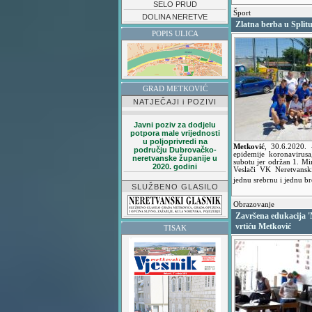
SELO PRUD
Šport
DOLINA NERETVE
Zlatna berba u Split
POPIS ULICA
GRAD METKOVIĆ
NATJEČAJI i POZIVI
Javni poziv za dodjelu
potpora male vrijednosti
u poljoprivredi na
Metković
,
30.6.2020.
području Dubrovačko-
epidemije koronavirusa
neretvanske županije u
subotu jer održan 1. M
2020. godini
Veslači VK Neretvanski
jednu srebrnu i jednu 
SLUŽBENO GLASILO
Obrazovanje
Završena edukacija '
vrtiću Metković
TISAK