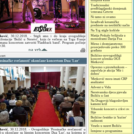
milijuna kuna
Tradicionalni
predblagdanski domjenak
veterana Četvrte
Ni tamo ni ovamo
Izrađivali keramičke
predmete na neolitički način
Na Trg stigle košćele
Matija Prskalo briljirala u
ković
,
30.12.2018.
- Stigli smo i do kraja ovogodišnje
monodrami Darija Foa
ifestacije 'Božić u Neretvi', koju će večeras na Trgu Franje
mana koncertom zatvoriti 'Flashback band'. Program počinje
Mirno i dostojanstveno
0:30.
prosvjedovalo preko 300
građana
Božićno-novogodišnji
cert
koncert učenika OGŠ
rosinačke svečanosti' okončane koncertom Dua 'Lur'
Metković
Oprezno s pirotehnikom –
započela je akcija 'Mir i
dobro'
'Metković mora imati CRP
analizator
Advent u Vidu
Neretvanska djeca pjevala
Božiću u čast
Na Dragoviji blagoslovljen
kameni križ
Vrhunski koncert u crkvi sv.
Ilije
Božićne čestitke iz 'kućne'
radinosti
Veselo u susret Božiću
ković
,
30.12.2018.
- Ovogodišnje 'Prosinačke svečanosti' u
Izmjene u programima
-u okončane su lijepim koncertom Dua 'Lur', na kojemu je