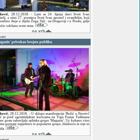
ković
,
28.12.2018.
- Ljeti se 24. lipnja slavi Sveti Ivan
itelj, a zimi 27. prosinca Sveti Ivan apostol i evanđelist, koji
osebno štuje u dijelu Župe Vid - na Dragoviji i u Prudu, gdje
učer održane svete mise.
cert
agazin' privukao brojnu publiku
ković
,
28.12.2018.
- U sklopu manifestacije 'Božić u Neretvi'
oć je pred ugostiteljskim kućicama na Trgu Franje Tuđmana
jne goste zabavljala splitska grupa 'Magazin'. Uz kuhano vino
ima poznate uspješnice te popularne grupe, hladnoća se nije ni
tila.
anost