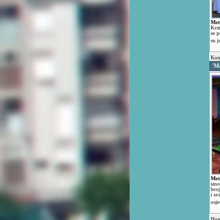
Met
Krst
se p
su j
Kon
'M
Met
sin
bro
i sv
osje
Hum