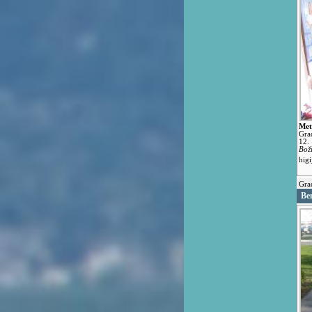
Met
Gra
12.
Bož
hig
Grad
Be