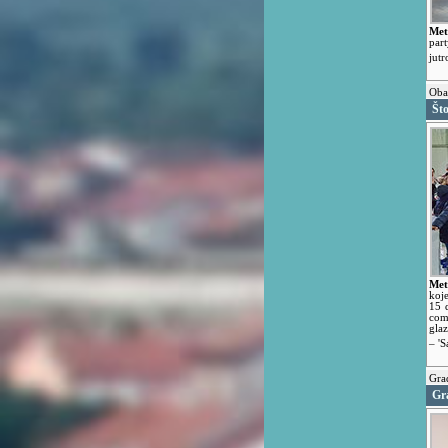
Met
par
jutr
Obav
Što
Met
koj
15 d
com
gla
– 'S
Grad
Gr