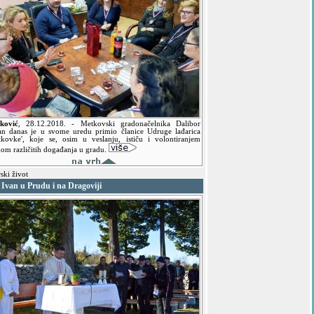
ković
,
28.12.2018.
- Metkovski gradonačelnika Dalibor
an danas je u svome uredu primio članice Udruge lađarica
tkovke', koje se, osim u veslanju, ističu i volontiranjem
kom različitih događanja u gradu.
ski život
 Ivan u Prudu i na Dragoviji