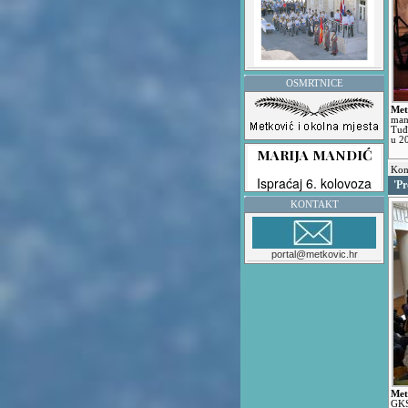
OSMRTNICE
Met
man
Tuđ
u 2
Kon
'P
KONTAKT
portal@metkovic.hr
Met
GKS