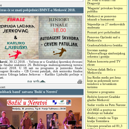
Sv. Ivan u Prudu i na
Dragoviji
rt
'Magazin' privukao brojnu
čeras će se znati pobjednici BMNT-a Metković 2018.
publiku
Metkovci se ponovno
iskazali u humanosti
Stipendije za 27 metkovskih
studenata
Poznati prvi polufinalisti
Ponovno Općinski sud u
Metkoviću
Gradonačelnikova čestitka
Izvrstan nastup
Dubrovačkoga simfonijskog
orkestra i gostiju
Nakon koncerta pred TV
ković
,
30.12.2018.
- Večeras se u Gradskoj športskoj dvorani
ekran
aju finalne utakmice 26. Božićnoga malonogometnog turnira
ković 2018. U 18 sati na programu je juniorsko finale
Večeras dašak Beča u
oagent škvadra – CB Crveni patuljak, dok seniorska finalna
Metkoviću
kmica Udruga lađara Jerkovac – Karliko Ljubuški počinje u
ati.
Ina Rodin među pet žena
koje su pokrenule nove
trendove u hrvatskom
cert
turizmu
ashback band' zatvara 'Božić u Neretvi'
Izmjene u programu
Božićni koncert Gradske
glazbe Metković
Sudar vozila na Putu Narone
GO HDZ-a poziva na
druženje uz bakalar
Slatko i veselo na Trgu
kralja Tomislava
Usvojen proračun od 81,3