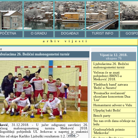
POČETNA
O GRADU
DOGAĐAJI
TURIST INFO
GOSPO
arhiv vijesti
rt
ubušacima 26. Božićni malonogometni turnir
Vijesti iz 12. 2018.
ukupno 76
Ljubušacima 26. Božićni
malonogometni turnir
Večeras će se znati
pobjednici BMNT-a
Metković 2018.
'Flashback band' zatvara
'Božić u Neretvi'
'Prosinačke svečanosti'
okončane koncertom Dua
'Lur'
Humanitarni advent u Vidu
Uljepšaj baki Božić
Bench party
Što nas ovih dana očekuje na
ledu
ković
,
31.12.2018.
- U jučer odigranoj završnici 26.
žićnog malonogometnog turnira Metković 2018.
Gradonačelnik primio
šlogodišnji pobjednik UL Jerkovac u napetoj je utakmici
'Metkovke'
ubio od ekipe Karliko Ljubuški rezultatom 1:2.