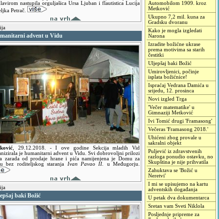
lavirom nastupila orguljašica Ursa Ljuban i flautistica Lucija
Automobilom 1909. kroz
Metković
ljka Petrač.
Ukupno 7,2 mil. kuna za
Gradsku dvoranu
ja
Kako je mogla izgledati
manitarni advent u Vidu
Narona
Izradite božićne ukrase
prema motivima sa starih
čestitki
Uljepšaj baki Božić
Umirovljenici, počinje
isplata božićnice!
Ispraćaj Vedrana Damića u
srijedu, 12. prosinca
Novi izgled Trga
'Večer matematike' u
Gimnaziji Metković
Ivi Tomić drugi 'Framasong'
Večeras 'Framasong 2018.'
Uhićeni zbog provale u
sakralni objekt
ković
,
29.12.2018.
- I ove godine Sekcija mladih Vid
Puljević iz zdravstvenih
nizirala je humanitarni advent u Vidu. Svi dobrovoljni prilozi
razloga ponudio ostavku, no
va zarada od prodaje hrane i pića namijenjena je Domu za
Skupština je nije prihvatila
cu bez roditeljskog staranja
Ivan Pavao II.
u Međugorju.
Zahuktava se 'Božić u
Neretvi'
I mi se upisujemo na kartu
ja
adventskih događanja
epšaj baki Božić
U petak dva dokumentarca
Sretan vam Sveti Niklola
Posljednje pripreme za