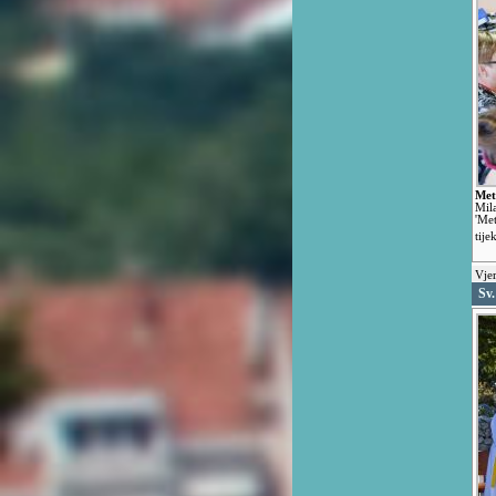
Met
Mil
'Me
tije
Vjer
Sv.