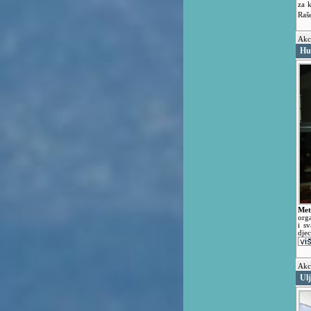
za k
Raše
Akci
Hu
Met
orga
i s
dje
Akci
Ulj