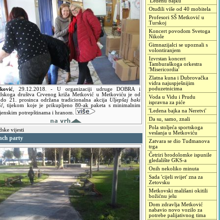
'Ledenu bajku'
Otuđili više od 40 mobitela
Profesori SŠ Metković u
Turskoj
Koncert povodom Svetoga
Nikole
Gimnazijalci se upoznali s
volontiranjem
Izvrstan koncert
Tamburaškoga orkestra
'Misericordia'
Zlatna kuna i Dubrovačka
vidra najuspješnijim
poduzetnicima
ković
,
29.12.2018.
- U organizaciji udruge DOBRA i
dskoga društva Crvenog križa Metković u Metkoviću je od
Voda u Vidu i Prudu
 do 21. prosinca održana tradicionalna akcija
Uljepšaj baki
ispravna za piće
ić
, tijekom koje je prikupljeno 80-ak paketa s minimalnim
'Ledena bajka na Neretvi'
ijenskim potrepštinama i hranom.
Da su, samo, znali
Pola stoljeća sportskoga
ske vijesti
veslanja u Metkoviću
nch party
Zatvara se dio Tuđmanova
trga
Četriri brodolomke ispunile
gledalište GKS-a
Onih nekoliko minuta
Sada 'cijeli svijet' zna za
Zetovsku
Metkovski mališani okitili
božićnu jelu
Dom zdravlja Metković
nabavio novo vozilo za
potrebe palijativnog tima