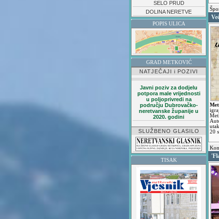
SELO PRUD
Špo
DOLINA NERETVE
Ve
POPIS ULICA
GRAD METKOVIĆ
NATJEČAJI i POZIVI
Javni poziv za dodjelu
potpora male vrijednosti
u poljoprivredi na
području Dubrovačko-
Met
igr
neretvanske županije u
Met
2020. godini
Aut
uta
SLUŽBENO GLASILO
20 s
Kon
'Fl
TISAK