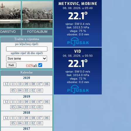
DARSTVO
FOTOALBUM
Tražite u vijestima
po ključnoj riječi
upišite riječ ili dio riječi
OZN
ači
Kalendar
2020
12
11
10
09
08
07
06
05
04
03
02
01
2019
12
11
10
09
08
07
06
05
04
03
02
01
2018
12
11
10
09
08
07
06
05
04
03
02
01
2017