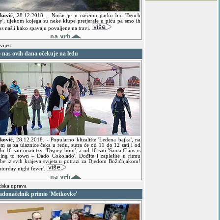
ković
,
28.12.2018.
- Noćas je u našemu parku bio 'Bench
ty', tijekom kojega su neke klupe pretjerale u piću pa smo ih
os našli kako spavaju povaljene na travi.
ijest
 nas ovih dana očekuje na ledu
ković
,
28.12.2018.
- Popularno klizalište 'Ledena bajka', na
em se za ulaznice čeka u redu, sutra će od 11 do 12 sati i od
o 16 sati imati tzv. 'Disney hour', a od 16 sati 'Santa Claus is
ing to town – Dado Čokolado'. Dođite i zaplešite u ritmu
zbe iz svih krajeva svijeta u potrazi za Djedom Božićnjakom!
aturday night fever'.
ska uprava
adonačelnik primio 'Metkovke'