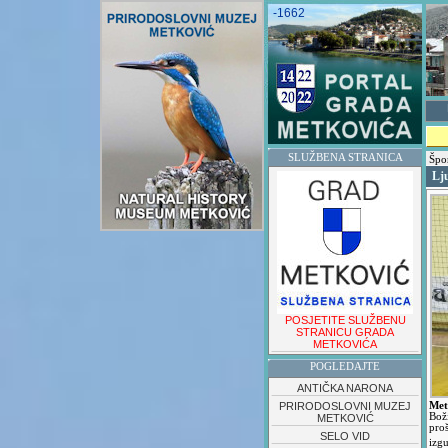
-1662
SLUŽBENA STRANICA
Špo
Lj
POSJETITE SLUŽBENU
STRANICU GRADA
METKOVIĆA
POGLEDAJTE
ANTIČKA NARONA
PRIRODOSLOVNI MUZEJ
Met
Bo
METKOVIĆ
pro
SELO VID
izg