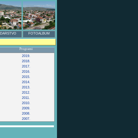
DARSTVO
FOTOALBUM
Programi
2019.
2018.
2017.
2016.
2015.
2014.
2013.
2012.
2011.
2010.
2009.
2008.
2007.