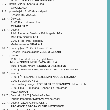
OTVORENJE EP U KAJAK-KANUU
6. 7. | petak | 21:00 | Sportska ulica
CIPOLIJADA
9. 7. | ponedjeljak | 21:00|Gradski park
Koncert
REPASAGE
12. 7. | četvrtak
21:00|Plato crkve u Vidu
CRTANI FILM
14. 7. | subota
9:00 | Neretva / Šetalište 116. brigade HV-a
REGATA OSMERACA
21:00 | Restoran Tabakera
Veslačka večer
OBALA 5
16. 7. | ponedjeljak | 20:45|Galerija GKS-a
Koncert klasične glazbe
ŽENE U GLAZBI
17. 7. | utorak
11:00 | Prirodoslovni muzej Metković
zložba
ZBIRKA MEKUŠACA MIKULA
19:00 | pokraj mosta |
SKOKOVI U NERETVU
21:00 | Galerija GKS-a | Koncert KVINTETA
‘KALAMOS’
18. 7. | srijeda
21:00 | ŠC Orašina |
FINALE MNT ‘EUGEN ERJAUC’
21:00 | Galerija GKS-a
predstavljanje knjige ‘
FORUM NARONITANUM’
E. Marin et alii
21:00 | Trg F. Tuđmana | Koncert za Dan grada
MAJA ŠUPUT
19. 7. | četvrtak | 19:00 | Galerija GKS-a
Izložba fotografija
‘ŠUMOVI’
Vesne Zednik
21. 7. | subota | 21:00 |Galerija GKS-a
PROMOCIJA SPOTA KLAPE ‘METKOVKE’