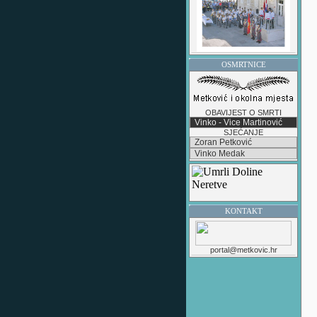
OSMRTNICE
OBAVIJEST O SMRTI
Vinko - Vice Martinović
SJEĆANJE
Zoran Petković
Vinko Medak
KONTAKT
portal@metkovic.hr