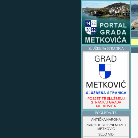
SLUŽBENA STRANICA
POSJETITE SLUŽBENU
STRANICU GRADA
METKOVIĆA
POGLEDAJTE
ANTIČKA NARONA
PRIRODOSLOVNI MUZEJ
METKOVIĆ
SELO VID