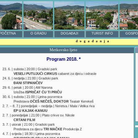
POČETNA
O GRADU
DOGAĐAJI
TURIST INFO
GOSPO
događanja
Metkovsko ljeto
Program 2018. *
23. 6. | subota | 20:00 | Gradski park
VESELI PUTUJUĆI CIRKUS
cabaret za djecu i odrasle
24. 6. | nedjelja | 21:00 | Gradski park
ĐANI STIPANIČEV
29. 6. | petak | 20:00 | AM Narona
Izložba
ISPRIČAT ĆU TI PRIČU
30. 6. | subota | 21:00 | Ljetna pozornica
Predstava
OČEŠ NEČEŠ, DOKTOR
Teatatr Kerekeš
2. 7. – 8. 7.| ponedjeljak – nedjelja | Neretva / Mala i Velika riva
EP U KAJAK-KANUU
2. 7. | ponedjeljak | 21:00 | Plato crkve sv. Nikole
CRTANI FILM
3. 7. | utorak | 21:00 | Gradski park
Predstava za djecu
TRI MAČKE
Produkcija Z
4. 7. | srijeda | 18:30 | Ljetna pozornica