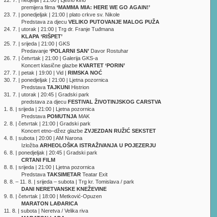
22. 7. | nedjelja | 21:00 | Ljetno kino
premijera filma
‘MAMMA MIA: HERE WE GO AGAIN!’
23. 7. | ponedjeljak | 21:00 | plato crkve sv. Nikole
Predstava za djecu
VELIKO PUTOVANJE MALOG PUŽA
24. 7. | utorak | 21:00 | Trg dr. Franje Tuđmana
KLAPA ‘RIŠPET’
25. 7. | srijeda | 21:00 | GKS
Predavanje
‘POLARNI SAN’
Davor Rostuhar
26. 7. | četvrtak | 21:00 | Galerija GKS-a
Koncert klasične glazbe
KVARTET ‘PORIN’
27. 7. | petak | 19:00 | Vid |
RIMSKA NOĆ
30. 7. | ponedjeljak | 21:00 | Ljetna pozornica
Predstava
TAJKUNI
Histrion
31. 7. | utorak | 20:45 | Gradski park
predstava za djecu
FESTIVAL ŽIVOTINJSKOG CARSTVA
1. 8. | srijeda | 21:00 | Ljetna pozornica
Predstava
POMUTNJA
MAK
2. 8. | četvrtak | 21:00 | Gradski park
Koncert etno–džez glazbe
ZVJEZDAN RUŽIĆ SEKSTET
4. 8. | subota | 20:00 | AM Narona
Izložba
ARHEOLOŠKA ISTRAŽIVANJA U POJEZERJU
6. 8. | ponedjeljak | 20:45 | Gradski park
CRTANI FILM
8. 8. | srijeda | 21:00 | Ljetna pozornica
Predstava
TAKSIMETAR
Teatar Exit
8. 8. – 11. 8. | srijeda – subota | Trg kr. Tomislava / park
DANI NERETVANSKE KNEŽEVINE
9. 8. | četvrtak | 18:00 | Metković-Opuzen
MARATON LAĐARICA
11. 8. | subota | Neretva / Velika riva