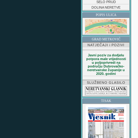
SELO PRUD
DOLINA NERETVE
POPIS ULICA
GRAD METKOVIĆ
NATJEČAJI i POZIVI
Javni poziv za dodjelu
potpora male vrijednosti
u poljoprivredi na
području Dubrovačko-
neretvanske županije u
2020. godini
I
SLUŽBENO GLASILO
TISAK