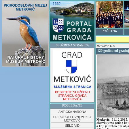
-1662
POČETNA
SLUŽBENA STRANICA
Metković 600
120 godina od gradnj
POSJETITE SLUŽBENU
STRANICU GRADA
METKOVIĆA
POGLEDAJTE
ANTIČKA NARONA
PRIRODOSLOVNI MUZEJ
Metković
,
31.12.2015
METKOVIĆ
objavljujemo prilog koji
SELO VID
a koji je trebao biti ob