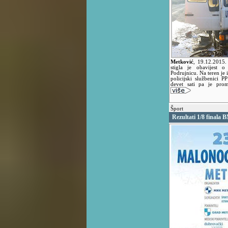
Metković
,
19.12.2015
stigla je obavijest 
Podrujnicu. Na teren je i
policijski službenici 
devet sati pa je pro
Šport
Rezultati 1/8 finala