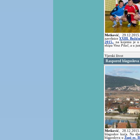
Metković
,
29.12.201
završnice
XXIII. Božić
2015.
, na kojemu je u 
ekipa
Vina Pilač
, a u ju
Vjerski život
Raspored blagoslova
Metković
,
28.12.201
blagoslov kuća. Na slj
blagoslova u
Župi sv. I