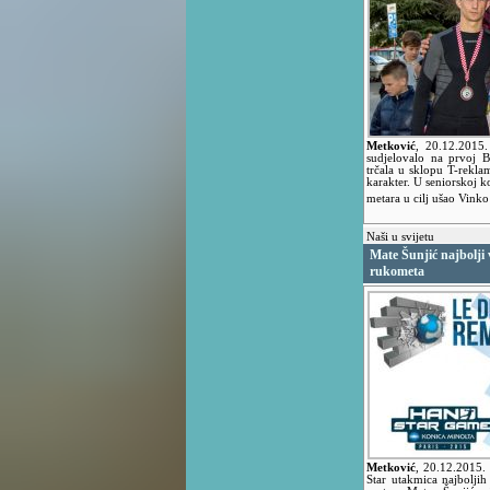
Metković
,
20.12.2015
sudjelovalo na prvoj B
trčala u sklopu T-reklam
karakter. U seniorskoj k
metara u cilj ušao Vink
Naši u svijetu
Mate Šunjić najbolji 
rukometa
Metković
,
20.12.2015.
Star utakmica najboljih