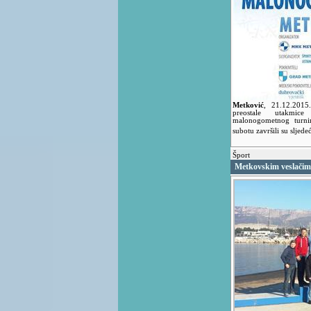
Metković
,
21.12.201
preostale utakmic
malonogometnog turni
subotu završili su sljed
Šport
Metkovskim veslačima