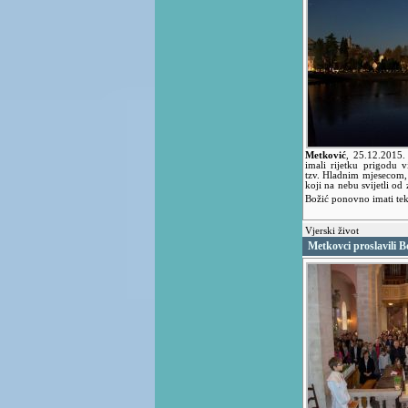
Metković
,
25.12.2015
imali rijetku prigodu 
tzv. Hladnim mjesecom,
koji na nebu svijetli od
Božić ponovno imati te
Vjerski život
Metkovci proslavili B