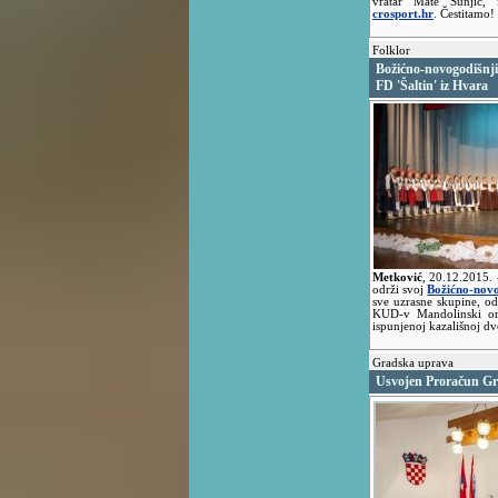
vratar Mate Šunjić,
crosport.hr
. Čestitamo!
Folklor
Božićno-novogodišnji
FD 'Šaltin' iz Hvara
Metković
,
20.12.2015.
održi svoj
Božićno-novo
sve uzrasne skupine, od
KUD-v Mandolinski ork
ispunjenoj kazališnoj d
Gradska uprava
Usvojen Proračun Gr