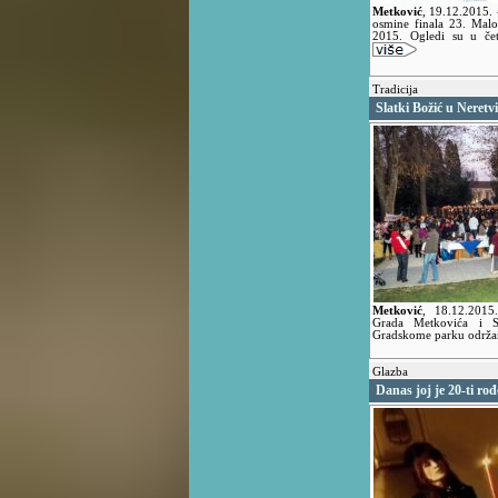
Metković
,
19.12.2015.
osmine finala 23. Mal
2015. Ogledi su u četv
Tradicija
Slatki Božić u Neretvi
Metković
,
18.12.201
Grada Metkovića i S
Gradskome parku održan
Glazba
Danas joj je 20-ti ro