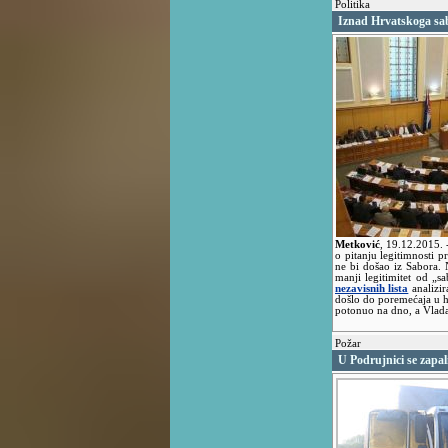
Politika
Iznad Hrvatskoga sa
Metković
,
19.12.2015.
o pitanju legitimnosti p
ne bi došao iz Sabora. 
manji legitimitet od „
nezavisnih lista
analizir
došlo do poremećaja u hi
potonuo na dno, a Vlada
Požar
U Podrujnici se zapa