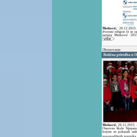
Metković
,
26.12.2015
dvorani odigrat će se 
turnira Metković 201
Obrazovanje
Božićna priredba u 
Metković
,
26.12.2015.
Osnovne škole Stjepana
kojom su pokazali rado
novogodišnjih praznika