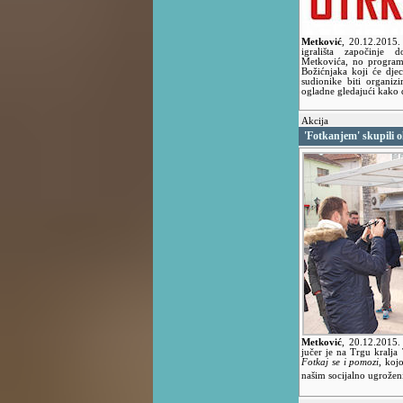
Metković
,
20.12.2015
igrališta započinje 
Metkovića, no program
Božićnjaka koji će djeci
sudionike biti organiz
ogladne gledajući kako d
Akcija
'Fotkanjem' skupili 
Metković
,
20.12.2015
jučer je na Trgu kralja
Fotkaj se i pomozi
, koj
našim socijalno ugrože