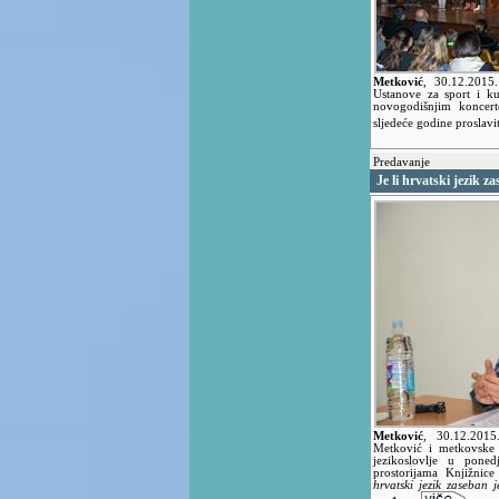
Metković
,
30.12.2015
Ustanove za sport i ku
novogodišnjim koncer
sljedeće godine proslavi
Predavanje
Je li hrvatski jezik z
Metković
,
30.12.201
Metković i metkovske p
jezikoslovlje u pone
prostorijama Knjižni
hrvatski jezik zaseban j