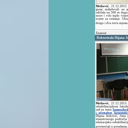
Metković
,
21.12.2015
gusar sudjelovali na p
održala na 500 m dugoj 
more i vrlo toplo vrije
uvjete za veslanje. Uk
drugo i dva treća mjesta
Znanost
Doktorirala Dijana J
Metković
,
21.12.2015
rehabilitacijskom fakul
rad na temu
Samoodređe
i učestalost konzumi
Dijana Jerković, čime 
znanstvenoga područja 
edukacijsko-rehabili
poremećaji u ponašanju