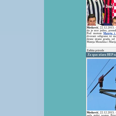
Metković
,
22.12.2015.
da je srce jedno, premd
Pod motom
Mateju i
dvorani odigrane tri m
desne strane grada, od 
Mateja Musulina i Marij
Zaštita prirode
Za spas ušara HEP za
Metković
,
22.12.2015.
sada stalni postav Pr