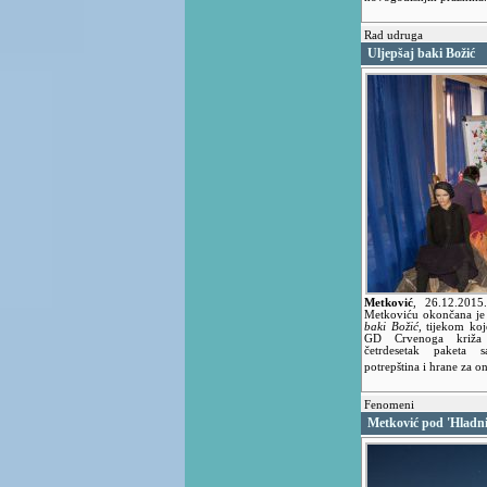
Rad udruga
Uljepšaj baki Božić
Metković
,
26.12.201
Metkoviću okončana je 
baki Božić
, tijekom koj
GD Crvenoga križa 
četrdesetak paketa s
potrepština i hrane za o
Fenomeni
Metković pod 'Hladn