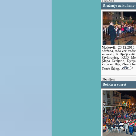
Tradicija
Druženje uz kuhano v
Metković
,
23.12.2015
održana, sada već tradi
su nastupili Dječji vr
Pavlinovića, KUD Met
Klapa Žveljarin, Dječj
Župe sv. Ilije, Zbor i b
Tonća Šiljeg.
Obavijest
Božiću u susret