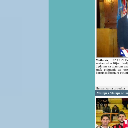
Metković
,
22.12.20
svečanosti u Rijeci dodi
diplomu sa zlatnom zn
znak priznanja za usp
doprinos športu u cjelin
Humanitarna priredba
Mateju i Mariju od s