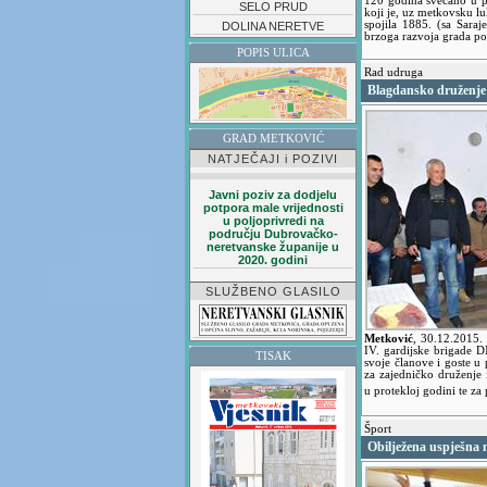
120 godina svečano u 
SELO PRUD
koji je, uz metkovsku lu
spojila 1885. (sa Sara
DOLINA NERETVE
brzoga razvoja grada p
POPIS ULICA
Rad udruga
Blagdansko druženje 
GRAD METKOVIĆ
NATJEČAJI i POZIVI
Javni poziv za dodjelu
potpora male vrijednosti
u poljoprivredi na
području Dubrovačko-
neretvanske županije u
2020. godini
SLUŽBENO GLASILO
Metković
,
30.12.2015
IV. gardijske brigade 
TISAK
svoje članove i goste u
za zajedničko druženje 
u protekloj godini te za
Šport
Obilježena uspješna 