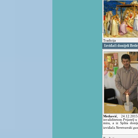
Tradicija
Izviđači donijeli Bet
Metković
,
24.12.20
invaliditetom
Prijatelj
u 
mira, a iz Splita doni
izviđača
Neretvanski gu