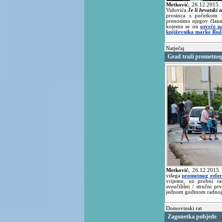
Metković
,
26.12.2015.
Vidovića
Je li hrvatski 
prosinca s početkom u
prenosimo njegov člana
kojemu se on
osvrće n
književnika marke
Rad
Natječaj
Grad traži prometno
Metković
,
26.12.2015
višega
prometnog refer
vrijeme, uz probni ra
sveučilišni / stručni 
jednom godinom radnoga
Domovinski rat
Zagonetka pobjede