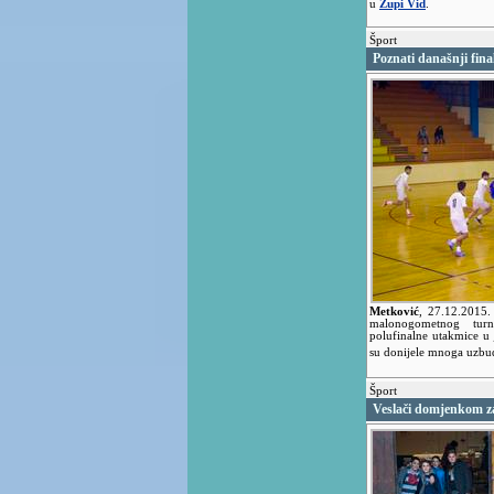
u
Župi Vid
.
Šport
Poznati današnji fin
Metković
,
27.12.2015
malonogometnog turn
polufinalne utakmice u 
su donijele mnoga uzbu
Šport
Veslači domjenkom za