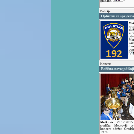
građana.
Policija
Optuženi za sprječav
Met
kri
slu
su
odv
Met
kaz
dvo
pom
Koncert
Božićno-novogodišnji
Metković
,
29.12.2015
središtu Metković svo
koncert održati Grads
19:30.