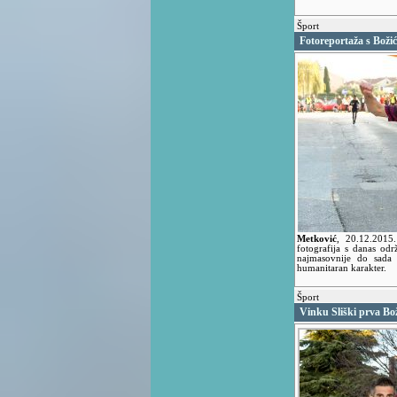
Šport
Fotoreportaža s Boži
Metković
,
20.12.201
fotografija s danas od
najmasovnije do sada 
humanitaran karakter.
Šport
Vinku Sliški prva Bo