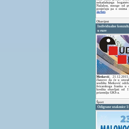
nekadašnjega bogatstv
Nažalost, mnoge od pt
posjećuju pa o onima 
skrbiti
.
Obavijest
Individualne konzultac
u eure
Metković
,
21.12.201
članove da će u utora
središtu Metković održa
švicarskoga franka u 
kredita obavljati od 
prizemlju GKS-a.
Šport
Odigrane utakmice 1/8