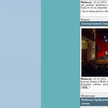
Metković
,
23.12.2015
sati počinje glazbeno-
kojoj će se uz prigodan
i čaj te razna peciva i sla
Koncert
Izvrstan koncert Ja
Metković
,
22.12.2015.
koncert
Sretan ti Božić
Kovačića održao pozn
Obrazovanje
Profesoru Šprlji pri
saveza