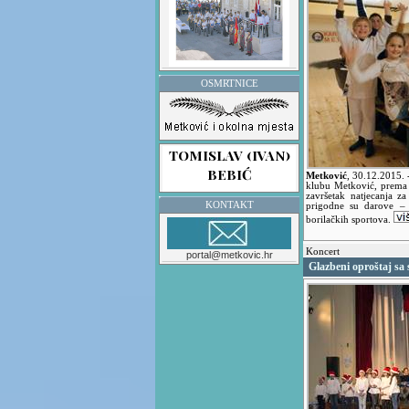
OSMRTNICE
Metković
,
30.12.2015.
klubu Metković, prema 
završetak natjecanja z
KONTAKT
prigodne su darove – 
borilačkih sportova.
Koncert
portal@metkovic.hr
Glazbeni oproštaj sa