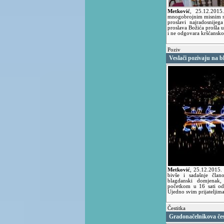
Metković
,
25.12.201
mnogobrojnim misnim sl
proslavi najradosnije
proslava Božića prošla 
i ne odgovara kršćansk
Poziv
Veslači pozivaju na 
Metković
,
25.12.2015.
bivše i sadašnje član
blagdanski domjenak,
početkom u 16 sati od
Ujedno svim prijateljima
Čestitka
Gradonačelnikova čes