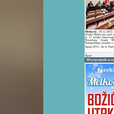
Metković
,
20.12.2015
Grada Metkovića pod p
je 17 točaka Dnevnoga 
Proračuna Grada Me
Polugodišnje izvješće o 
lipnja 2015., što je Vij
Šport
300 prijavljenih za u