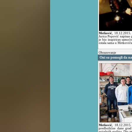
Metković
,
18.12.2015
Jurica Popović napisao
je bio inspiriran samo
ostala sama u Metkoviću
Obrazovanje
Oni su pomogli da n
Metković
,
18.12.2015
predbožićne dane grad
prijašnjih godina. Dio z