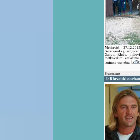
Metković
,
27.12.20
Neretvanski gusar jučer 
članovi Kluba, njihovi
metkovskim veslačima
iznimno uspješna.
Prenosimo
Je li hrvatski zaseban