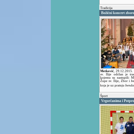
Tradicija
Božićni koncert zboro
Metković
,
29.12.2015
sv. Ilije održan je tr
kojemu su nastupili: Mj
Župe sv. Ilije, Zbor i
b
koja je uz pratnju
benda
Šport
Vrgorčanima i Potpr