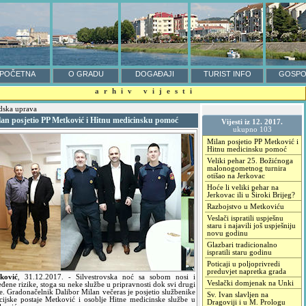
POČETNA
O GRADU
DOGAĐAJI
TURIST INFO
GOSPO
arhiv vijesti
ska uprava
lan posjetio PP Metković i Hitnu medicinsku pomoć
Vijesti iz 12. 2017.
ukupno 103
Milan posjetio PP Metković i
Hitnu medicinsku pomoć
Veliki pehar 25. Božićnoga
malonogometnog turnira
otišao na Jerkovac
Hoće li veliki pehar na
Jerkovac ili u Široki Brijeg?
Razbojstvo u Metkoviću
Veslači ispratili uspješnu
staru i najavili još uspješniju
novu godinu
Glazbari tradicionalno
ispratili staru godinu
Poticaji u poljoprivredi
preduvjet napretka grada
ković
,
31.12.2017.
- Silvestrovska noć sa sobom nosi i
Veslački domjenak na Unki
đene rizike, stoga su neke službe u pripravnosti dok svi drugi
e. Gradonačelnik Dalibor Milan večeras je posjetio službenike
Sv. Ivan slavljen na
icijske postaje Metković i osoblje Hitne medicinske službe u
Dragoviji i u M. Prologu