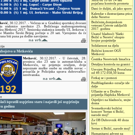
Sutra od 10 d0 14 sati
pojačana kontrola prometa
Dani će duljiti, ali jako sporo
Kalendar s ilustracijama ptica
delte Neretve
Božićnim domjenkom
ković
,
30.12.2017.
- Večeras se u Gradskoj sportskoj dvorani
veterani Četvrte zaključili
aju utakmice završnice 25. Božićnoga malonogometnog
2017. godinu
nira
Metković 2017.
Seniorska utakmica između UL Jerkovac i
pe Mambo Široki Brijeg počinje u 20 sati. Vjerujemo da će
Unatoč hladnoći 'Slatki
ana biti puna pa dođite navrijeme.
Božić u Neretvi' okupio
brojne posjetitelje
Solidarnost na djelu
cija
zbojstvo u Metkoviću
Božićni koncert OGŠ
Metković
Metković
,
30.12.2017.
- U četvrtak, 28.
Čestitka Neretvinih limačica
prosinca oko 23 sata iz automat-kluba u
Detaljna kontrola na granici
Metkoviću, uz prijetnju oružjem, dvije
nepoznate muške osobe su otuđile novac –
Usvojen Prijedlog Proračuna
priopćila je Policijska uprava dubrovačko-
od 49.172.058,50 kuna
neretvanska.
Fotkaj se i pomozi
Predblagdansko ozračje ide
dalje
Učlanite se u Društvo
prijatelja Hajduka Metković
rt
Osjetljivi na hladnoću, stojte
lači ispratili uspješnu staru i najavili još uspješniju
doma
vu godinu
Svemetkovski božićni
koncert 'Sretan ti Božić,
narode moj!'
Za OB Dubrovnik 40 doza
krvi
Sretan ti Božić, narode moj!
Humanitarni advent na