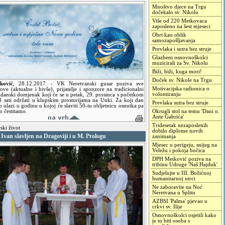
Mnoštvo djece na Trgu
dočekalo sv. Nikolu
Više od 220 Metkovaca
zaposleno na šest mjeseci
Obrt kao oblik
samozapošljavanja
Prevlaka i sutra bez struje
Glazbeni osnovnoškolci
muzicirali za Sv. Nikolu
Biži, biži, kuga mori!
Doček sv. Nikole na Trgu
ković
,
28.12.2017.
- VK Neretvanski gusar poziva sve
Motivacijska radionica o
ove (aktualne i bivše), prijatelje i sponzore na tradicionalni
volontiranju
gdanski domjenak koji će se u petak, 29. prosinca s početkom
8 sati održati u klupskim prostorijama na Unki. Za koji dan
Prevlaka sutra bez struje
 ulazi u godinu u kojoj će slaviti 50-tu obljetnicu osnutka pa
o čestitamo.
Okrugli stol na temu 'Dani o.
Ante Gabrića'
Tridesetak nezaposlenih
ski život
dobilo diplome novih
 Ivan slavljen na Dragoviji i u M. Prologu
zanimanja
Mjesec u perigeju, snijeg na
Veležu i pokoja bočica
DPH Metković poziva na
tribinu Udruge 'Naš Hajduk'
Sudjelujte u III. Božićnoj
humanitarnoj utrci
Ne zaboravite na Noć
Neretvana u Splitu
AZBSI 'Palma' pjevao u
crkvi sv. Ilije
Osnovnoškolci osjetili kako
je to biti osoba s