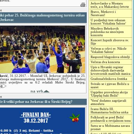
koviću.
Jerkovčanke u Mostaru
treće, a u Makarskoj četvrte
rt
Bravo, Metkovci i
liki pehar 25. Božićnoga malonogometnog turnira otišao
Neretvani!
 Jerkovac
U posljednji tren otkazan
koncert 'Vokalista Salone'
Mnoštvo Bebekovih
poklonika na sinoćnjem
koncertu
Koncert župnih zborova sv.
Ilije
Večeras u crkvi sv. Nikole
'Vokalisti Salone'
Raspored blagoslova obitelji
Večeras dva koncerta
Upis u Hrvatski registar
dobrovoljnih darivatelja
krvotvornih matičnih stanica
ković
,
31.12.2017.
- Momčad UL Jerkovac pobjednik je 25.
Gradonačelnikova čestitka
ićnoga malonogometnog turnira
Metković 2017.
. U finalnoj
kmici uvjerljivo su sa 6:2 svladali
Mabo
Široki Brijeg.
Sviralo se i pjevao Božiću u
susret
Uspješno provedena akcija
'Uljepšaj baki Božić'
rt
'Versi' dodatno zagrijavali
e li veliki pehar na Jerkovac ili u Široki Brijeg?
atmosferu
Ivanu Buliću III.
Humanitarna božićna utrka
Folkloraši se pred Božić
predstavili u revijalnom tonu
Sutra se u Mobinama zavara
promet