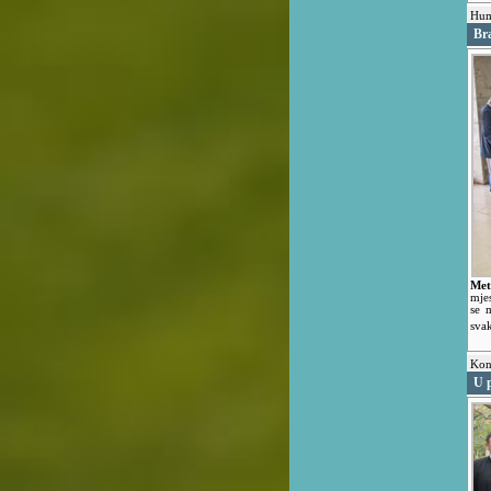
Hum
Bra
Met
mjes
se 
sva
Kon
U p