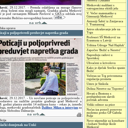
Neretva i Dinamo
Metkovski mališani s
ković
,
29.12.2017.
- Premda oslabljena za mnoge članove
vatrogascima okitili jelu
i zbog bolesti nisu mogli nastupiti, Gradska glazba Metković
V. Večer matematike u
oć je pod ravnanjem Mihaele Pavlović u GKS-u održala svoj
Gimnaziji Metković
dicionalni Božićno-novogodišnji koncert.
Antoniji Šabić iz Zmijavaca
I. 'Framasong'
ska uprava
Jutros ukrašavanje jele na
icaji u poljoprivredi preduvjet napretka grada
Trgu
Profesori SŠ Metković na
Erasmusu u Latviji
Tribina Udruge 'Naš Hajduk'
Započeo 'Božić u Neretvi'
Napreduju radovi u
Sportskoj
Uhvaćeni u krivolovu
Kako je dječak Srećko spasio
Božić
Večeras uz Trg privremena
regulacija prometa
Umro je Sinkola
Dolina Neretve na 'Topoteci'
Hrvati u Bostonu s
predsjednicom slavili
ković
,
29.12.2017.
- Uz novčane poticaje za poljoprivredu i
početak adventa
podarstvo na različite projekte građenja grad Metković u
. godini planira utrošiti 14 milijuna kuna – rekao je, između
Veliki odmor za ptice
aloga, metkovski gradonačelnik
Dalibor Milan u intervjuu
za
Noćas iza ponoći ponovno
ašnju Slobodnu Dalmaciju.
možemo preko GP Gabela
Polje
icija
Nove stipendije za konobare
i kuhare Srednje škole
slački domjenak na Unki
Metković