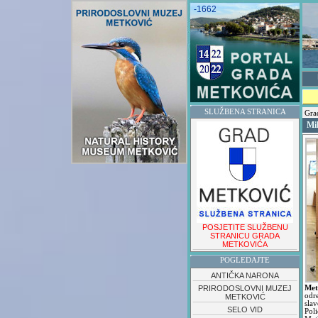
-1662
SLUŽBENA STRANICA
Grad
Mi
POSJETITE SLUŽBENU
STRANICU GRADA
METKOVIĆA
POGLEDAJTE
ANTIČKA NARONA
PRIRODOSLOVNI MUZEJ
Met
odre
METKOVIĆ
slav
SELO VID
Pol