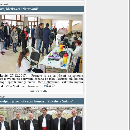
anost
vo, Metkovci i Neretvani!
ković
,
27.12.2017.
- Poznato je da su Hrvati na prvome
tu u svijetu po darivanju organa pa tako i koštane srži kojom
mogu spasiti mnogi životi. Među Hrvatima istaknuto mjesto
kako čine Metkovci i Neretvani.
cert
osljednji tren otkazan koncert 'Vokalista Salone'