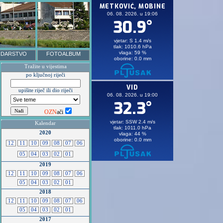
DARSTVO
FOTOALBUM
Tražite u vijestima
po ključnoj riječi
upišite riječ ili dio riječi
OZN
ači
Kalendar
2020
12
11
10
09
08
07
06
05
04
03
02
01
2019
12
11
10
09
08
07
06
05
04
03
02
01
2018
12
11
10
09
08
07
06
05
04
03
02
01
2017