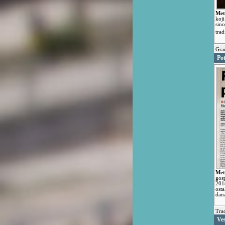
Met
koj
sin
tra
Grad
Pot
Met
gos
2018
ost
dan
Trad
Ve