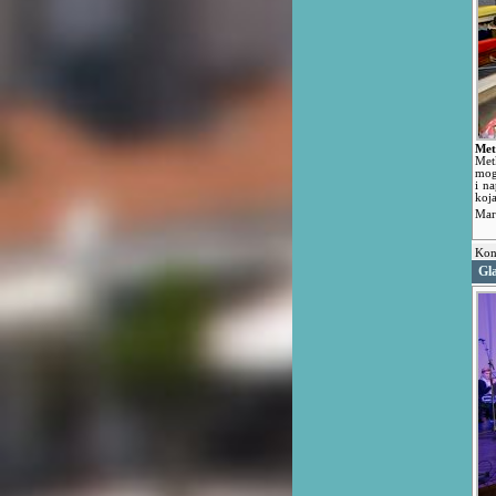
Met
Metk
mog
i na
koj
Mar
Kon
Gla