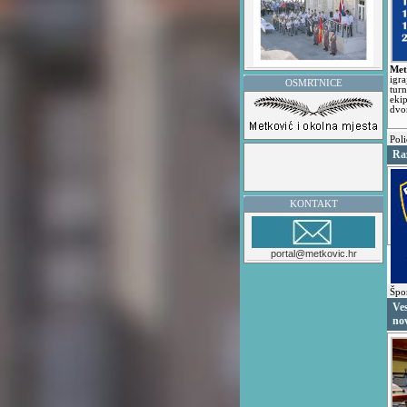
Met
igr
OSMRTNICE
tur
eki
dvor
Poli
Ra
KONTAKT
portal@metkovic.hr
Špo
Ves
no