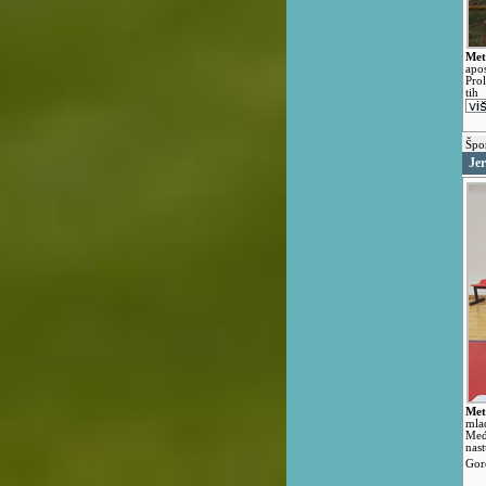
Met
apo
Prol
tih
Špo
Je
Met
mla
Međ
nas
Gor