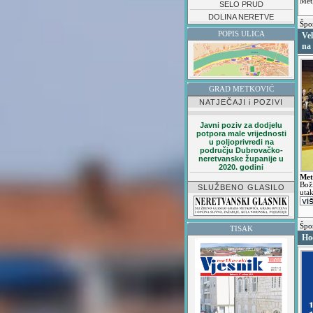
Met
SELO PRUD
DOLINA NERETVE
Špo
POPIS ULICA
Ve
na
GRAD METKOVIĆ
NATJEČAJI i POZIVI
Javni poziv za dodjelu
potpora male vrijednosti
u poljoprivredi na
području Dubrovačko-
neretvanske županije u
2020. godini
Met
Bož
SLUŽBENO GLASILO
uta
Špo
TISAK
Hoć