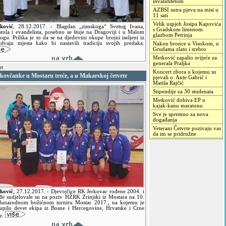
invaliditetom
AZBSI sutra pjeva na misi u
11 sati
Velik uspjeh Josipa Kapovića
ković
,
28.12.2017.
- Blagdan „zimskoga“ Svetog Ivana,
s Gradskom limenom
stola i evanđelista, posebno se štuje na Dragoviji i u Malom
glazbom Petrinja
ogu. Prilika je to da se na djedovini okupe brojni iseljeni iz
 dvaju mjesta kako bi nastavili tradiciju svojih predaka.
Nakon bronce u Visokom, u
Grudama zlato i srebro
Metković zapalio svijeće za
generala Praljka
rt
Koncert zbora u kojemu su
rkovčanke u Mostaru treće, a u Makarskoj četvrte
pjevali o. Ante Gabrić i
Matiša Rajčić
Stipendije za 30 studenata
Metković dobiva EP u
kajak-kanu maratonu
Sve je spremno za nova
događanja
Veterani Četvrte pozivaju vas
da im se pridružite
ković
,
27.12.2017.
- Djevojčice RK Jerkovac rođene 2004. i
đe sudjelovale su na poziv HŽRK Zrinjski iz Mostara na 10.
unarodnom božićnom turniru Mostar 2017., na kojemu je
tupilo devet ekipa iz Bosne i Hercegovine, Hrvatske i Crne
e.