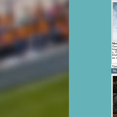
Met
član
bla
u 1
Klub
im t
Vjer
Sv.