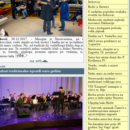
Jerkovcu
Božić u Neretvi
U nedjelju popodne svakako
svratite na Jerkovac
Metkovski studenti najbolji
inovatori Dalmacije
Erna s kolegama pobrala
velik pljesak
Dođite na I. Veslačku noć
ković
,
30.12.2017.
- Mnogim je Neretvanima, pa i
AKO izveo predstavu za
ovcima, veslo stajalo uz bok motici i badlju jer se na baštinu
'Leptiriće'
lo samo vodom. No, od tradicije do veslačkoga kluba dug je
poran put. To svjedoči jedini veslački klub u dolini Neretve,
Neretvani, okupite se u
a je, između ostaloga, poznata upravo po veslanju, tj.
Zagrebu 16. prosinca!
atonu lađa.
Sutra bez struje donji dio P.
Krešimira IV.
Veselo, veselo u susret
cert
Božiću
zbari tradicionalno ispratili staru godinu
Nešto staro za nešto novo
Neretvanski studenti –
medicinari velikoga srca
VIS 'Emanuel' nastupio u
crkvi sv. Ilije
Borba protiv krivolova na
ptice u delti rijeke Neretve
Uljepšaj baki Božić
U četvrtak sastanak Čistoće s
predstavnicima stanara i
upraviteljima zagrada
Prevlaka sutra bez struje
Na današnji dan prije 48
godina 'Iza Vage' igrali