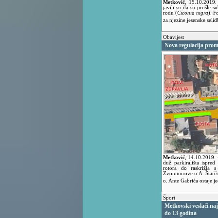
Metković
,
15.10.2019
javili su da su prošle s
rodu (
Ciconia nigra
). F
za njezine jesenske seli
Obavijest
Nova regulacija prom
Metković
,
14.10.2019.
duž parkirališta ispred
rotora do raskrižja 
Zvonimirove u A. Starče
o. Ante Gabrića ostaje 
Šport
Metkovski veslači naj
do 13 godina