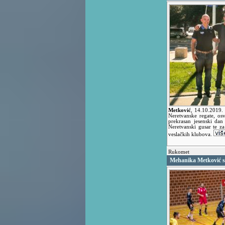
Metković
,
14.10.2019
Neretvanske regate, osv
prekrasan jesenski dan
Neretvanski gusar te z
veslačkih klubova.
Rukomet
Mehanika Metković s 