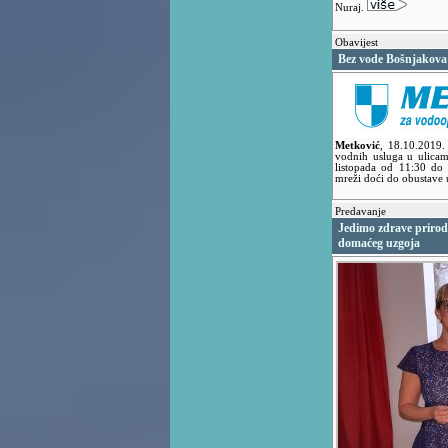
Nuraj.
Obavijest
Bez vode Bošnjakova 
Metković
,
18.10.2019
vodnih usluga u ulicam
listopada od 11:30 do
mreži doći do obustave
Predavanje
Jedimo zdrave prirod
domaćeg uzgoja