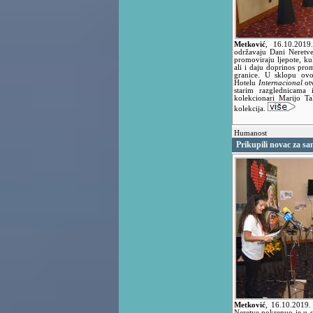
Metković
,
16.10.201
održavaju Dani Neretv
promoviraju ljepote, ku
ali i daju doprinos prom
granice. U sklopu ovo
Hotelu
Internacional
ot
starim razglednicama 
kolekcionari Marijo Ta
kolekcija.
Humanost
Prikupili novac za sa
Metković
,
16.10.2019
Neretve pokrenuo je u s