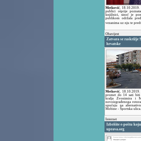
Metković
,
18.10.2019
publici otprije pozna
knjižnici, sinoć je p
publikom održala pred
vezanima uz nju te preds
Obavijest
Zatvara se raskrižje 
hrvatske
Metković
,
18.10.2019
promet do 14 sati biti 
kralja Zvonimira i M
novoizgrađenoga rotora n
upućuju na alternativ
Mobine - Športska ulica
Internet
Izbrišite e-poštu koju
uprava.org