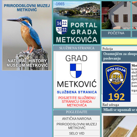
-1665
POČETNA
SLUŽBENA STRANICA
Policija
Osumnjičen za zloup
poslovanju
Met
kri
slu
god
dje
pov
kaz
trg
POSJETITE SLUŽBENU
STRANICU GRADA
Rad udruga
METKOVIĆA
Mladi se upoznali se 
POGLEDAJTE
ANTIČKA NARONA
PRIRODOSLOVNI MUZEJ
METKOVIĆ
SELO VID