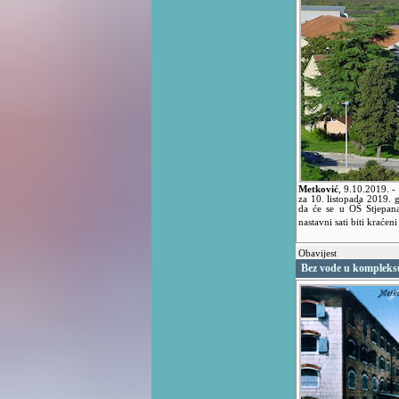
Metković
,
9.10.2019.
-
za 10. listopada 2019. g
da će se u OŠ Stjepana
nastavni sati biti kraćeni
Obavijest
Bez vode u kompleks