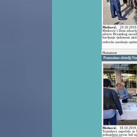
Metković
,
20.10.201
Metković i Dom zdravlja
zdravo
Hrvatskog zavoda
bavljenje tjelesnom akt
redovito unošenje optim
Humanost
Pomozimo obitelji Nu
Metković
,
18.10.201
Tomislava započela je 
prikupljeni novac biti u