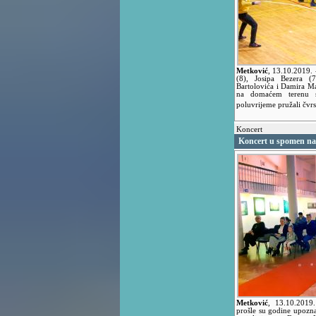
Metković
,
13.10.2019.
(8), Josipa Bezera (7
Bartolovića i Damira M
na domaćem terenu sl
poluvrijeme pružali čvrs
Koncert
Koncert u spomen na 
Metković
,
13.10.201
prošle su godine upoznal