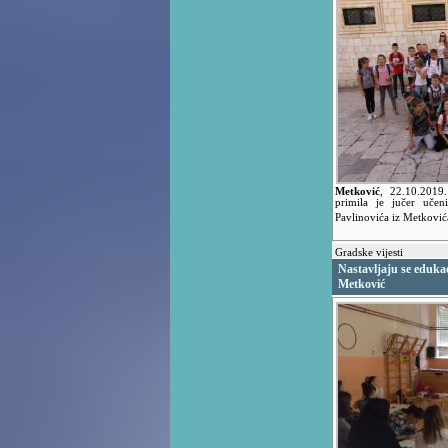
Metković
,
22.10.201
primila je jučer uče
Pavlinovića iz Metkovi
Gradske vijesti
Nastavljaju se edukac
Metković