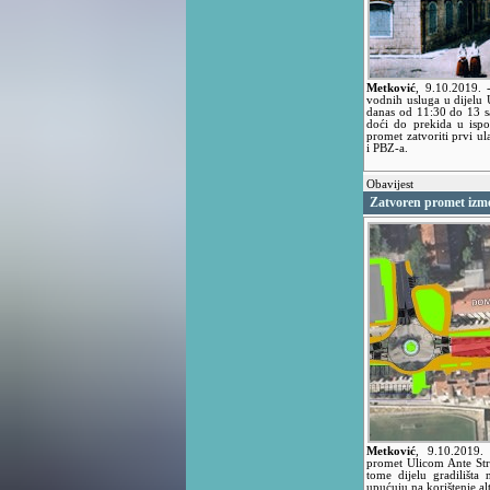
Metković
,
9.10.2019.
vodnih usluga u dijelu 
danas od 11:30 do 13 s
doći do prekida u isp
promet zatvoriti prvi 
i PBZ-a.
Obavijest
Zatvoren promet izm
Metković
,
9.10.2019
promet Ulicom Ante Str
tome dijelu gradilišta n
upućuju na korištenje al