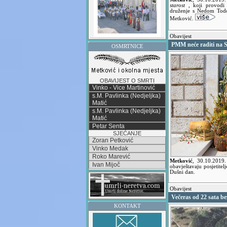
starost
, koji provodi
druženje s Nedom Todo
Metković.
Obavijest
PMM neće raditi na S
OSMRTNICE
OBAVIJEST O SMRTI
Vinko - Vice Martinović
s.M. Pavlinka (Nedjeljka)
Matić
s.M. Pavlinka (Nedjeljka)
Matić
Petar Senta
SJEĆANJE
Zoran Petković
Vinko Medak
Roko Marević
Metković
,
30.10.2019
Ivan Mijoč
obavještavaju posjetitel
Dušni dan.
Obavijest
Večeras od 22 sata 
KONTAKT