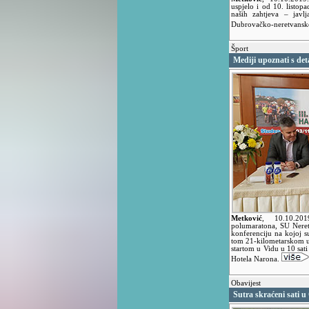
uspjelo i od 10. listop
naših zahtjeva – jav
Dubrovačko-neretvansk
Šport
Mediji upoznati s de
Metković
,
10.10.2
polumaratona, SU Neret
konferenciju na kojoj s
tom 21-kilometarskom ut
startom u Vidu u 10 sati
Hotela Narona.
Obavijest
Sutra skraćeni sati 