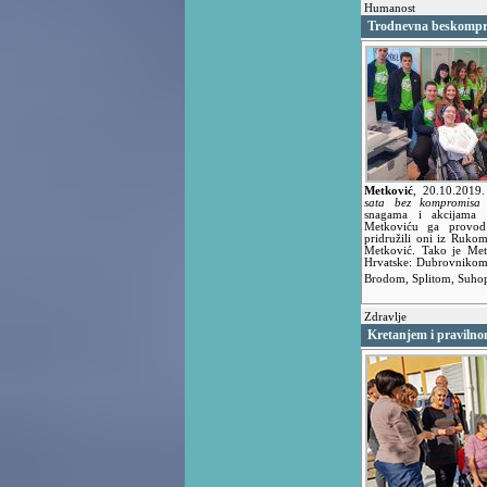
Humanost
Trodnevna beskompr
Metković
,
20.10.2019
sata bez kompromisa
o
snagama i akcijama p
Metkoviću ga provod
pridružili oni iz Ruko
Metković. Tako je Met
Hrvatske: Dubrovnikom
Brodom, Splitom, Suho
Zdravlje
Kretanjem i pravilno