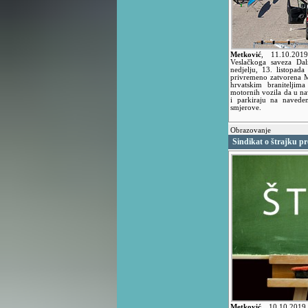
Metković
,
11.10.20
Veslačkoga saveza Da
nedjelju, 13. listopad
privremeno zatvorena M
hrvatskim braniteljim
motornih vozila da u na
i parkiraju na naveden
smjerove.
Obrazovanje
Sindikat o štrajku p
Metković
,
10.10.201