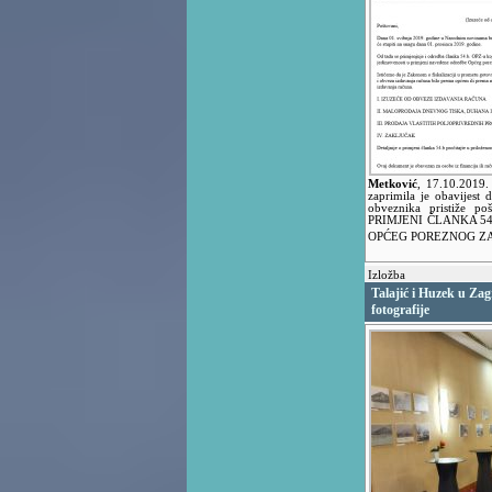
Metković
,
17.10.2019
zaprimila je obavijest 
obveznika pristiže po
PRIMJENI ČLANKA 54b. 
OPĆEG POREZNOG Z
Izložba
Talajić i Huzek u Zagr
fotografije