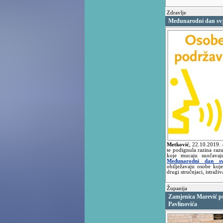
Zdravlje
Međunarodni dan svj
Metković
,
22.10.2019.
te podignula razina raz
koje mucaju suočavaju
Međunarodni dan sv
obilježavaju osobe koje
drugi stručnjaci, istraži
Županija
Zamjenica Marević p
Pavlinovića