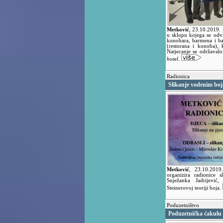
Metković
,
23.10.2019.
u sklopu kojega se odv
konobara, barmena i bari
(restorana i konoba), 
Natjecanje se održava
hotel
.
Radionica
Slikanje vodenim boj
Metković
,
23.10.201
organizira radionice 
Snježanka Jadrijević,
Steinerovoj teoriji boja.
Poduzetništvo
Poduzetnička ćakulu