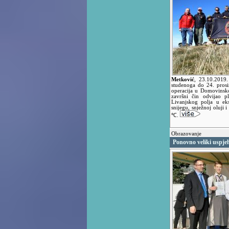
Metković
,
23.10.2019
studenoga do 24. prosi
operacija u Domovinsko
završni čin odvijao 
Livanjskog polja u ek
snijegu, snježnoj oluji 
℃.
Obrazovanje
Ponovno veliki uspj