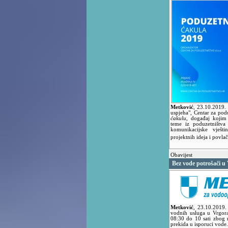
Metković
,
23.10.2019.
uspjeha", Centar za podu
ćakulu
, događaj kojim 
teme iz poduzetništva
komunikacijske vješt
projektnih ideja i povla
Obavijest
Bez vode potrošači u
Metković
,
23.10.2019
vodnih usluga u Vrgora
08:30 do 10 sati zbog
prekida u isporuci vode.