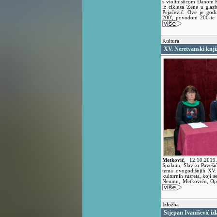
s violinisticom Đanom 
iz ciklusa 'Žene u glaz
Pejačević. Ove je godi
200', povodom 200-te o
Kultura
XV. Neretvanski knjiž
Metković
,
12.10.201
Spalatin, Slavko Pavešić
tema ovogodišnjih XV. 
kulturnih susreta, koji 
Neumu, Metkoviću, Opu
Izložba
Stjepan Ivanišević i