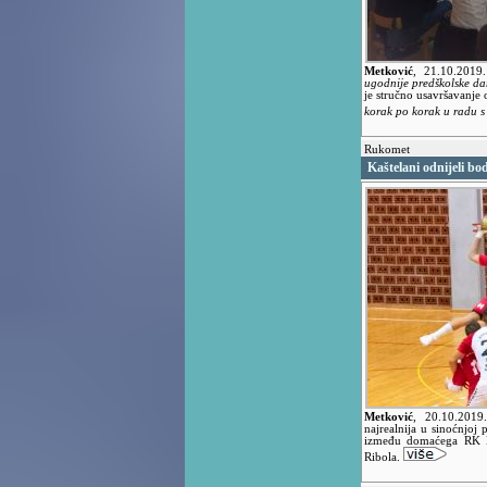
Metković
,
21.10.2019
ugodnije predškolske d
je stručno usavršavanje
korak po korak u radu s
Rukomet
Kaštelani odnijeli bo
Metković
,
20.10.201
najrealnija u sinoćnjoj
između domaćega RK M
Ribola.