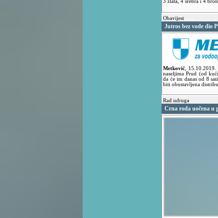
3 zlata, 4 srebra i 4 bro
Obavijest
Jutros bez vode dio P
Metković
,
15.10.2019.
naseljima Prud (od kućn
da će im danas od 8 sat
biti obustavljena distrib
Rad udruga
Crna roda uočena u p