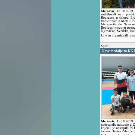
Metković
,
15.10.2019.
sudjelovali su u prot
Bourgesu u sklopu Era
tradicionalnih obrta u E
Marguerite de Navarre
Bourges, njegovu poznat
Njemačke, Švedske, Ital
koje su organizirali loka
Šport
Nove medalje za KK 
Metković
,
15.10.2019.
natjecatelja nastupio u 
kojemu je nastupilo 20 
trenera Denisa Žderića i