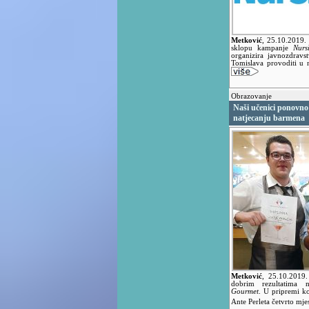
Metković
,
25.10.2019.
sklopu kampanje
Nurs
organizira javnozdravs
Tomislava provoditi u n
Obrazovanje
Naši učenici ponovn
natjecanju barmena
Metković
,
25.10.2019
dobrim rezultatima
Gourmet
. U pripremi k
Ante Perleta četvrto mje