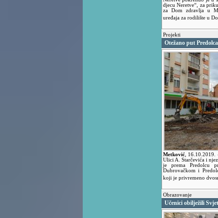
djecu Neretve“, za priku
za Dom zdravlja u Me
uređaja za rodilište u 
Projekti
Otežano put Predolca
Metković
,
16.10.2019.
Ulici A. Starčevića i nje
je prema Predolcu pr
Dubrovačkom i Predolc
koji je privremeno dvo
Obrazovanje
Učenici obilježili Svj