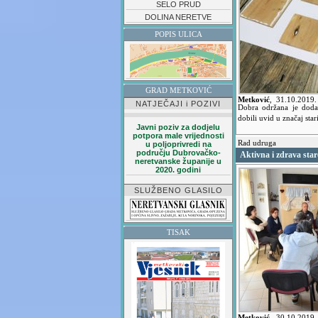
SELO PRUD
DOLINA NERETVE
POPIS ULICA
GRAD METKOVIĆ
Metković
,
31.10.2019
NATJEČAJI i POZIVI
Dobra održana je dodat
dobili uvid u značaj sta
Javni poziv za dodjelu
potpora male vrijednosti
Rad udruga
u poljoprivredi na
području Dubrovačko-
Aktivna i zdrava star
neretvanske županije u
2020. godini
SLUŽBENO GLASILO
TISAK
Metković
,
30.10.2019