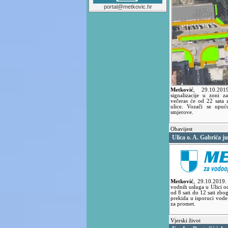
portal@metkovic.hr
Metković
,
29.10.20
signalizacije u zoni z
večeras će od 22 sata 
ulice. Vozači se upuć
smjerove.
Obavijest
Ulica o. A. Gabrića j
Metković
,
29.10.2019
vodnih usluga u Ulici oc
od 8 sati do 12 sati zb
prekida u isporuci vode
za promet.
Vjerski život