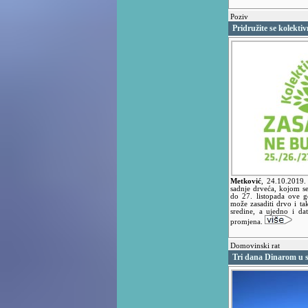
Poziv
Pridružite se kolektiv
Metković
,
24.10.2019
sadnje drveća, kojom se
do 27. listopada ove g
može zasaditi drvo i tak
sredine, a ujedno i da
promjena.
Domovinski rat
Tri dana Dinarom u 