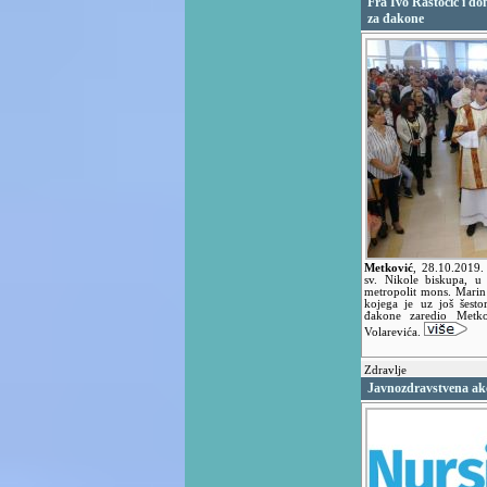
Fra Ivo Rastočić i do
za đakone
Metković
,
28.10.2019
sv. Nikole biskupa, u 
metropolit mons. Marin 
kojega je uz još šesto
đakone zaredio Metko
Volarevića.
Zdravlje
Javnozdravstvena akc