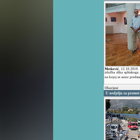
Metković
,
12.10.2019.
izložba slika splitskoga
na kojoj se autor predsta
Obavijest
U nedjelju za promet 