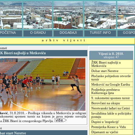
POČETNA
O GRADU
DOGAĐAJI
TURIST INFO
GOSPO
arhiv vijesti
omet
K Biseri najbolji u Metkoviću
Vijesti iz 8. 2010.
ukupno 47
ŽRK Biseri najbolji u
Metkoviću
Dobar start Neretve
Pločanke pobjedom otvorile
turnir
Metković na Google Earthu
Posljednja predstava
Kulturnoga ljeta
9. rukometni spomen turnir
Borovčani na okupu
Neretvanski lađari na Cetini
ković
,
31.8.2010.
- Prošloga vikenda u Metkoviću je odigran
Invalidima lakše u policijsku
rukometni spomen turnir na kojem je prvo mjesto osvojila
postaju
pa ŽRK Biseri iz crnogorskoga Pljevlja.
Dupini u 'inspekciji'
Premijerka Kosor u Vidu
rt
Dijamanti su vječni
bar start Neretve