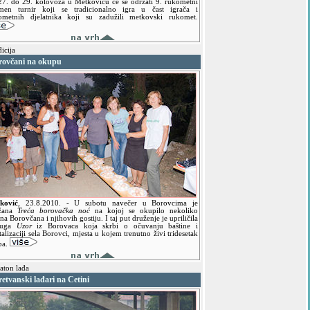
27. do 29. kolovoza u Metkoviću će se održati 9. rukometni
men turnir koji se tradicionalno igra u čast igrača i
ometnih djelatnika koji su zadužili metkovski rukomet.
icija
rovčani na okupu
ković
,
23.8.2010.
- U subotu navečer u Borovcima je
žana
Treća borovačka noć
na kojoj se okupilo nekoliko
ina Borovčana i njihovih gostiju. I taj put druženje je upriličila
ruga
Uzor
iz Borovaca koja skrbi o očuvanju baštine i
talizaciji sela Borovci, mjesta u kojem trenutno živi tridesetak
ba.
ton lađa
etvanski lađari na Cetini