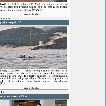
ković
,
21.8.2010.
- Ispred PP Metković u tijeku su završni
ovi na izgradnji prilazne rampe koja će omogućiti pristup
bama u invalidskim kolicima.
mljivosti
ini u 'inspekciji'
ković
,
20.8.2010.
- Velika obitelj dupina, očevidci su ih
rojali devet, kao da je krenula u inspekciju radova na
ješkome mostu. Ove fotografije snimljene u Neretvanskom
alu dobili smo od posjetitelja naših stranica, a posebno je
imljivo da je u kadar uspio uhvatiti mamu i bebu dupina.
tika
emijerka Kosor u Vidu