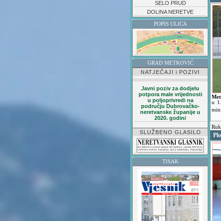
SELO PRUD
DOLINA NERETVE
POPIS ULICA
GRAD METKOVIĆ
NATJEČAJI i POZIVI
Javni poziv za dodjelu
potpora male vrijednosti
Met
u poljoprivredi na
u 1
području Dubrovačko-
min
neretvanske županije u
2020. godini
Ruk
SLUŽBENO GLASILO
Plo
TISAK