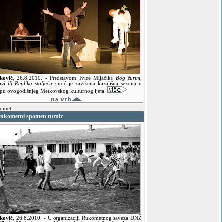
ković
,
26.8.2010.
- Predstavom Ivice Mijačika
Bog žurim,
vi ili Replika stoljeću
sinoć je završena kazališna sezona u
opu ovogodišnjeg Metkovskog kulturnog ljeta.
omet
 rukometni spomen turnir
ković
,
26.8.2010.
- U organizaciji Rukometnog saveza DNŽ