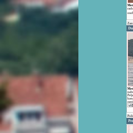
Met
rad
oso
Zani
Dup
Met
nab
Pel
kan
zan
Poli
Pr