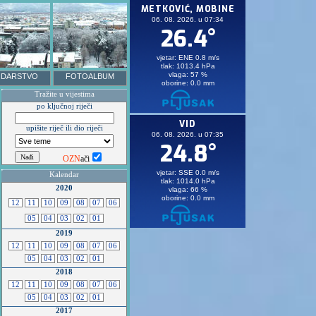
DARSTVO
FOTOALBUM
Tražite u vijestima
po ključnoj riječi
upišite riječ ili dio riječi
OZN
ači
Kalendar
2020
12
11
10
09
08
07
06
05
04
03
02
01
2019
12
11
10
09
08
07
06
05
04
03
02
01
2018
12
11
10
09
08
07
06
05
04
03
02
01
2017