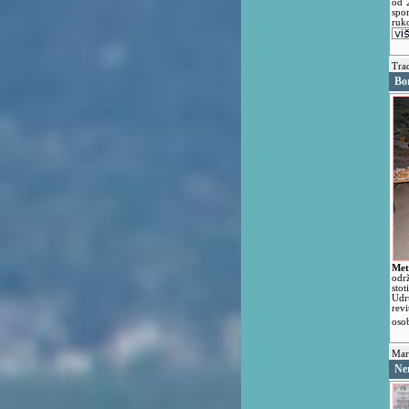
od 
spo
ruk
Trad
Bo
Met
odr
stot
Ud
revi
oso
Mara
Ner