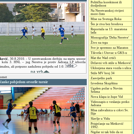
Politička korektnost ili
dosljednost
Na Neretvanskoj rivijeri
more čisto
Mise na Svetoga Roka
Što je riva bez brodova
Reportaža sa 13. maratona
lađa
Monografija 'Delta Neretve'
Živo na trgu
Sve je spremno za Maraton
Tikveša i Utovac u GKS-u
Mat the Wad crtići
ković
,
30.8.2010.
- U neretvanskom derbiju na startu sezone
. kolu 3. HNL – jug Neretva je protiv Jadrana LP izborila
Državni vrh stiže u Metković
imalnu, ali potpuno zasluženu pobjedu od 1:0.
Uklonjena stara vozila s ulica
Stiže MV broj 34
omet
Zasvijetlio park
čanke pobjedom otvorile turnir
Izvedena Skupština
Ugašen požar u Novim
Selima
Nova klapa iz župe Vid
Videozapis o veslanju preko
Jadrana
Misa zahvalnica u crkvi Sv.
Ilije
Slavlje u Vidu
Prisjećanje na Metković
1992.
Nigdar ni tak bilo da ni