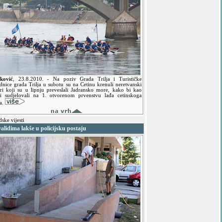
ković
,
23.8.2010.
- Na poziv Grada Trilja i Turističke
ednice grada Trilja u subotu su na Cetinu krenuli neretvanski
ari koji su u lipnju preveslali Jadransko more, kako bi kao
ti sudjelovali na 1. otvorenom prvenstvu lađa cetinskoga
ja.
ske vijesti
alidima lakše u policijsku postaju