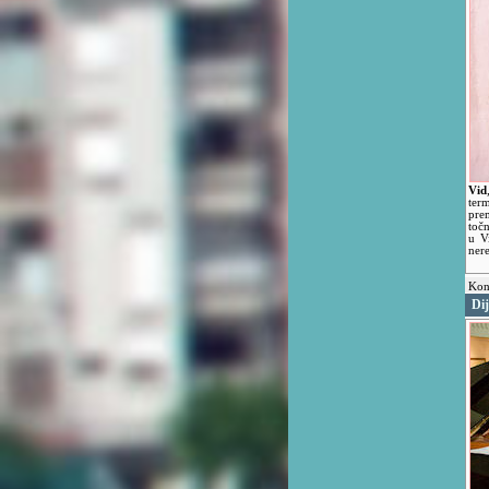
Vid
ter
pre
toč
u V
nere
Kon
Dij