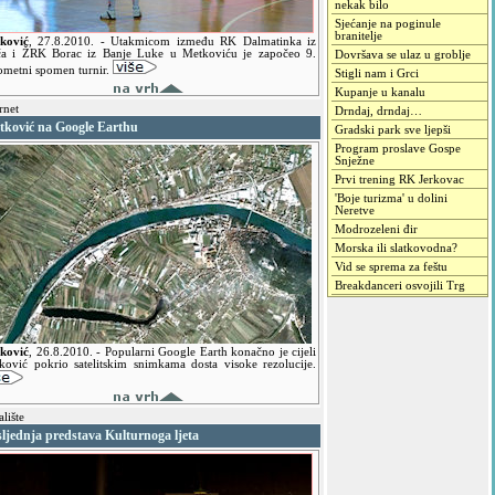
nekak bilo
Sjećanje na poginule
branitelje
ković
,
27.8.2010.
- Utakmicom između RK Dalmatinka iz
ča i ŽRK Borac iz Banje Luke u Metkoviću je započeo 9.
Dovršava se ulaz u groblje
ometni spomen turnir.
Stigli nam i Grci
Kupanje u kanalu
rnet
Drndaj, drndaj…
tković na Google Earthu
Gradski park sve ljepši
Program proslave Gospe
Snježne
Prvi trening RK Jerkovac
'Boje turizma' u dolini
Neretve
Modrozeleni đir
Morska ili slatkovodna?
Vid se sprema za feštu
Breakdanceri osvojili Trg
ković
,
26.8.2010.
- Popularni Google Earth konačno je cijeli
ković pokrio satelitskim snimkama dosta visoke rezolucije.
lište
ljednja predstava Kulturnoga ljeta