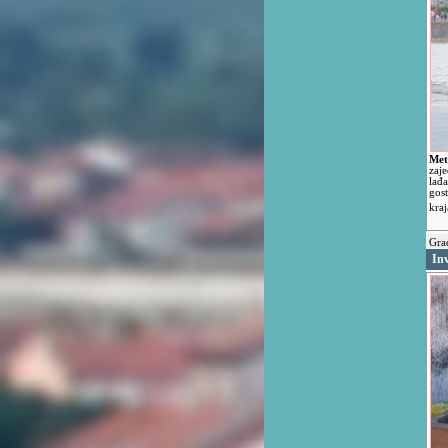
Met
zaj
lađ
gos
kra
Grad
Inv