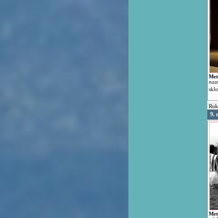
Met
nazo
skl
Ruk
9.
Met