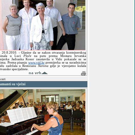
,
20.8.2010.
- Glasine da se nakon otvaranja kontejnerskog
minala u Luci
Ploče
na putu prema Mostaru hrvatska
mijerka Jadranka Kosor zaustavila u Vidu pokazale su se
nima. Prema pisanju
www.vid.hr
premijerka se sa suradnicima
idu zadržala u Restoranu
Narona
gdje je vjerojatno kušala
tvanske specijalitete.
cert
amanti su vječni