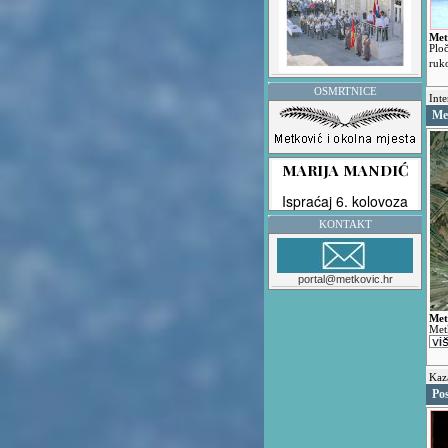
Met
Plo
ruk
OSMRTNICE
Inte
Me
KONTAKT
portal@metkovic.hr
Met
Met
Kaza
Pos