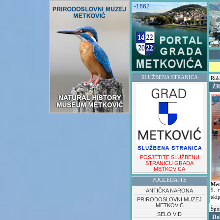
-1662
SLUŽBENA STRANICA
Ruk
ŽR
POSJETITE SLUŽBENU
STRANICU GRADA
METKOVIĆA
POGLEDAJTE
Met
9. 
ANTIČKA NARONA
eki
PRIRODOSLOVNI MUZEJ
METKOVIĆ
Špo
SELO VID
Do