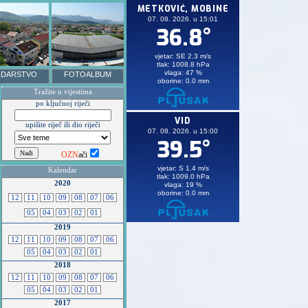
DARSTVO
FOTOALBUM
Tražite u vijestima
po ključnoj riječi
upišite riječ ili dio riječi
OZN
ači
Kalendar
2020
12
11
10
09
08
07
06
05
04
03
02
01
2019
12
11
10
09
08
07
06
05
04
03
02
01
2018
12
11
10
09
08
07
06
05
04
03
02
01
2017