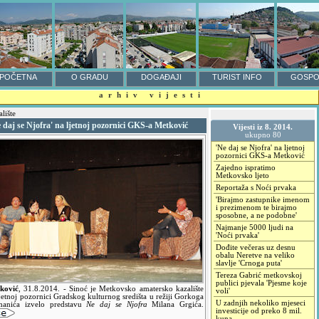
POČETNA
O GRADU
DOGAĐAJI
TURIST INFO
GOSPO
arhiv vijesti
lište
 daj se Njofra' na ljetnoj pozornici GKS-a Metković
Vijesti iz 8. 2014.
ukupno 80
'Ne daj se Njofra' na ljetnoj
pozornici GKS-a Metković
Zajedno ispratimo
Metkovsko ljeto
Reportaža s Noći prvaka
'Birajmo zastupnike imenom
i prezimenom te birajmo
sposobne, a ne podobne'
Najmanje 5000 ljudi na
'Noći prvaka'
Dođite večeras uz desnu
obalu Neretve na veliko
slavlje 'Crnoga puta'
Tereza Gabrić metkovskoj
publici pjevala 'Pjesme koje
ković
,
31.8.2014.
- Sinoć je Metkovsko amatersko kazalište
voli'
jetnoj pozornici Gradskog kulturnog središta u režiji Gorkoga
U zadnjih nekoliko mjeseci
anića izvelo predstavu
Ne daj se Njofra
Milana Grgića.
investicije od preko 8 mil.
kuna