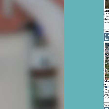
Met
zag
Gra
dvo
naz
Inve
U z
ku
Met
odv
ugo
za 
stu
pro
vrij
In 