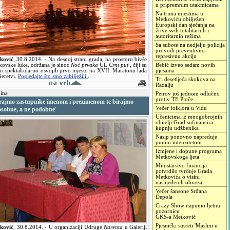
u pripremnim utakmicama
Na trima mjestima u
Metkoviću obilježen
Europski dan sjećanja na
žrtve svih totalitarnih i
autoritarnih režima
Sa subote na nedjelju policija
provodi preventivno-
represivnu akciju
ković
,
30.8.2014.
- Na desnoj strani grada, na prostoru bivše
kovske luke, održana je sinoć
Noć prvaka
UL
Crni put
, čiji su
Bebić izveo sedam novih
ari spektakularno osvojili prvo mjesto na XVII. Maratonu lađa
pjesama
Neretvi.
Pogledajte što smo zabilježili
.
Tri desetljeća skokova na
Radalju
ina
Petrov još jednom odlučno
protiv TE Ploče
irajmo zastupnike imenom i prezimenom te birajmo
Večer folklora u Vidu
osobne, a ne podobne'
Učenicima iz mnogobrojnih
obitelji Grad sufinancira
kupnju udžbenika
Nasip ponovno napreduje
punim intenzitetom
Izmjene i dopune programa
Metkovskoga ljeta
Ministarstvo financija
potvrdilo tvrdnje Grada
Metkovića o visini
naslijeđenih obveza
Večer šansone Srđana
Depola
Crazy Show napunio ljetnu
pozornicu
GKS-a Metković
Pjesnički susreti 'Maslini u
ković
,
30.8.2014.
- U organizaciji Udruge
Narenta
u Galeriji