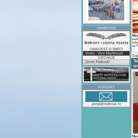
OSMRTNICE
Met
met
lađ
na 
OBAVIJEST O SMRTI
Vinko - Vice Martinović
Trib
SJEĆANJE
'B
Zoran Petković
sp
KONTAKT
portal@metkovic.hr
Met