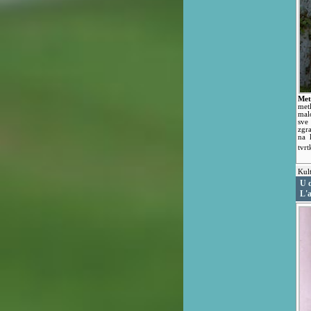
Met
met
mal
sve 
zgr
na 
tvr
Kult
U 
L'a