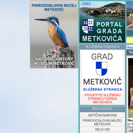
-1663
SLUŽBENA STRANICA
Kaza
'Ne
POSJETITE SLUŽBENU
STRANICU GRADA
METKOVIĆA
POGLEDAJTE
ANTIČKA NARONA
PRIRODOSLOVNI MUZEJ
Met
na l
METKOVIĆ
Dum
SELO VID