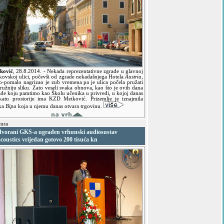
ković
,
28.8.2014.
- Nekada reprezentativne zgrade u glavnoj
kovskoj ulici, počevši od zgrade nekadašnjega Hotela
Austria
,
o-pomalo nagrizao je zub vremena pa je ulica počela pružati
ružniju sliku. Zato veseli svaka obnova, kao što je ovih dana
ade koju pamtimo kao Školu učenika u privredi, u kojoj danas
katu prostorije ima KZD Metković. Prizemlje je iznajmila
tka
Bipa
koja u njemu danas otvara trgovinu.
ura
dvorani GKS-a ugrađen vrhunski audiosustav
coustics vrijedan gotovo 200 tisuća kn