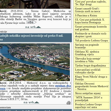
'Crni put' povukao najbrže,
'Sv. Ilija' drugi
Gusari zauzeli Grad i
ković
,
29.8.2014.
- Tereza Gabrić, Metkovka sa
Grmoju uzeli za taoca
rebačkom adresom, kako ju je sinoć najavio ravnatelj
S Paucima u Kninu
dskoga kulturnog središta Milan Kapović, održala je u
rištu obitelji Barbir na Verajinu guvnu svoj koncert koji je
UL Crni put pobjednik X.
kupa kneza Domagoja
vala
Pjesme koje volim
.
Gusari preuzimaju kontrolu
nad gradom
sticije
Predstavile se domaće rock-
adnjih nekoliko mjeseci investicije od preko 8 mil.
skupine i gosti
na
Vid proslavio Ledenu Gospu
Sjećanje na poginule
branitelje
Održana XI. sjednica
Gradskog vijeća
'Djevojka koja nestaje'
izvedena u Vidu
Tjedan bogat događanjima
Letovaničani uveličali
vidonjsko slavlje
Klapa 'Sveti Nikola' druga u
Posušju
ković
,
28.8.2014.
- Metković d.o.o. za vodoopskrbu i
Održan Otvoreni
odnju otpadnih voda je u zadnjih mjesec dana
potpisao dva
gospodarski forum Metković
vora
i to
Izrada studijsko-projektne dokumentacije potrebne
– Neretva
prijavu projekata sufinanciranih iz EU fondova i Izrada
Skroz netipičan srpanj
dijske i tehničke dokumentacije „biljnog uređaja“ za
čišćavanje otpadnih voda naselja Prud
čija je ukupna
' MTK Summer 2014' u
ednost 5.819.177, 50 kn.
ponedjeljak
Proslava Ledene Gospe
započinje već sutra
memoriam