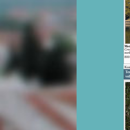
Met
Crn
met
800 
Kon
Ter
vol