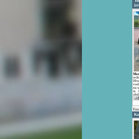
'Hr
žrt
Met
svi
Hrv
vods
na 
iz 
obil
Foto
Kao