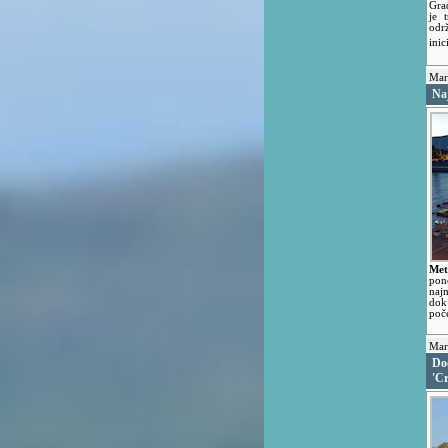
Gra
je 
odr
inic
Mara
Na
Met
pon
najm
dok
poč
Mara
Dođ
'C