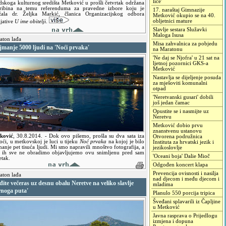
lice'
dskoga kulturnog središta Metković u prošli četvrtak održana
tribina na temu referenduma za pravedne izbore koju je
17. naraštaj Gimnazije
žala dr. Željka Markić, članica Organizacijskog odbora
Metković okupio se na 40.
obljetnici mature
ijative
U ime obitelji
.
Slavlje sestara Služavki
Maloga Isusa
ton lađa
Misa zahvalnica za pobjedu
jmanje 5000 ljudi na 'Noći prvaka'
na Maratonu
'Ne daj se Njofra' u 21 sat na
ljetnoj pozornici GKS-a
Metković
Nastavlja se dijeljenje posuda
za mješoviti komunalni
otpad
'Neretvanski gusari' dobili
još jedan čamac
Opustite se i nasmijte uz
Neretvu
Metković dobio prvu
znanstvenu ustanovu
ković
,
30.8.2014.
- Dok ovo pišemo, prošla su dva sata iza
Otvorena podružnica
oći, u metkovskoj je luci u tijeku
Noć prvaka
na kojoj je bilo
Instituta za hrvatski jezik i
anje pet tisuća ljudi. Mi smo napravili mnoštvo fotografija, a
jezikoslovlje
 ih sve ne obradimo objavljujemo ovu snimljenu pred sam
'Oceani boja' Dalie Mioč
etak.
Odgođen koncert klapa
Prevencija ovisnosti i nasilja
ton lađa
nad djecom i među djecom i
ite večeras uz desnu obalu Neretve na veliko slavlje
mladima
rnoga puta'
Planulo 550 porcija tripica
Šveđani splavarili iz Čapljine
u Metković
Javna rasprava o Prijedlogu
izmjena i dopuna