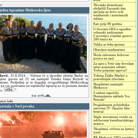
iv
'Hrvatski domobrani'
obilježili Europski dan
jedno ispratimo Metkovsko ljeto
sjećanja na žrtve svih
totalitarnih i autoritarnih
režima
Kao prije 80 godina
U dvorani GKS-a ugrađen
vrhunski audiosustav
L'acoustics vrijedan gotovo
200 tisuća kn
Velika se fešta sprema
Obavijest maslinarima
Škola rukometa Jerkovac
poziva na upis
Za upis u Vrtić nije dovoljan
samo popunjen zahtjev.
Treba potpisati ugovor!
ković
,
31.8.2014.
- Večeras će u dvorištu obitelji Barbir na
Tribina Željke Markić o
ajinu guvnu od 21 sat nastupiti Ženska klapa
Kurjože
iz
pravednijim izborima
strane. Posljednji je to događaj ovogodišnjega Metkovskog
Skupštinari nasmijali
a pa vas pozivamo na zajednički ispraćaj uz tu poznatu žensku
Metkovce
pu.
S radom započela
Humanitarna zaklada 'Iva
Petrušić'
ton lađa
Proglašenjem pobjednika
portaža s Noći prvaka
zatvoren IV. Opuzen film
festival
Stiglo suvremeno vozilo za
održavanje kanalizacijskoga
sustava
'Skupština' večeras na ljetnoj
sceni
RK Metković 1963 uspješan