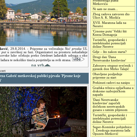
Prostornoga plana
Metkovića
Ni sam ne znam...
Zbog radova zatvoren dio
Ulice A. K. Miošića
XVII. Maratona lađa na
Neretvi
'Crnome putu' Veliki štit
Kneza Domagoja
Turistički, gospodarski i
intelektualni potencijali
doline Neretve
ković
,
29.8.2014.
- Pripreme za večerašnju
Noć prvaka
UL
Gdje – što nakon starta?
i put
u završnoj su fazi. Organizatori na prostoru nekadašnje
kovske luke očekuju preko četrdeset lađarskih udruga s oko
Drugi dan 'Dana
lađara te nekoliko tisuća posjetitelja sa svih strana.
Neretvanske kneževine'
Zaboravu otrgnut svećenik i
pjesnik don Mirko Talajić
cert
Obavljene posljednje
eza Gabrić metkovskoj publici pjevala 'Pjesme koje
pripreme za start
i'
Prekinuti radovi na nasipu
Gradska tržnica opljačkana u
drskome razbojničkom
napadu
'Dani Neretvanske
kneževine' započeli
dočekom neretvanskih
gusara s ratnim plijenom
Turistički, gospodarski i
intelektualni potencijali
doline Neretve
Super-Kominke pobjednice
I. Ženskoga maratona lađa
Opuzen-Metković