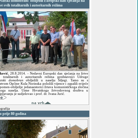
vatski domobrani' obilježili Europski dan sjećanja na
ve svih totalitarnih i autoritarnih režima
ković
,
28.8.2014.
- Nedavni Europski dan sjećanja na žrtve
h totalitarnih i autoritarnih režima predstavnici Udruge
atski domobran
obilježili u naselju Šiljegi. Tamo su s
tvom Općine Kula Norinska položili vijence i zapalili svijeće
spomen-obilježje jedanaestorici žrtava komunističkoga zločina
toga naselja. Uime Hrvatskoga žrtvoslovnog društva u
ježavanju je sudjelovao i prof. dr. Ivana Jurić.
grafija
 prije 80 godina