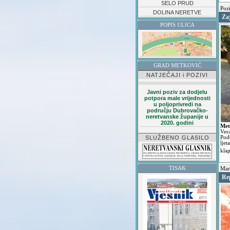
SELO PRUD
Poz
DOLINA NERETVE
Za
POPIS ULICA
GRAD METKOVIĆ
NATJEČAJI i POZIVI
Javni poziv za dodjelu
potpora male vrijednosti
u poljoprivredi na
području Dubrovačko-
neretvanske županije u
2020. godini
Met
Ver
SLUŽBENO GLASILO
Pod
ljet
kla
TISAK
Mara
Re