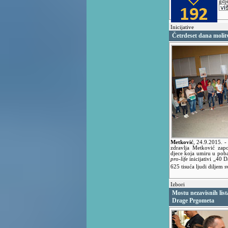
gdj
Inicijative
Četrdeset dana molitv
Metković
,
24.9.2015.
-
zdravlja Metković zapo
djece koja umiru u pobač
pro-life
inicijativi „40 
625 tisuća ljudi diljem s
Izbori
Mostu nezavisnih lista
Drage Prgometa