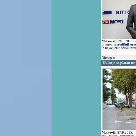
Metković
,
28.9.2015.
otvoren je
središnji ur
je najavljen početak pre
Obavijest
Uklanja se platan uz
Metković
,
27.9.2015.
-
sati ujutro vatrogasc