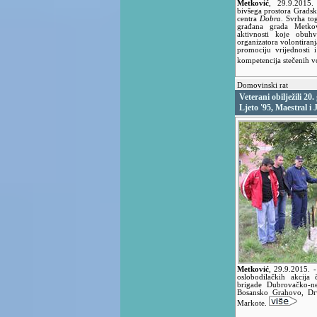
Metković
,
29.9.2015
bivšega prostora Gradsk
centra
Dobra
. Svrha tog
građana grada Metkov
aktivnosti koje obuhv
organizatora volontiranj
promociju vrijednosti 
kompetencija stečenih v
Domovinski rat
Veterani obilježili 20
Ljeto '95, Maestral i 
Metković
,
29.9.2015.
-
oslobodilačkih akcija
brigade Dubrovačko-ne
Bosansko Grahovo, Drv
Markote.