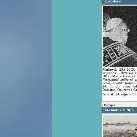
jezikoslovac
Metković
,
23.9.2015.
vrijednosti, Hrvatska 
DHK, Matica hrvatska 
Neretvanski književni, 
Šetka, hrvatski franjeva
24. do 26. rujna od
Desnama, Opuzenu i Čap
četvrtak, 24. rujna u 1
Obavijest
Ono malo više 2015.