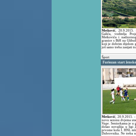
Metković
,
20.9.2015.
Galića, voditelja Pr
Metkovića i nadzorno
granice s BiH na Glibu
koji je dobrim dijelom
još samo treba zasijati tr
Šport
Furiozan start žens
Metković
,
20.9.2015.
-
novu sezonu dvjema uta
Vage
. Seniorkama je u 
došao novajlija u ligi
prvome kolu I. HNL mla
Dubrovnika. Ne treba n