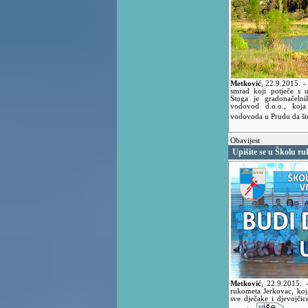
Metković
,
22.9.2015.
-
smrad koji potječe s u
Stoga je gradonačeln
vodovod d.o.o., koja 
vodovoda u Prudu da što 
Obavijest
Upišite se u Školu r
Metković
,
22.9.2015.
rukometa Jerkovac, koj
sve dječake i djevojči