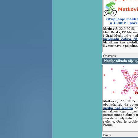
Metković
,
22.9.2015.
-
klub Relaks, PP Metkov
i Grad Metković u nedj
biciklijadu
Žabica 20
biciklizam kao ekološk
životne navike pojedinca 
Obavijest
Nasilje nikada nije rj
Metković
,
22.9.2015.
obavještavaju da po
nasilja nad ženama
So
na važnost toga problema
postoje mnoge obitelji u
smo da obitelj treba biti
rješenje. Ono je probl
Forumu.
Poziv