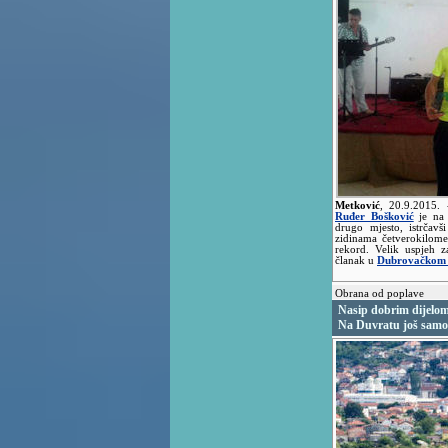
Metković
,
20.9.2015.
Ruđer Bošković
je na 
drugo mjesto, istrčav
zidinama četverokilomet
rekord. Velik uspjeh 
članak u
Dubrovačkom 
Obrana od poplave
Nasip dobrim dijelo
Na Duvratu još samo 