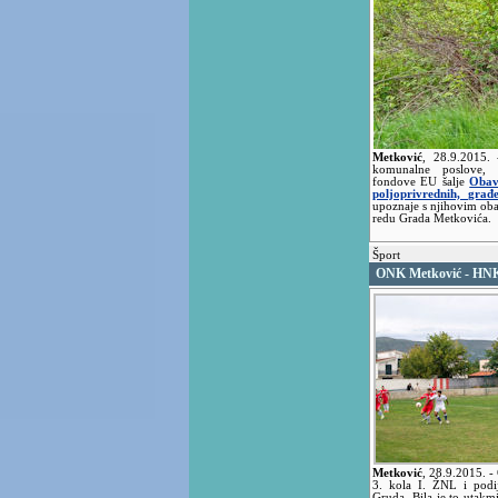
Metković
,
28.9.2015.
komunalne poslove, p
fondove EU šalje
Obavi
poljoprivrednih, građ
upoznaje s njihovim o
redu Grada Metkovića.
Šport
ONK Metković - HNK 
Metković
,
28.9.2015.
-
3. kola I. ŽNL i podi
Gruda. Bila je to utakm