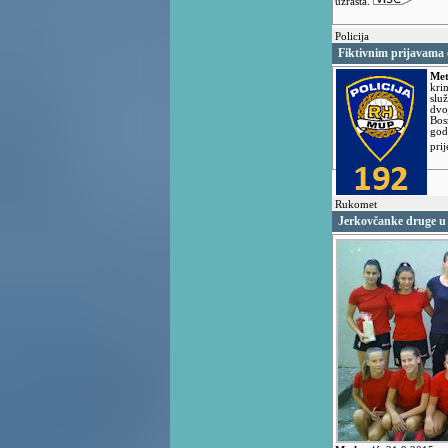
uzrasta.
Policija
Fiktivnim prijavama
Met
kri
slu
dvo
Bos
god
pri
Rukomet
Jerkovčanke druge u