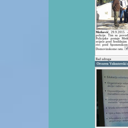
Metković
,
29.9.2015.
policije. Tim su povod
Policijske postaje Met
svijeće pred Središnjim
rivi pred Spomenikom
Domovinskome ratu.
Rad udruga
Otvoren Volonterski 