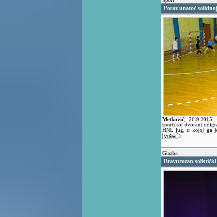
Šport
Poraz unatoč solidnoj
Metković
,
26.9.2015.
sportskoj dvorani odig
HNL jug, u kojoj ga j
Glazba
Bravurozan solistički