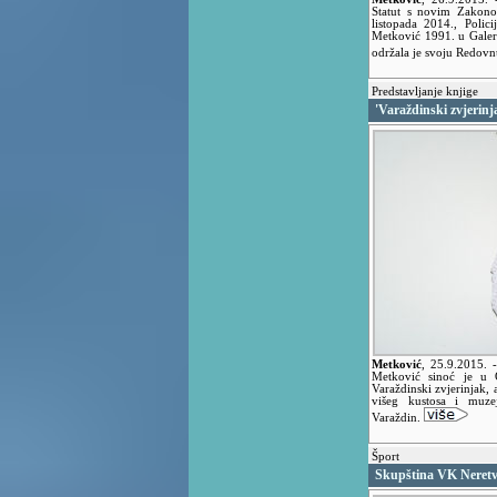
Statut s novim Zakono
listopada 2014., Polici
Metković 1991. u Galer
održala je svoju Redovn
Predstavljanje knjige
'Varaždinski zvjerin
Metković
,
25.9.2015.
Metković sinoć je u G
Varaždinski zvjerinjak
višeg kustosa i muze
Varaždin.
Šport
Skupština VK Neretv