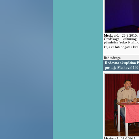
Metković
,
26.9.201
Gradskoga kulturnog 
pijanistica Yoko Nishii
koja će biti bogata i kva
Rad udruga
Redovna skupština Pol
postaje Metković 199
Metković
,
26.9.2015.