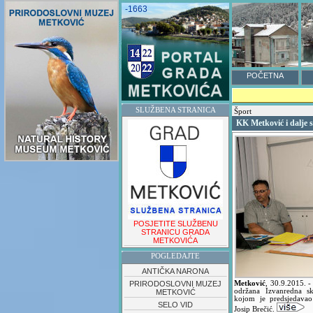
-1663
POČETNA
SLUŽBENA STRANICA
Šport
KK Metković i dalje s
POSJETITE SLUŽBENU
STRANICU GRADA
METKOVIĆA
POGLEDAJTE
ANTIČKA NARONA
PRIRODOSLOVNI MUZEJ
Metković
,
30.9.2015.
-
održana Izvanredna s
METKOVIĆ
kojom je predsjedava
SELO VID
Josip Brečić.