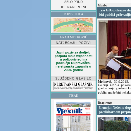
SELO PRUD
Glazba
DOLINA NERETVE
Trio GIG pokazao da 
POPIS ULICA
biti publici prihvatlji
GRAD METKOVIĆ
NATJEČAJI i POZIVI
Javni poziv za dodjelu
potpora male vrijednosti
u poljoprivredi na
području Dubrovačko-
neretvanske županije u
2020. godini
SLUŽBENO GLASILO
Metković
,
30.9.2015.
Galeriji GKS-a pokaz
glazba, koju glazbeni kr
publici može biti itekako
TISAK
Reagiranje
Grmoja: Nećemo dopus
predizbornom prepu