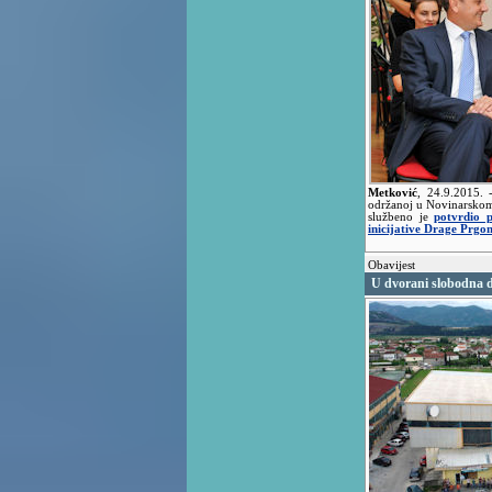
Metković
,
24.9.2015.
održanoj u Novinarskom
službeno je
potvrdio 
inicijative Drage Prgo
Obavijest
U dvorani slobodna 