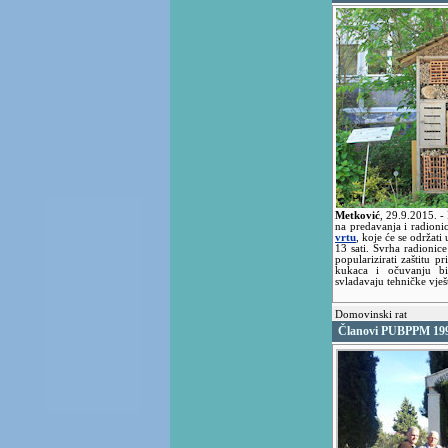
Metković
,
29.9.2015.
-
na predavanja i radion
vrtu
, koje će se održati
13 sati. Svrha radionice
popularizirati zaštitu p
kukaca i očuvanju bio
svladavaju tehničke vješ
Domovinski rat
Članovi PUBPPM 1991 