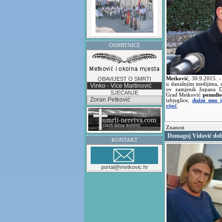
OSMRTNICE
OBAVIJEST O SMRTI
Metković
,
30.9.2015.
-
u današnjim medijima, 
Vinko - Vice Martinović
ov zamjenik župana Du
SJEĆANJE
Grad Metković
ponudio
Zoran Petković
izbjeglice,
dužni smo j
riječ
.
Znanost
Domagoj Vidović dob
KONTAKT
portal@metkovic.hr