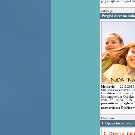
pogledajte na FB profil
Zdravlje
Pregled djece na slab
Metković
,
22.9.20
Ministarstva zdravlja R
i strabizam, Klinke za 
Strossmayera u Osijeku,
dana 27. rujna 2015. 
preventivne preglede
prostorijama Dječjeg 
Obavijest
I. Dječja biciklijada 