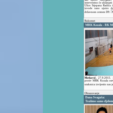
interventno će uklanjati
Ulice Stjepana Radića i
izvode rano ujutro da
državnom cestom D9.
Rukomet
MRK Kozala - RK Met
Metković
,
27.9.2015.
protiv MRK Kozala ostv
utakmica izvijestio nas 
Obrazovanje
Dana Svaguša:
Tražimo samo djelomi