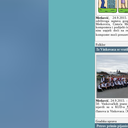
Metković
,
24.9.201
održivoga sustava go
Metkovića, Čistoća M
kompostera i podijelit ć
nisu uspjeli doći na r
komposter moći preuzeti
Folklor
Iz Vinkovaca se vratili
Metković
,
24.9.2015.
-
50. Vinkovačkih jeseni 
izjavili su u KUD-u M
članova iz Vinkovaca.
Gradska uprava
Petrov primio pijanis