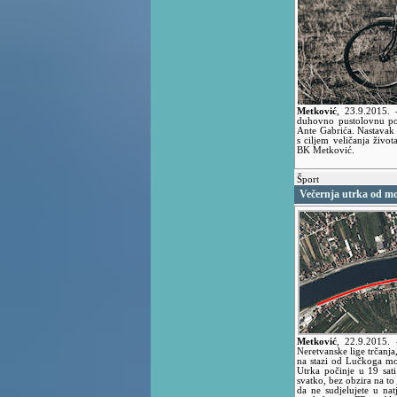
Metković
,
23.9.2015.
duhovno pustolovnu p
Ante Gabrića. Nastavak j
s ciljem veličanja život
BK Metković.
Šport
Večernja utrka od mos
Metković
,
22.9.2015.
Neretvanske lige trčanja,
na stazi od Lučkoga mos
Utrka počinje u 19 sati
svatko, bez obzira na to 
da ne sudjelujete u nat