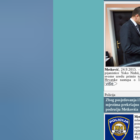
Metković
,
24.9.2015.
-
pijanistice Yoko Nishi
svome uredu primio tu
Hrvatske nastupa o 13
Policija
Zbog posjedovanja i
mjestima prekršajno 
području Metkovića
Met
mla
pon
upr
ruj
ak
Akc