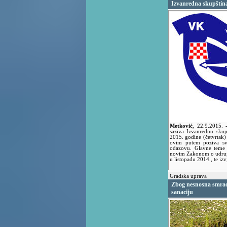
Izvanredna skupštin
Metković
,
22.9.2015.
saziva Izvanrednu skup
2015. godine (četvrtak)
ovim putem poziva sve
odazovu. Glavne teme S
novim Zakonom o udruga
u listopadu 2014., te iz
Gradska uprava
Zbog nesnosna smrad
sanaciju