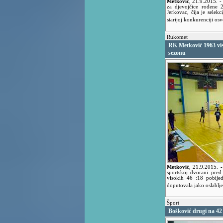
Metković
,
21.9.2015.
-
za djevojčice rođene 
Jerkovac, čija je selekc
starijoj konkurenciji os
Rukomet
RK Metković 1963 vi
sezonu
Metković
,
21.9.2015.
-
sportskoj dvorani pre
visokih 46 :18 pobije
doputovala jako oslablj
Šport
Bošković drugi na 42