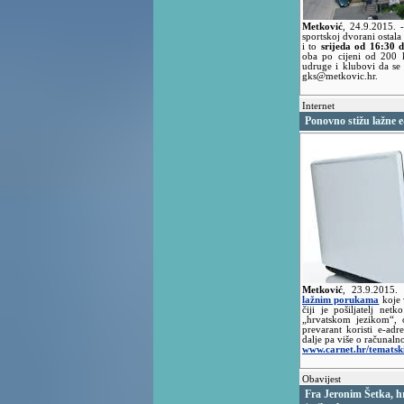
Metković
,
24.9.2015.
sportskoj dvorani ostala
i to
srijeda od 16:30 
oba po cijeni od 200 k
udruge i klubovi da se
gks@metkovic.hr.
Internet
Ponovno stižu lažne 
Metković
,
23.9.2015.
lažnim porukama
koje 
čiji je pošiljatelj ne
„hrvatskom jezikom“, 
prevarant koristi e-adr
dalje pa više o računalno
www.carnet.hr/tematski
Obavijest
Fra Jeronim Šetka, hr