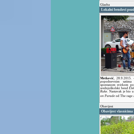
Glazba
Lokalni bendovi pozdr
Metković
,
28.9.2015.
popodnevnim satima 
spontanom svirkom poz
srednjoškolski bend
Ele
Ruke
. Nastavak je bio u
on Parade
od The rage 
Obavijest
Obavijest vlasnicima 