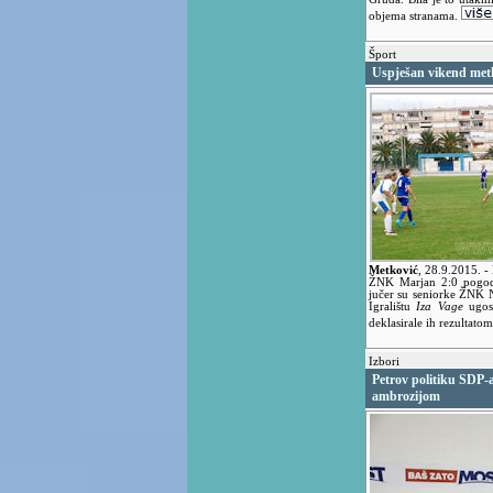
objema stranama.
Šport
Uspješan vikend met
Metković
,
28.9.2015.
-
ŽNK Marjan 2:0 pogodc
jučer su seniorke ŽNK 
Igralištu
Iza Vage
ugos
deklasirale ih rezultatom
Izbori
Petrov politiku SDP-
ambrozijom