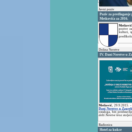
Javni poziv
Poziv za predlaganje
Metkovića za 2016.
Metković
pozive z
kulturi, 
predškol
Dolina Neretve
IV. Dani Neretve u Z
Metković
,
29.9.2015.
-
Dani Neretve u Zagre
ostaloga, biti predstav
delti Neretve kroz stoljeć
Radionica
Hotel za kukce