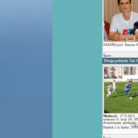
NSZSŠH prof. Danom 
Šport
Druga pobjeda 'Iza V
Metković
,
27.9.2015.
utakmici 6. kola III. 
dvjestotinjak gledatel
Hajduk 2 iz Splita.