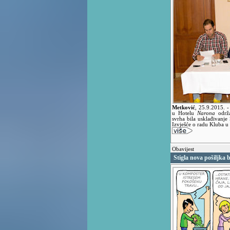
Metković
,
25.9.2015.
-
u Hotelu
Narona
održa
svrha bila usklađivanj
Izvješće o radu Kluba u
Obavijest
Stigla nova pošiljka