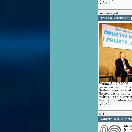
Gradske vijesti
Društvo Neretvana i p
Metković
,
17.2.2006.
-
tjedan osnovano Društv
Društva je poticanje o
Neretve i onih koji su 
tradicije i njen suvreme
Kaleb sa više informacij
Folklor
Koncert KUD-a Metk
Metk
ljubi