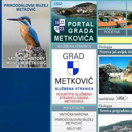
-1662
POČETNA
SLUŽBENA STRANICA
Ekologija
Neretva još uvijek čis
POSJETITE SLUŽBENU
STRANICU GRADA
onečišćenje.
METKOVIĆA
Ekologija
POGLEDAJTE
Neretva pregrađena 
ANTIČKA NARONA
PRIRODOSLOVNI MUZEJ
METKOVIĆ
SELO VID