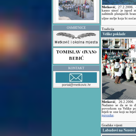
Metković
,
27.2.2006.
kasno sinoć je ispod m
zaštitnih plutajućih bran
uljne mrlje koja bi noć
OSMRTNICE
Tradicija
Velike poklade
KONTAKT
portal@metkovic.hr
Metković
,
26.2.2006
Nadamo se da se to d
povorkom na Velike pok
htjeli te one koji su htj
povorke
.
Gradske vijesti
Labudovi na Neretvi