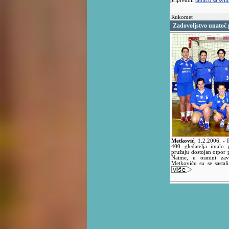
pripremili
tablicu sa sv
Rukomet
Zadovoljstvo unatoč
Metković
,
1.2.2006.
- 
400 gledatelja imalo
pružaju dostojan otpor p
Naime, u osmini za
Metkoviću su se sasta