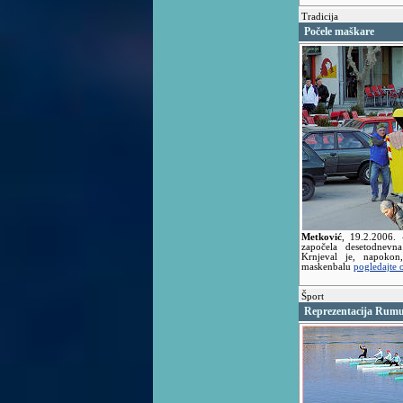
Tradicija
Počele maškare
Metković
,
19.2.2006.
započela desetodnevn
Krnjeval je, napoko
maskenbalu
pogledajte 
Šport
Reprezentacija Rumu