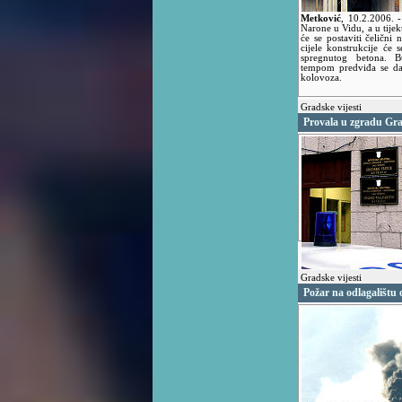
Metković
,
10.2.2006.
Narone u Vidu, a u tijek
će se postaviti čeličn
cijele konstrukcije će 
spregnutog betona. B
tempom predviđa se da
kolovoza.
Gradske vijesti
Provala u zgradu Gr
Gradske vijesti
Požar na odlagalištu