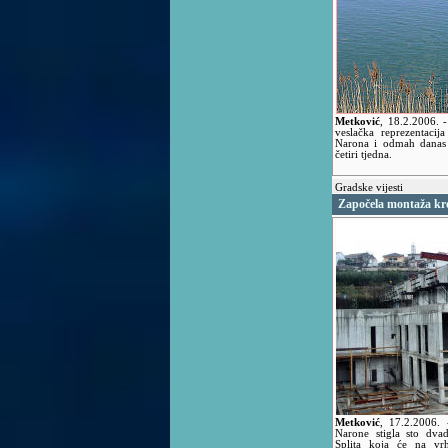
Metković
,
18.2.2006.
veslačka reprezentaci
Narona i odmah danas z
četiri tjedna.
Gradske vijesti
Započela montaža kr
Metković
,
17.2.2006.
Narone stigla sto dvad
Splita koja će na vr