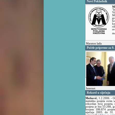
Novi Pokladnik
M
"ž
Vi
Me
gr
br
ko
ri
sv
ma
Maraton lađa
Počele pripreme za 9
Internet
Rekord u siječnju
Metković
,
1.2.2006.
- O
statistika posjeta ovim 
rekordan broj posjeta
posjeta je bio 53.268, g
brojem 186.874 posjet
siječnja 2003. do 31.