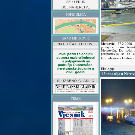
SELO PRUD
DOLINA NERETVE
POPIS ULICA
GRAD METKOVIĆ
NATJEČAJI i POZIVI
Metković
,
27.2.2006.
plutajuća brana tris
Metkoviću. Do sada ni
Javni poziv za dodjelu
pretpostavlja se da u
potpora male vrijednosti
hidroelektrane Grabovi
u poljoprivredi na
području Dubrovačko-
neretvanske županije u
Ekologija
2020. godini
18 tona ulja u Neretv
SLUŽBENO GLASILO
TISAK