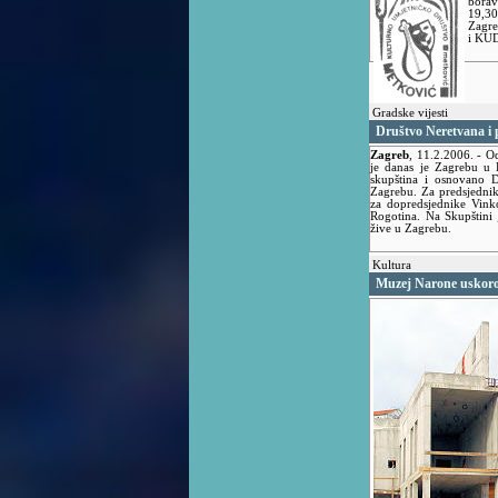
borav
19,30
Zagre
i KUD
Gradske vijesti
Društvo Neretvana i p
Zagreb
,
11.2.2006.
- O
je danas je Zagrebu u 
skupština i osnovano D
Zagrebu. Za predsjednik
za dopredsjednike Vin
Rogotina. Na Skupštini
žive u Zagrebu.
Kultura
Muzej Narone uskor