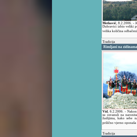
Metković
,
8.2.2006.
- 
Dubravici izbio veliki p
velika količina odbače
Tradicija
Rimljani na zidinam
Vid
,
6.2.2006.
- Nakon 
su osvanuli na naronit
žudijima, kako sebe n
prilično vjerno oponaša
Tradicija