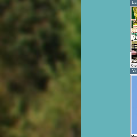
Lu
Grad
Vat
Met