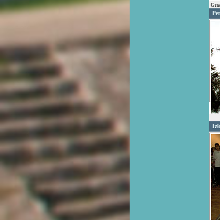
Grad
Pet
Izl