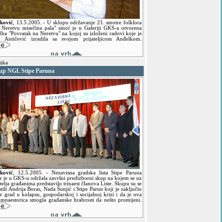
ković
,
13.5.2005.
- U sklopu održavanje 21. smotre folklora
 Neretvu misečina pala" sinoć je u Galeriji GKS-a otvorena
žba "Povratak na Neretvu" na kojoj su izloženi radovi koje je
i Antičević izradila sa svojom prijateljicom Anđelkom.
tika
up NGL Stipe Paruna
ković
,
12.5.2005.
- Nezavisna gradska lista Stipe Paruna
er je u GKS-u održala završni predizborni skup na kojem se uz
telja građanima predstavilo trinaest članova Liste. Skupu su se
tili Andrija Boras, Nada Šunjić i Stipe Parun koji je zaključio
e grad u kolapsu, gospodarskoj i socijalnoj krizi i da je ova
amnaestorica smogla građanske hrabrosti da nešto promijeni.