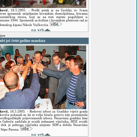
ković
,
16.5.2005.
- Prošli petak je na Groblju sv. Ivana
riven spomenik strijeljanim hrvatskim domoljubima, žrtvama
unističkog terora, koji su na tom mjestu pogubljeni u
denome 1944. Spomenik sa križem i hrvatskim pleterom rad je
demskog kipara Nikole Vučkovića.
jest
bi još četiri godine mandata
ković
,
16.5.2005.
- Redovni izbori za Gradsko vijeće grada
kovića pokazali su da se volja birača gotovo nije promijenila
prošlogodišnjih prijevremenih izbora. Nezavisna gradska lista
pe Gabrića zadržala je svojih jedanaest vijećnika, HDZ svojih
, dok je jednoga vijećnika umjesto SDP-a dobila Nezavisna
a Stipe Paruna.