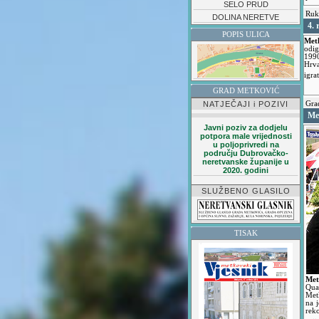
SELO PRUD
Ruk
DOLINA NERETVE
4.
POPIS ULICA
Met
odig
1990
Hrva
igra
GRAD METKOVIĆ
NATJEČAJI i POZIVI
Grad
Me
Javni poziv za dodjelu
potpora male vrijednosti
u poljoprivredi na
području Dubrovačko-
neretvanske županije u
2020. godini
SLUŽBENO GLASILO
TISAK
Met
Qua
Met
na 
rek