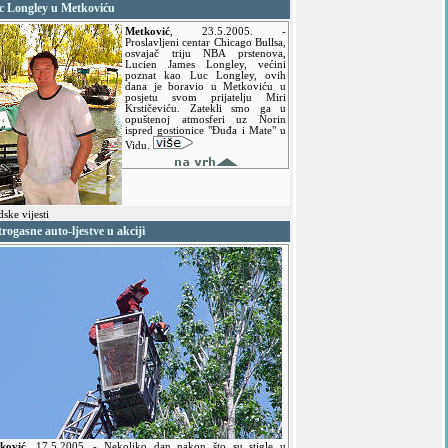
c Longley u Metkoviću
Metković
,
23.5.2005.
-
Proslavljeni centar Chicago Bullsa,
osvajač triju NBA prstenova,
Lucien James Longley, većini
poznat kao Luc Longley, ovih
dana je boravio u Metkoviću u
posjetu svom prijatelju Miri
Krstičeviću. Zatekli smo ga u
opuštenoj atmosferi uz Norin
ispred gostionice "Đuđa i Mate" u
Vidu.
ske vijesti
rogasne auto-ljestve u akciji
ković
,
17.5.2005.
- Nekoliko dan nakon što su stigle u