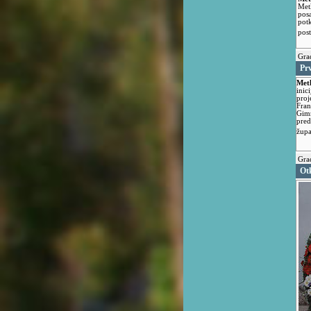
Met
pos
pot
pos
Grad
Pr
Met
inic
proj
Fran
Gimn
pre
župa
Grad
Ot