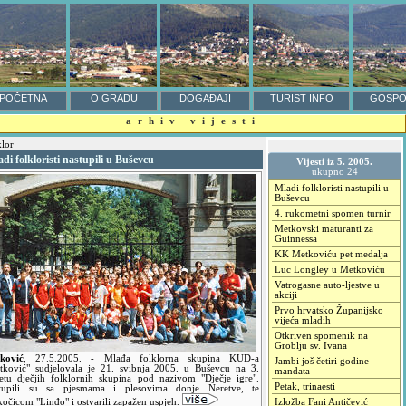
POČETNA
O GRADU
DOGAĐAJI
TURIST INFO
GOSPO
arhiv vijesti
lor
di folkloristi nastupili u Buševcu
Vijesti iz 5. 2005.
ukupno 24
Mladi folkloristi nastupili u
Buševcu
4. rukometni spomen turnir
Metkovski maturanti za
Guinnessa
KK Metkoviću pet medalja
Luc Longley u Metkoviću
Vatrogasne auto-ljestve u
akciji
Prvo hrvatsko Županijsko
vijeća mladih
Otkriven spomenik na
Groblju sv. Ivana
ković
,
27.5.2005.
- Mlađa folklorna skupina KUD-a
Jambi još četiri godine
tković" sudjelovala je 21. svibnja 2005. u Buševcu na 3.
mandata
retu dječjih folklornih skupina pod nazivom "Dječje igre".
Petak, trinaesti
tupili su sa pjesmama i plesovima donje Neretve, te
kočicom "Linđo" i ostvarili zapažen uspjeh.
Izložba Fani Antičević