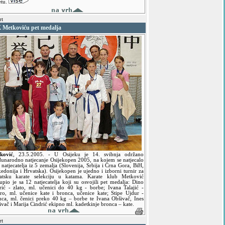
etu.
rt
 Metkoviću pet medalja
ković
,
23.5.2005.
- U Osijeku je 14. svibnja održano
unarodno natjecanje Osijekopen 2005, na kojem se natjecalo
natjecatelja iz 5 zemalja (Slovenija, Srbija i Crna Gora, BiH,
edonija i Hrvatska). Osijekopen je ujedno i izborni turnir za
atsku karate selekciju u katama. Karate klub Metković
upio je sa 12 natjecatelja koji su osvojili pet medalja: Dino
rić - zlato, ml. učenici do 40 kg - borbe; Ivana Talajić -
bro, ml. učenice kate i bronca, učenice kate; Stipe Ujdur -
nca, ml. čenici preko 40 kg – borbe te Ivana Obšivač, Ines
vač i Marija Cindrić ekipno ml. kadetkinje bronca – kate.
rt