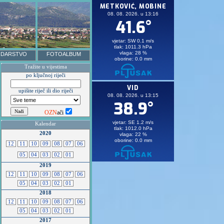
DARSTVO
FOTOALBUM
Tražite u vijestima
po ključnoj riječi
upišite riječ ili dio riječi
OZN
ači
Kalendar
2020
12
11
10
09
08
07
06
05
04
03
02
01
2019
12
11
10
09
08
07
06
05
04
03
02
01
2018
12
11
10
09
08
07
06
05
04
03
02
01
2017