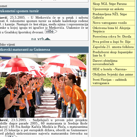
Skup NGL Stipe Paruna
omet
Upozorenje uz anketu
 rukometni spomen turnir
Predstavljena NŽL Stipe
ković
,
25.5.2005.
- U Metkoviću će se u petak i subotu
Gabrića
rati 4. rukometni spomen turnir za mlađe kadetkinje rođene
Novo vatrogasno vozilo
. i kasnije. Nastupit će šest ekipa, među njima i reprezentacija
tske u kojoj igraju tri igračice iz Metkovića. Utakmice će se
Otkrivena bista bl. Alojzija
Stepinca
ti u Gradskoj športskoj dvorani.
Posvećena crkva Sv. Đorđa
Prva pričest u župi Sv. Ilije
ske vijesti
Započela 21. smotra folklora
tkovski maturanti za Guinnessa
Predizborni skup županijske
liste br. 6
Darovi obiteljima
novorođenčadi
HDZ u hotelu «Narona»
Obilježen Svjetski dan astme
Sveti Florijan – zaštitnik
vatrogasaca
ković
,
23.5.2005.
- Sudjelujući u prvom pilot projektu
drille dance parade 2005., 60 maturanata iz Srednje škole
ković i SŠ Fra Andije Kačića Miošića iz Ploča, s maturantima
još 25 lokacija u pet europskih država, oborili su Guinnessov
ord plešući sinkronizirano najveću maturantsku četvorku na