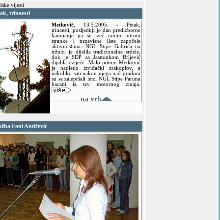
ske vijesti
ak, trinaesti
Metković
,
13.5.2005.
- Petak,
trinaesti, posljednji je dan predizborne
kampanje pa su već ranim jutrom
stranke i nezavisne liste započele
aktivnostima. NGL Stipe Gabrića na
tržnici je dijelila tradicionalne srdele,
dok je SDP sa Jasminkom Brljević
dijelila cvijeće. Malo potom Metković
je nadletio izviđački zrakoplov, a
nekoliko sati nakon njega nad gradom
su se zalepršali letci NGL Stipe Paruna
bacani iz tzv. motornog zmaja.
ožba Fani Antičević