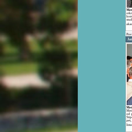
Met
otk
kom
stu
aka
Povi
Jam
Met
Met
od 
Sti
pet
list