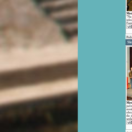
Met
"Na
izlo
Fan
Poli
Sk
Met
juč
nosi
obra
da j
sed