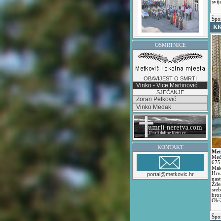
svij
Špo
KK
OSMRTNICE
OBAVIJEST O SMRTI
Vinko - Vice Martinović
SJEĆANJE
Zoran Petković
Vinko Medak
KONTAKT
Met
Međ
675 
Mak
Hrv
portal@metkovic.hr
nast
Žde
sre
bro
Obši
Špo