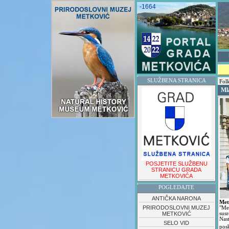
-1664
SLUŽBENA STRANICA
Folk
Mla
POSJETITE SLUŽBENU
STRANICU GRADA
METKOVIĆA
POGLEDAJTE
ANTIČKA NARONA
Met
PRIRODOSLOVNI MUZEJ
"Me
METKOVIĆ
sus
Nas
SELO VID
pos