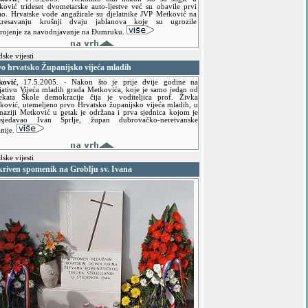
ković trideset dvometarske auto-ljestve već su obavile prvi
ao. Hrvatske vode angažirale su djelatnike JVP Metković na
kresavanju krošnji dvaju jablanova koje su ugrozile
trojenje za navodnjavanje na Đumruku.
ske vijesti
vo hrvatsko Županijsko vijeća mladih
ković
,
17.5.2005.
- Nakon što je prije dvije godine na
ijativu Vijeća mladih grada Metkovića, koje je samo jedan od
ekata Škole demokracije čija je voditeljica prof. Živka
ković, utemeljeno prvo Hrvatsko županijsko vijeća mladih, u
aziji Metković u petak je održana i prva sjednica kojom je
dsjedavao Ivan Šprlje, župan dubrovačko-neretvanske
nije.
ske vijesti
kriven spomenik na Groblju sv. Ivana