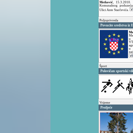
Metković
,
15.3.2010
Komunalnog poduzeća 
Ulici Ante Starčevića.
Poljoprivreda
Povucite sredstva iz
Me
Me
u 
YT
ag
u 
za
Šport
Polovičan sportski v
Vrijeme
Proljeće