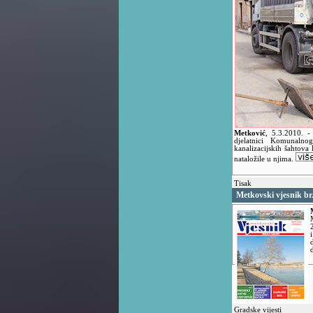
Metković
,
5.3.2010.
-
djelatnici Komunalnog
kanalizacijskih šahtova 
nataložile u njima.
Tisak
Metkovski vjesnik br
Gradske vijesti