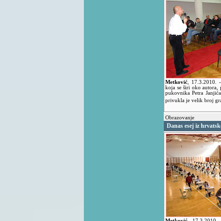
Metković
,
17.3.2010.
koja se širi oko autora
pukovnika Petra Janji
privukla je velik broj gr
Obrazovanje
Danas esej iz hrvats
Metković
,
17.3.2010