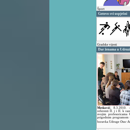
Šport
Gotovo svi uspješni
Gradske vijesti
Dar ženama u Udruzi 
Metković
,
8.3.2010.
referenti II. j i II. k 
svojim profesoricama
prigodnim programom u
boravka Udruge
Otac A