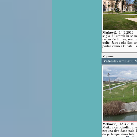
Metković
,
14.3.2010.
stiglo. U utorak bi se m
tjedan će biti uglavno
polje. Jutros oko šest s
podne ćemo s kuhati u 
Vrijeme
Vatroslav umiljat u 
Metković
,
13.3.2010
Metkoviću i okolini nije
nepuna dva dana palo 1
da je temperatura bila i