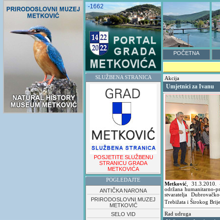
-1662
POČETNA
SLUŽBENA STRANICA
Akcija
Umjetnici za Ivanu
POSJETITE SLUŽBENU
STRANICU GRADA
METKOVIĆA
POGLEDAJTE
Metković
,
31.3.2010.
održana humanitarno-pro
ANTIČKA NARONA
stvaratelja Dubrovačk
PRIRODOSLOVNI MUZEJ
Trebižata i Širokog Brij
METKOVIĆ
SELO VID
Rad udruga