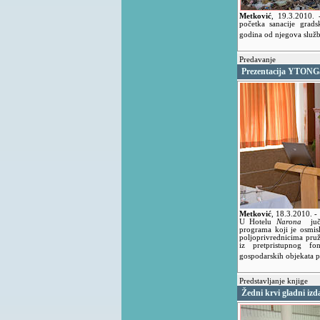
Metković
,
19.3.2010.
početka sanacije grads
godina od njegova služ
Predavanje
Prezentacija YTONG
Metković
,
18.3.2010.
-
U Hotelu
Narona
juče
programa koji je osmisl
poljoprivrednicima pru
iz pretpristupnog 
gospodarskih objekata 
Predstavljanje knjige
Žedni krvi gladni izd