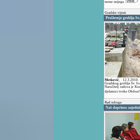
metar snijega.
Gradske vijesti
Proširenje groblja Sv
Metković
,
12.3.2010
Gradskog groblja Sv. Iv
Naručitelj radova je K
djelatnici tvrtke
Obšivač
Rad udruga
Naš doprinos zajedni