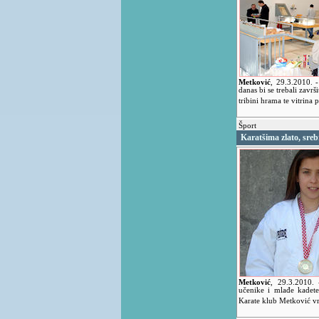
Metković
,
29.3.2010.
danas bi se trebali zavr
tribini hrama te vitrina 
Šport
Karatšima zlato, sreb
Metković
,
29.3.2010.
učenike i mlađe kadete
Karate klub Metković vra