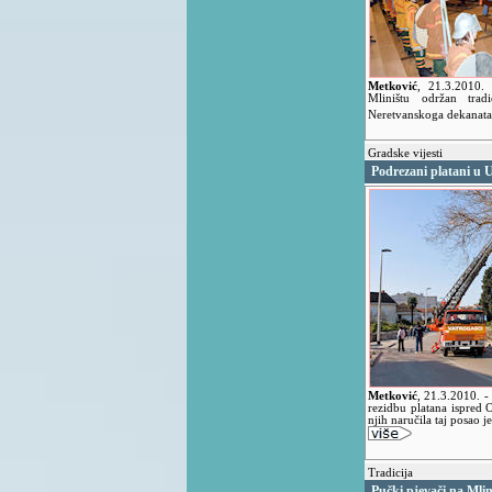
Metković
,
21.3.2010
Mliništu održan trad
Neretvanskoga dekanat
Gradske vijesti
Podrezani platani u U
Metković
,
21.3.2010.
-
rezidbu platana ispred 
njih naručila taj posao j
Tradicija
Pučki pjevači na Mlin