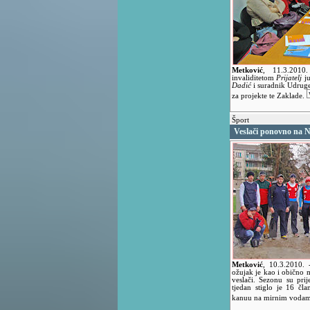
Metković
,
11.3.201
invaliditetom
Prijatelj
j
Dadić
i suradnik Udru
za projekte te Zaklade.
Šport
Veslači ponovno na N
Metković
,
10.3.2010.
ožujak je kao i obično 
veslači. Sezonu su prij
tjedan stiglo je 16 čl
kanuu na mirnim voda