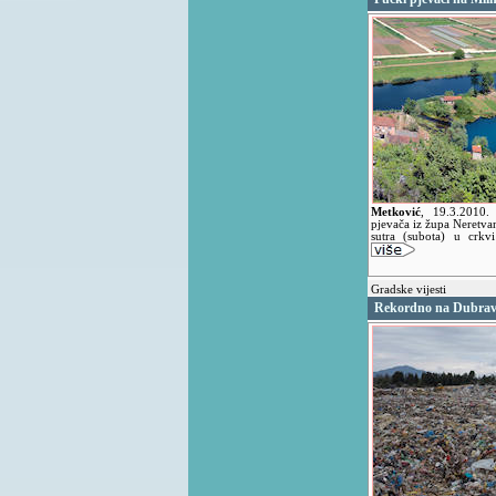
Metković
,
19.3.2010
pjevača iz župa Neretva
sutra (subota) u crkv
Gradske vijesti
Rekordno na Dubrav