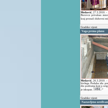
Metković
,
27.3.2010.
-
Borovce privukao mnošt
kraj pronaći duhovni mi
Gradske vijesti
Vaga prema planu
Metković
,
26.3.2010.
-
bivšega Poduha idu pr
dio podruma koji u origi
je iskopan.
Gradske vijesti
Nastavljeno uređivan