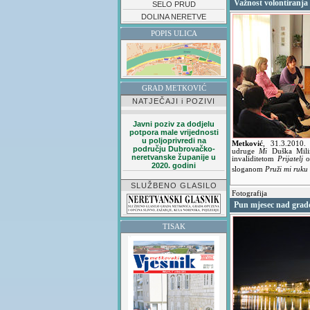
Važnost volontiranja
SELO PRUD
DOLINA NERETVE
POPIS ULICA
GRAD METKOVIĆ
NATJEČAJI i POZIVI
Javni poziv za dodjelu
potpora male vrijednosti
u poljoprivredi na
Metković
,
31.3.2010
području Dubrovačko-
udruge
Mi
Duška Milin
neretvanske županije u
invaliditetom
Prijatelj
od
2020. godini
sloganom
Pruži mi ruku 
SLUŽBENO GLASILO
Fotografija
Pun mjesec nad gra
TISAK