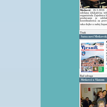
Metković
,
26.3.2010.
održana edukativna tri
organizirala Zajednica
predavanje je održ
koordinatorica za pro
raka dojke u našoj župan
Tisak
Sutra novi Metkovski
Rad udruga
Metkovci u Slanom