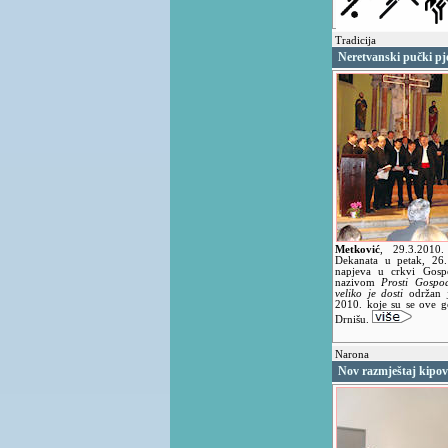
Tradicija
Neretvanski pučki pj
Metković
,
29.3.2010
Dekanata u petak, 26.
napjeva u crkvi Gosp
nazivom
Prosti Gospod
veliko je dosti
održan j
2010. koje su se ove g
Drnišu.
Narona
Nov razmještaj kipo