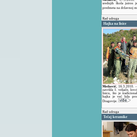
srednjih škola jutros 
predmeta na državnoj m
Rad udruga
Hajka na lisice
Metković
,
16.3.2010.
-
završila 1. veljače, lo
lisicu, što je tradici
hajka je već bila pr
Dragovije.
Rad udruga
Tečaj keramike