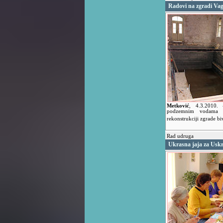
Radovi na zgradi Va
Metković
,
4.3.2010.
podzemnim vodama i
rekonstrukciji zgrade b
Rad udruga
Ukrasna jaja za Usk