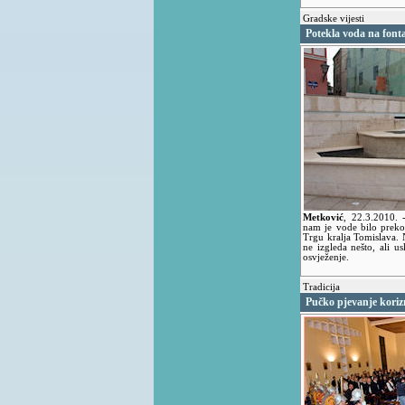
Gradske vijesti
Potekla voda na font
Metković
,
22.3.2010.
nam je vode bilo preko
Trgu kralja Tomislava. 
ne izgleda nešto, ali 
osvježenje.
Tradicija
Pučko pjevanje kori