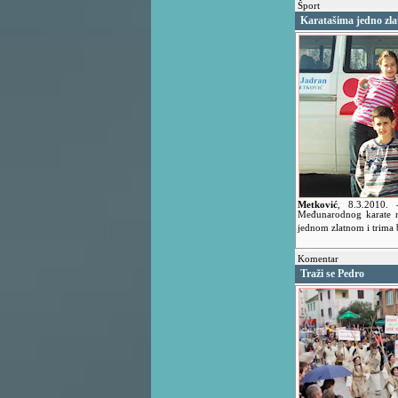
Šport
Karatašima jedno zlat
Metković
,
8.3.2010.
Međunarodnog karate na
jednom zlatnom i trima
Komentar
Traži se Pedro