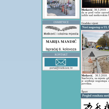
Metković
,
30.3.2010.
-
da se pred večer razved
izdiže nad metkovskim 
OSMRTNICE
Gradske vijesti
Novi nogostup u Ul. 
KONTAKT
portal@metkovic.hr
Metković
,
30.3.2010
Starčevića, na mjestu g
je uređenje nogostupa 
površina.
Šport
Pregled rezultata me