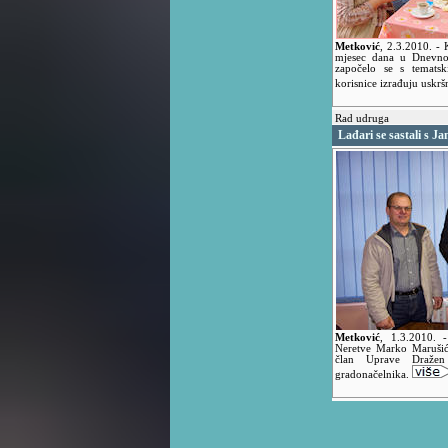
Metković
,
2.3.2010.
- 
mjesec dana u Dnevno
započelo se s temats
korisnice izrađuju uskrš
Rad udruga
Lađari se sastali s 
Metković
,
1.3.2010.
Neretve Marko Marušić,
član Uprave Dražen 
gradonačelnika.