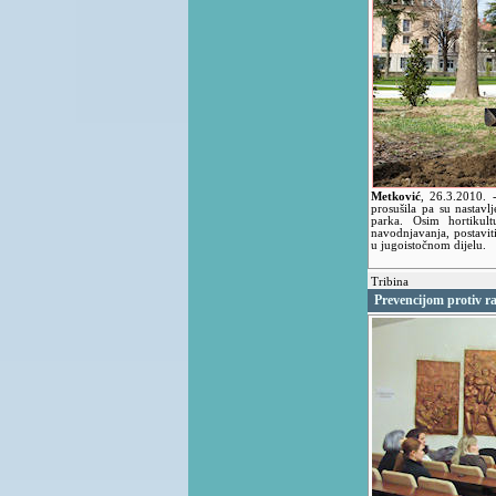
Metković
,
26.3.2010.
prosušila pa su nastavl
parka. Osim hortikult
navodnjavanja, postaviti
u jugoistočnom dijelu.
Tribina
Prevencijom protiv r