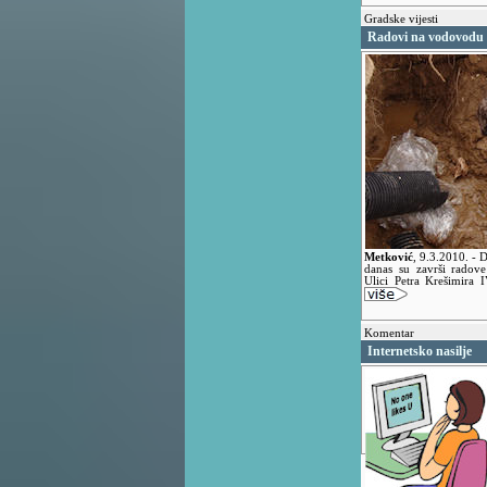
Gradske vijesti
Radovi na vodovodu
Metković
,
9.3.2010.
- 
danas su završi radov
Ulici Petra Krešimira 
Komentar
Internetsko nasilje