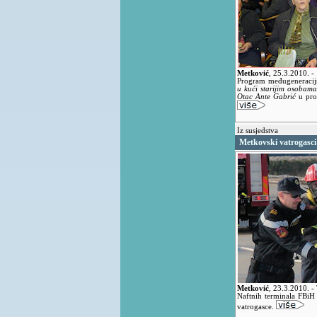
Metković
,
25.3.2010.
-
Program međugeneracijs
u kući starijim osobama
Otac Ante Gabrić
u pro
Iz susjedstva
Metkovski vatrogasci
Metković
,
23.3.2010.
-
Naftnih terminala FBiH
vatrogasce.