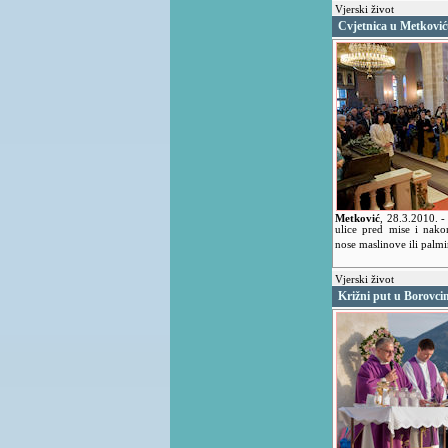
Vjerski život
Cvjetnica u Metkovi
Metković
,
28.3.2010.
-
ulice pred mise i nako
nose maslinove ili palm
Vjerski život
Križni put u Borovci