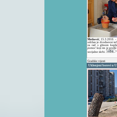
Metković
,
15.3.2010.
-
održan je dvodnevni teč
za rad s glinom kuplj
pomoć
koji im je prošle
socijalne skrbi.
Gradske vijesti
Uklonjeni borovi u Ul