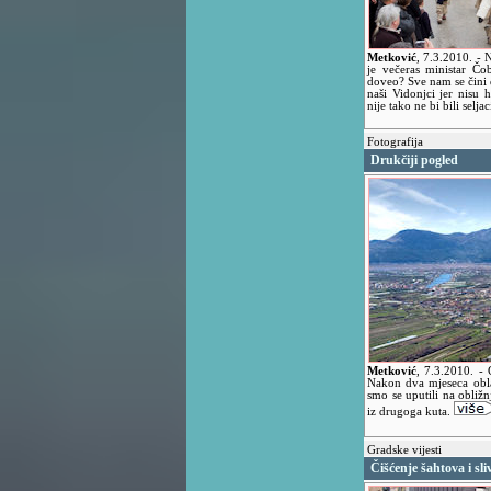
Metković
,
7.3.2010.
- 
je večeras ministar Čo
doveo? Sve nam se čini d
naši Vidonjci jer nisu h
nije tako ne bi bili selja
Fotografija
Drukčiji pogled
Metković
,
7.3.2010.
- 
Nakon dva mjeseca obla
smo se uputili na obliž
iz drugoga kuta.
Gradske vijesti
Čišćenje šahtova i sli