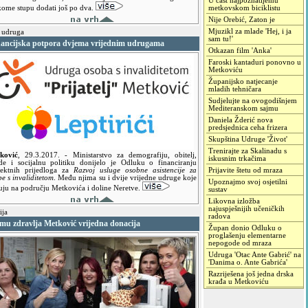
U čast najpoznatijemu
kome stupu dodati još po dva.
metkovskom biciklistu
Nije Orebić, Zaton je
Mjuzikl za mlade 'Hej, i ja
 udruga
sam tu!'
nancijska potpora dvjema vrijednim udrugama
Otkazan film 'Anka'
Faroski kantaduri ponovno u
Metkoviću
Županijsko natjecanje
mladih tehničara
Sudjelujte na ovogodišnjem
Mediteranskom sajmu
Daniela Žderić nova
predsjednica ceha frizera
Skupština Udruge 'Život'
Trenirajte za Skalinadu s
ković
,
29.3.2017.
- Ministarstvo za demografiju, obitelj,
iskusnim trkačima
de i socijalnu politiku donijelo je Odluku o financiranju
jektnih prijedloga za
Razvoj usluge osobne asistencije za
Prijavite štetu od mraza
e s invaliditetom
. Među njima su i dvije vrijedne udruge koje
Upoznajmo svoj osjetilni
luju na području Metkovića i doline Neretve.
sustav
Likovna izložba
najuspješnijih učeničkih
ja
radova
mu zdravlja Metković vrijedna donacija
Župan donio Odluku o
proglašenju elementarne
nepogode od mraza
Udruga 'Otac Ante Gabrić' na
'Danima o. Ante Gabrića'
Razriješena još jedna drska
krađa u Metkoviću