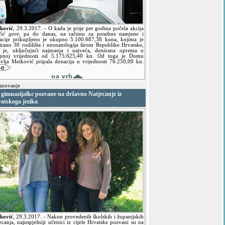
ković
,
29.3.2017.
- O kada je prije pet godina počela akcija
čić gore
, pa do danas, na računu za posebne namjene i
acije prikupljeno je ukupno 5.100.687,38 kuna, kojima je
irano 30 rodilišta i neonatologija širom Republike Hrvatske,
 je, uključujući najmanja i najveća, donirana oprema u
pnoj vrijednosti od 5.175.625,40 kn. Od toga je Domu
avlja Metković pripala donacija u vrijednosti 76.250,00 kn.
azovanje
 gimnazijalke pozvane na državno Natjecanje iz
vatskoga jezika
ković
,
29.3.2017.
- Nakon provedenih školskih i županijskih
ecanja, najuspješniji učenici iz cijele Hrvatske pozvani su na