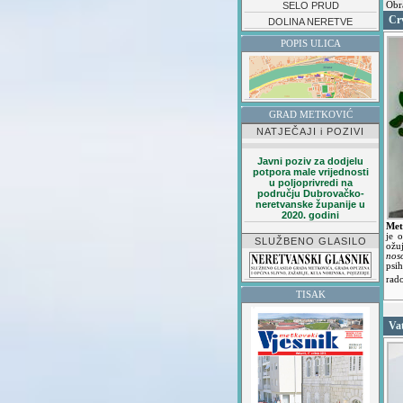
SELO PRUD
Obr
Cr
DOLINA NERETVE
POPIS ULICA
GRAD METKOVIĆ
NATJEČAJI i POZIVI
Javni poziv za dodjelu
potpora male vrijednosti
u poljoprivredi na
području Dubrovačko-
neretvanske županije u
2020. godini
Met
je 
SLUŽBENO GLASILO
ožu
nos
psi
rado
TISAK
Va