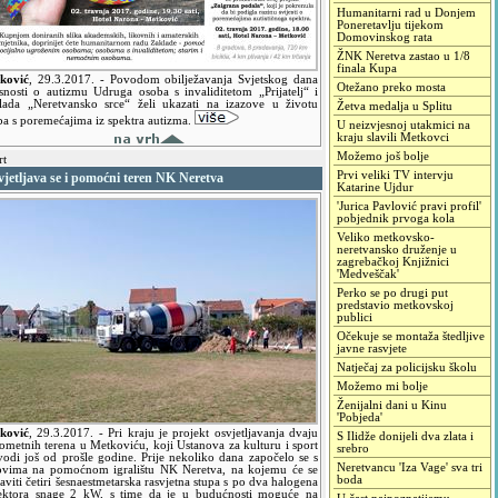
Humanitarni rad u Donjem
Poneretavlju tijekom
Domovinskog rata
ŽNK Neretva zastao u 1/8
finala Kupa
ković
,
29.3.2017.
- Povodom obilježavanja Svjetskog dana
Otežano preko mosta
esnosti o autizmu Udruga osoba s invaliditetom „Prijatelj“ i
lada „Neretvansko srce“ želi ukazati na izazove u životu
Žetva medalja u Splitu
ba s poremećajima iz spektra autizma.
U neizvjesnoj utakmici na
kraju slavili Metkovci
Možemo još bolje
rt
Prvi veliki TV intervju
jetljava se i pomoćni teren NK Neretva
Katarine Ujdur
'Jurica Pavlović pravi profil'
pobjednik prvoga kola
Veliko metkovsko-
neretvansko druženje u
zagrebačkoj Knjižnici
'Medveščak'
Perko se po drugi put
predstavio metkovskoj
publici
Očekuje se montaža štedljive
javne rasvjete
Natječaj za policijsku školu
Možemo mi bolje
Ženijalni dani u Kinu
'Pobjeda'
ković
,
29.3.2017.
- Pri kraju je projekt osvjetljavanja dvaju
S Ilidže donijeli dva zlata i
ometnih terena u Metkoviću, koji Ustanova za kulturu i sport
srebro
vodi još od prošle godine. Prije nekoliko dana započelo se s
Neretvancu 'Iza Vage' sva tri
ovima na pomoćnom igralištu NK Neretva, na kojemu će se
boda
aviti četiri šesnaestmetarska rasvjetna stupa s po dva halogena
lektora snage 2 kW, s time da je u budućnosti moguće na