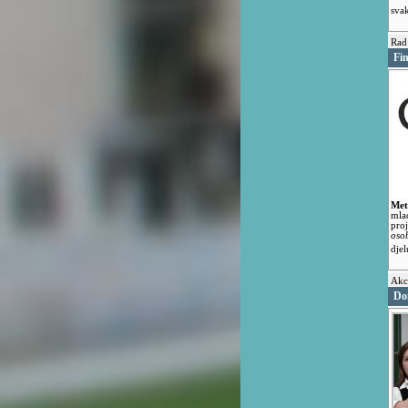
sva
Rad
Fi
Met
mla
pro
osob
dje
Akci
Do