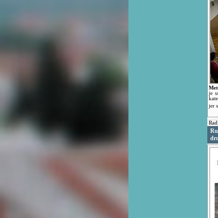
Met
je 
kat
jer 
Rad
Ru
dr