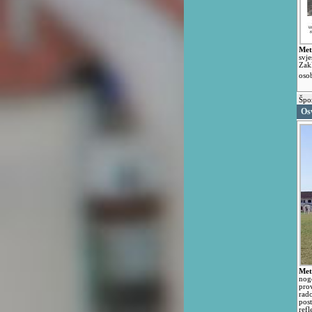
Met
svj
Zak
oso
Špo
Osv
Met
nog
pro
rad
post
ref