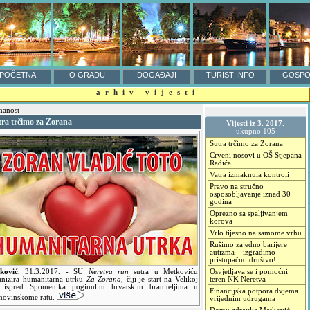
POČETNA
O GRADU
DOGAĐAJI
TURIST INFO
GOSPO
arhiv vijesti
anost
tra trčimo za Zorana
Vijesti iz 3. 2017.
ukupno 105
Sutra trčimo za Zorana
Crveni nosovi u OŠ Stjepana
Radića
Vatra izmaknula kontroli
Pravo na stručno
osposobljavanje iznad 30
godina
Oprezno sa spaljivanjem
korova
Vrlo tijesno na samome vrhu
Rušimo zajedno barijere
autizma – izgradimo
pristupačno društvo!
ković
,
31.3.2017.
- SU
Neretva run
sutra u Metkoviću
Osvjetljava se i pomoćni
anizira humanitarna utrku
Za Zorana
, čiji je start na Velikoj
teren NK Neretva
i ispred Spomenika poginulim hrvatskim braniteljima u
Financijska potpora dvjema
ovinskome ratu.
vrijednim udrugama