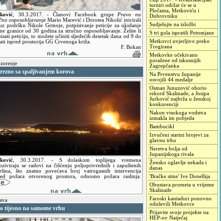
turniri održat će se u
Pločama, Metkoviću i
ković
,
30.3.2017.
- Članovi Facebook grupe
Pravo na
Dubrovniku
učno osposobljavanje
Mario Marević i Dorotea Nikolić inicirali
Sudjelujte na izložbi
 uz podršku Nikole Grmoje, potpisivanje peticije za ukidanje
ne granice od 30 godina za stručno osposobljavanje. Želite li
S tri gola ispratili Potomjane
isati peticiju, to možete učiniti sljedećih desetak dana od 9 do
Metkovci uvjerljivo preko
ati ispred prostorija GG Crvenoga križa.
Trogirana
F. Bokan
Metkovke očekivano
poražene od iskusnijih
zorenje
Zagrepčanka
rezno sa spaljivanjem korova
Na Prvenstvu županije
osvojili 44 medalje
Osman Junuzović oborio
rekord Skalinade, a Josipa
Jurković najbrža u ženskoj
konkurenciji
Nakon visokoga vodstva
izmakla im pobjeda
Bambucikl
Izvučeni startni brojevi za
glavnu trku
Neretva bolja od
županijskoga rivala
ković
,
30.3.2017.
- S dolaskom toplijega vremena
Žensko oglavlje nekada i
enziviraju se radovi na čišćenju poljoprivrednih i zapuštenih
danas
ršina, što znatno povećava broj vatrogasnih intervencija
ijed požara otvorenog prostora, odnosno požara raslinja.
'Bračke stine' Ive Donellija
Obustava prometa u vrijeme
Skalinade
Faroski kantaduri ponovno
ava
oduševili Metkovce
lo tijesno na samome vrhu
Prijavite svoje projekte na
HEP-ov Natječaj