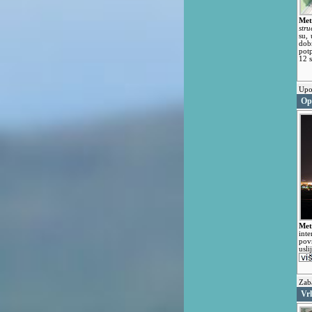
Met
str
su,
dob
potp
12 s
Upo
Op
Met
int
pov
usl
Zab
Vr