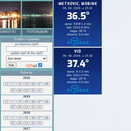
DARSTVO
FOTOALBUM
Tražite u vijestima
po ključnoj riječi
upišite riječ ili dio riječi
OZN
ači
Kalendar
2020
12
11
10
09
08
07
06
05
04
03
02
01
2019
12
11
10
09
08
07
06
05
04
03
02
01
2018
12
11
10
09
08
07
06
05
04
03
02
01
2017