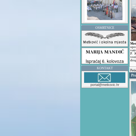
OSMRTNICE
Met
upo
vatr
P. 
voz
dru
KONTAKT
Peti
Pr
portal@metkovic.hr