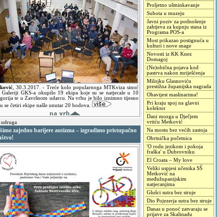
Proljetno ušminkavanje
Subota u muzeju
Javni poziv za podnošenje
zahtjeva za kupnju stana iz
Programa POS-a
Most prikazao postignuća u
kulturi i nove snage
Novosti iz KK Knez
Domagoj
(Ne)obična pojava kod
pastrva nakon mriješćenja
Milojku Glasnoviću
prestižna županijska nagrada
ković
,
30.3.2017.
- Treće kolo popularnoga MTKviza sinoć
u Galeriji GKS-a okupilo 19 ekipa koje su se natjecale u 10
Obavijest maslinarima!
egorija te u Završnom udarcu. Na vrhu je bilo iznimno tijesno
Pri kraju spoj na glavni
su se četiri ekipe našle unutar 20 bodova.
kolektor
Dani mozga u Dječjem
vrtiću Metković
 udruga
šimo zajedno barijere autizma – izgradimo pristupačno
Na mostu bez većih zastoja
uštvo!
Obrtnička početnica
'O rodu jezikom i pokoja
fraška' u Dubrovniku
El Croata – My love
Veliki uspjesi učenika SŠ
Metković na
međužupanijskim
natjecanjima
Glušci sutra bez struje
Dio Pojezerja sutra bez struje
Danas u ponoć zatvaraju se
prijave za Skalinadu