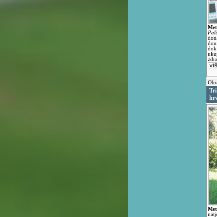
Met
Pal
don
don
dok
uku
zdr
Obr
Tri
hr
Met
natj