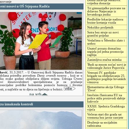
Domu zdravlja Metković
azovanje
vrijedna donacija
veni nosovi u OŠ Stjepana Radića
Tri gimnazijalke pozvane na
državno Natjecanje iz
hrvatskoga jezika
Predložite lokacije nadzora
brzine kretanja vozila
Nekoliko proljetnih
Sutra bez struje uz novi
granični prijelaz
Veslačima u Šibeniku zlato i
srebro
Unatoč porazu domaćina
uspjela još jedna promocija
ragbija
Zanimljiva zračna snimka
'Budi sa mnom noćas' novi je
videosingle Jurice Popovića
ković
,
31.3.2017.
- U Osnovnoj školi Stjepana Radića danas
Veterani IV. gardijske
održana priredba povodom
Dana crvenih nosova
, koji se u
brigade na obilježavanju 25.
jku svake godine obilježava diljem svijeta. Udruga
Crveni
godišnjice pogibije hrvatskih
ovi klaunovidoktori
specijalizirana je za pružanje
vitezova
hosocijalne podrške bolesnima pomoću humora i životne
Humanitarna akcija Udruge
sti, a najčešće su to djeca na liječenju u bolnici.
'Život'
Istočnim članicama EU na
police stižu proizvodi slabije
kakvoće
tra izmaknula kontroli
XXXII. Sjednica Gradskoga
vijeća
Večeras stari dio grada sat
vremena bez javne rasvjete
Druženje sa socijalnim
radnicama