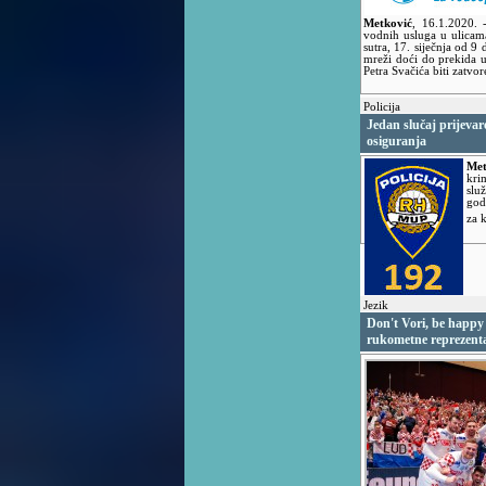
Metković
,
16.1.2020.
vodnih usluga u ulicam
sutra, 17. siječnja od 
mreži doći do prekida 
Petra Svačića biti zatvo
Policija
Jedan slučaj prijeva
osiguranja
Met
kri
slu
god
za 
Jezik
Don't Vori, be happy
rukometne reprezenta