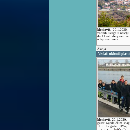
Metković
,
20.1.2020.
vodnih usluga u naselju 
do 11 sati zbog radova
u isporuci vode.
Akcija
Veslači uklonili plas
Metković
,
20.1.2020.
-
gusar zajedničkim snaga
116. brigade HV-a, 