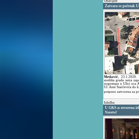
Obavijest
Zatvara se početak Ul
Metković
,
23.1.2020.
središta grada sutra zap
nogostupa u Ulici oca A
Ul. Ante Starčevića do k
potpuno zatvorena za pr
Izložba
U GKS-u otvorena izl
Neretvi'