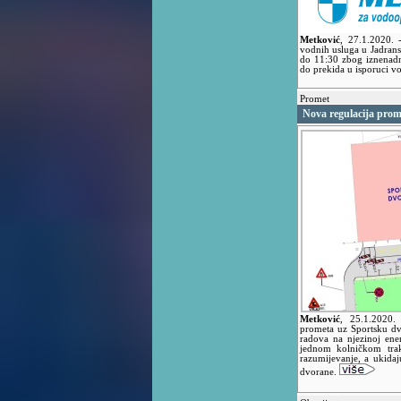
Metković
,
27.1.2020.
vodnih usluga u Jadransk
do 11:30 zbog iznenad
do prekida u isporuci v
Promet
Nova regulacija pro
Metković
,
25.1.2020
prometa uz Sportsku dvo
radova na njezinoj ene
jednom kolničkom tra
razumijevanje, a ukidaju
dvorane.