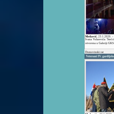
Metković
,
23.1.2020.
-
Ivana Volarevića 'Stećc
otvorena u Galeriji GK
Domovinski rat
Veterani IV. gardijs