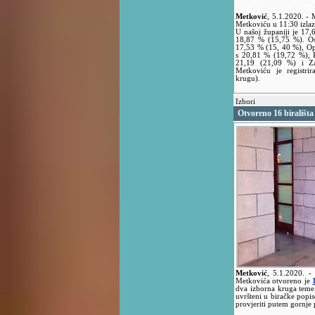
Metković
,
5.1.2020.
- 
Metkoviću u 11:30 izlaz
U našoj županiji je 17
18,87 % (15,75 %). Ost
17,53 % (15, 40 %), O
s 20,81 % (19,72 %), P
21,19 (21,09 %) i Za
Metkoviću je registr
krugu).
Izbori
Otvoreno 16 birališta
Metković
,
5.1.2020.
-
Metkovića otvoreno je
dva izborna kruga temel
uvršteni u biračke popis
provjeriti putem gornje