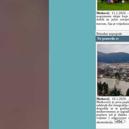
Metković
,
11.1.2020.
nogometne ekipe koje k
dobili su jučer osvij
travom, čija je vrijedn
Prirodne nepogode
Ne ponovilo se
Metković
,
10.1.2020.
Metkoviću je prva popl
odabrali dio fotografija 
dogodila se te godine
međuvremenu je izgrađen
poplave još je daleko 
vrijeme i odgovorno 
akumulacija.