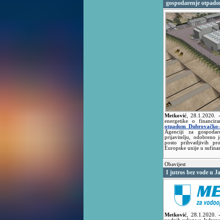
gospodarenje otpado
Metković
,
28.1.2020.
energetike o financir
otpadom Dubrovačko-n
Agenciji za gospodar
prijavitelju, odobren
posto prihvatljivih pr
Europske unije u sufinan
Obavijest
I jutros bez vode u 
Metković
,
28.1.2020.