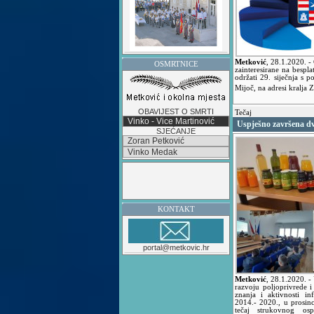
Metković
,
28.1.2020.
-
OSMRTNICE
zainteresirane na bespla
održati 29. siječnja s p
Mijoč, na adresi kralja
OBAVIJEST O SMRTI
Tečaj
Vinko - Vice Martinović
Uspješno završena dv
SJEĆANJE
Zoran Petković
Vinko Medak
KONTAKT
portal@metkovic.hr
Metković
,
28.1.2020.
-
razvoju poljoprivrede i
znanja i aktivnosti in
2014.- 2020., u prosin
tečaj strukovnog osp