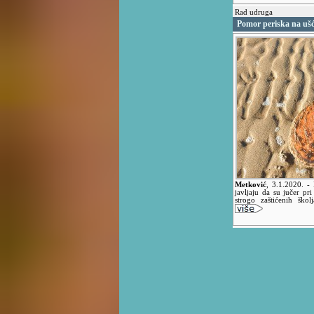
Rad udruga
Pomor periska na uš
Metković
,
3.1.2020.
- 
javljaju da su jučer pri
strogo zaštićenih škol