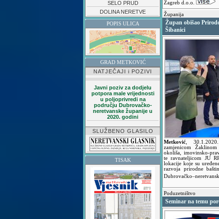
SELO PRUD
Zagreb d.o.o.
DOLINA NERETVE
Županija
Župan obišao Prirodos
POPIS ULICA
Šibanici
GRAD METKOVIĆ
NATJEČAJI i POZIVI
Javni poziv za dodjelu
potpora male vrijednosti
u poljoprivredi na
području Dubrovačko-
neretvanske županije u
2020. godini
SLUŽBENO GLASILO
Metković
,
30.1.202
zamjenicom Žaklinom 
okoliša, imovinsko-pr
te ravnateljicom JU 
TISAK
lokacije koje su uređe
razvoja prirodne bašti
Dubrovačko–neretvansk
Poduzetništvo
Seminar na temu por