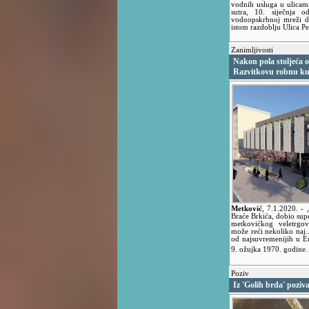
vodnih usluga u ulicam
sutra, 10. siječnja
vodoopskrbnoj mreži d
istom razdoblju Ulica Pe
Zanimljivosti
Nakon pola stoljeća o
Razvitkovu robnu k
Metković
,
7.1.2020.
- 
Braće Brkića, dobio sup
metkovićkog veletrgov
može reći nekoliko naj..
od najsuvremenijih u Eur
9. ožujka 1970. godine
Poziv
Iz 'Golih brda' poziv