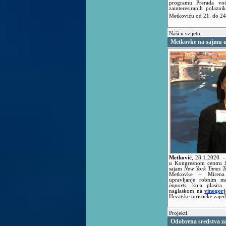
programu Prerada vo
zainteresiranih polazn
Metkoviću od 21. do 24.
Naši u svijetu
Metkovke na sajmu 
Metković
,
28.1.2020.
-
u Kongresnom centru J
sajam
New York Times T
Metkovke – Mirena 
upravljanje robnim 
imports
, koja plasira
naglaskom na
vinogor
Hrvatske turističke zaj
Projekti
Odobrena sredstva za