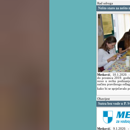
Rad udruga
Nešto staro za nešto 
Metković
,
10.1.2020.
do prosinca 2019. godi
novo
u svrhu podizanja 
načinu pravilnoga odlaga
kako bi se sprječavalo 
Obavijest
Sutra bez vode u P. Sv
Metković
,
9.1.2020.
-