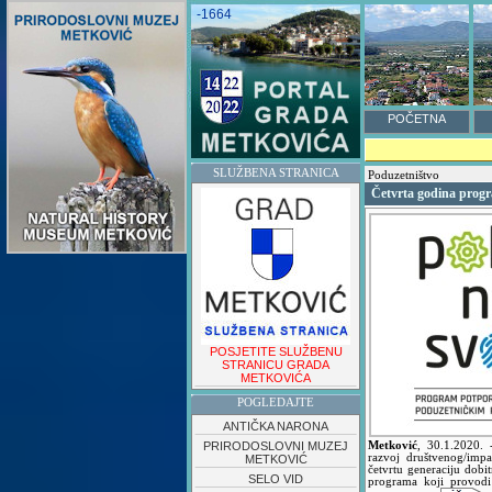
-1664
POČETNA
SLUŽBENA STRANICA
Poduzetništvo
Četvrta godina progr
POSJETITE SLUŽBENU
STRANICU GRADA
METKOVIĆA
POGLEDAJTE
ANTIČKA NARONA
PRIRODOSLOVNI MUZEJ
Metković
,
30.1.2020.
razvoj društvenog/impa
METKOVIĆ
četvrtu generaciju dobi
SELO VID
programa koji provodi