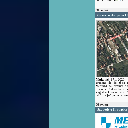
ambalažom.
Obavijest
Zatvoren donji dio Ul
Metković
,
17.1.2020.
građane da će zbog ra
Stepinca za promet bit
ulicama Jadranskom i
Zagrebačkom ulicom. Pr
od 16. siječnja pa do za
Obavijest
Bez vode u P. Svačića 