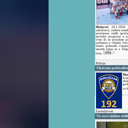
Metković
,
16.1.2020
zahuktava, našima zasa
prezimena naših igrača
sportske prognoze u p
vrste ili su pouzdani p
razbijena o vlastito če
bismo prikratili vrije
upustit ćemo se u bla
tonu.
Policija
Fiktivnim prebivališ
Met
kri
slu
god
za 
Zanimljivosti
Na travi tijelima obli