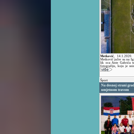
Metković
,
14.1.2020
Metković jučer su na Igra
lik oca Ante Gabrića te
fotografiju, koju je sni
Šport
Na desnoj strani gra
umjetnom travom