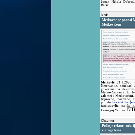
župan Nikola Dobrosla
Bačić.
Jezik
Metkovac se ponosi M
Metkovićom
Metković
,
21.1.2020.
Neretvanke, ponekad u
govorima na elektron
Metkovčankama ili Ne
zalomiti i Metkovićani,
(ispravno) nazivano, 
portalu
hrvatski.hr (etn
jezikoslovlje, na što 
Domagoj Vidović.
Obavijest
Počinje rekonstrukcij
staroga kina