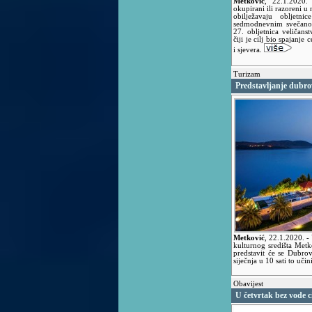
Metković
,
22.1.2020
okupirani ili razoreni u 
obilježavaju obljetn
sedmodnevnim svečanost
27. obljetnica veličans
čiji je cilj bio spajan
i sjevera.
Turizam
Predstavljanje dubro
Metković
,
22.1.2020.
-
kulturnog središta Metk
predstavit će se Dubro
siječnja u 10 sati to uči
Obavijest
U četvrtak bez vode ci