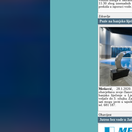
vodnih usluga u Jadransk
11:30 zbog iznenadnih
prekida u isporuci vode.
Zdravlje
Poziv na banjsko liječ
Metković
,
28.1.202
obavještava svoje člano
banjsko liječenje u Lj
veljače do 3. ožujka. Z
sati mogu javiti u tajni
tel. 681 187.
Obavijest
Jutros bez vode u Jad