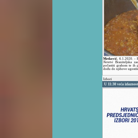
Metković
,
6.1.2020.
- 
Neretvi
Braniteljska z
počastiti grahom te ih 
dođu do njihove ugostit
Izbori
U 11:30 veća izlazno