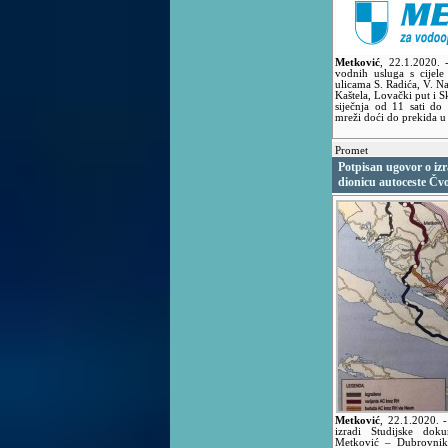
Metković
,
22.1.2020.
vodnih usluga s cijele
ulicama S. Radića, V. Na
Kaštela, Lovački put i Sk
siječnja od 11 sati d
mreži doći do prekida u
Promet
Potpisan ugovor o iz
dionicu autoceste Čv
Metković
,
22.1.2020.
izradi Studijske dok
Metković – Dubrovnik 