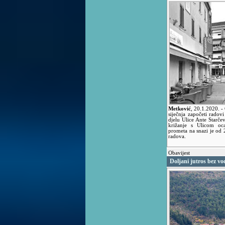
Metković
,
20.1.2020.
-
siječnja započeti radov
djelu Ulice Ante Starče
križanje s Ulicom oca
prometa na snazi je od 
radova.
Obavijest
Doljani jutros bez vo