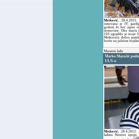
Metković
,
28.4.2015
osnovana je IV. gardij
geslom
In hoc signo v
domovine. Oko tisuću i
193 ugradilo je svoje 
Metkoviću dobro pamtim
borbe na južnom bojištu
Maraton lađa
Marko Marušić podni
ULN-a
Metković
,
28.4.2015.
lađara Neretve njezin