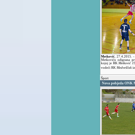
Metković
,
27.4.2015.
-
Metkoviću odigrana pr
kojoj je RK
Metković 1
vodeći RK
Medveščak
iz
Šport
Nova pobjeda ONK M