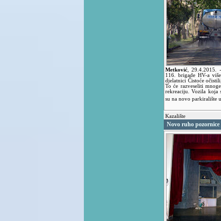
Metković
,
29.4.2015.
116. brigade HV-a više
djelatnici Čistoće očisti
To će razveseliti mnoge 
rekreaciju. Vozila koja
su na novo parkiralište u
Kazalište
Novo ruho pozornice