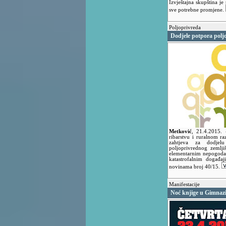
Izvještajna skupština je
sve potrebne promjene.
Poljoprivreda
Dodjele potpora polj
Metković
,
21.4.2015.
ribarstvu i ruralnom ra
zahtjeva za dodje
poljoprivrednog zemlji
elementarnim nepogoda
katastrofalnim događa
novinama broj 40/15.
Manifestacije
Noć knjige u Gimnazi