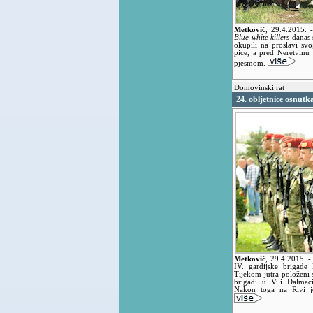
Metković
,
29.4.2015.
Blue white killers
danas 
okupili na proslavi svo
piće, a pred Neretvinu
pjesmom.
Domovinski rat
24. obljetnice osnutk
Metković
,
29.4.2015.
-
IV. gardijske brigade
Tijekom jutra položeni 
brigadi u Vili Dalmaci
Nakon toga na Rivi je