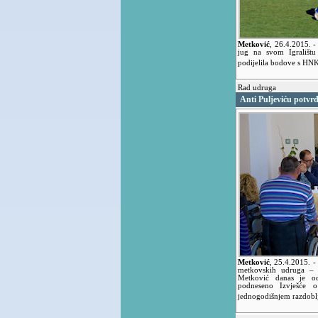
Metković
,
26.4.2015.
-
jug na svom Igrališt
podijelila bodove s HN
Rad udruga
Anti Puljeviću potvr
Metković
,
25.4.2015.
-
metkovskih udruga – 
Metković danas je od
podneseno Izvješće 
jednogodišnjem razdobl