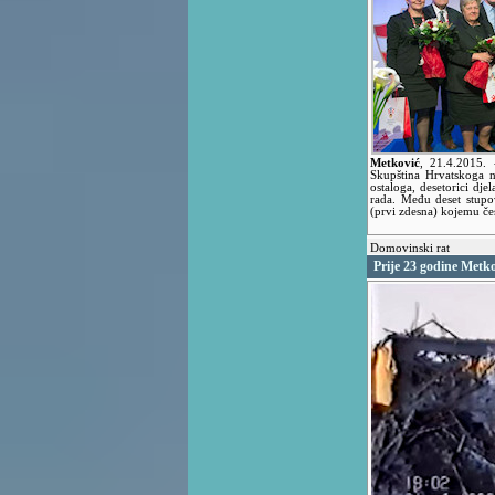
Metković
,
21.4.2015.
Skupština Hrvatskoga 
ostaloga, desetorici dje
rada. Među deset stupo
(prvi zdesna) kojemu če
Domovinski rat
Prije 23 godine Metk