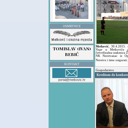
OSMRTNICE
Metković
,
30.4.2015.
Vage
u Metkoviću pre
četvrtfinalna utakmica
NK Neretvanac iz Op
Neretvu i time osigurati
KONTAKT
Gospodarstvo
Kreditom do konkure
portal@metkovic.hr