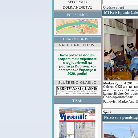
SELO PRUD
DOLINA NERETVE
Gradske vijesti
MTKviz ispunio Gale
POPIS ULICA
GRAD METKOVIĆ
NATJEČAJI i POZIVI
Javni poziv za dodjelu
potpora male vrijednosti
u poljoprivredi na
području Dubrovačko-
neretvanske županije u
2020. godini
SLUŽBENO GLASILO
Metković
,
30.4.2015.
Galeriji GKS-a i na n
nastupilo čak 13 natj
kategoriji
Završni udar
Godrunkyouarehome
u 
TISAK
Pavlović i Marko Andrić
Šport
Neretva na penale izg