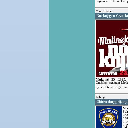
knjižničarke Ivane Čara
Manifestacije
Noć knjige u Gradsko
Metković
,
23.4.2015.
Gradskoj knjižnici Metk
djeci od 6 do 13 godina
Policija
Uhićen zbog prijetnji
Met
Pol
kri
god
pri
pop
nak