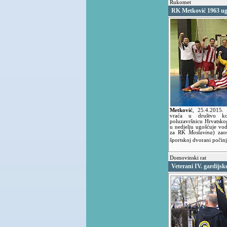
Rukomet
RK Metković 1963 ugoš
Metković
,
25.4.2015
vraća u društvo k
poluzavršnicu Hrvatsk
u nedjelju ugošćuje v
za RK
Moslavina
) zao
športskoj dvorani počinj
Domovinski rat
Veterani IV. gardijsk