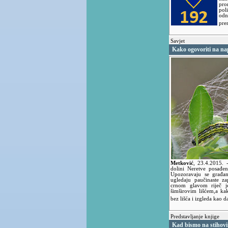
pro
pol
odn
pre
Savjet
Kako ogovoriti na na
Metković
,
23.4.2015.
dolini Neretve posađen
Upozoravaju se građan
ugledaju paučinaste za
crnom glavom riječ j
šimširovim lišćem,a kak
bez lišća i izgleda kao d
Predstavljanje knjige
Kad bismo na stihovim