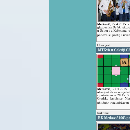
Metković
,
27.4.2015.
-
glazbenika
Daleki akor
u Splitu i u Kaštelima,
ponovo su postigli izvan
Obavijest
MTKviz u Galeriji G
Metković
,
27.4.2015.
obavijest da će se sljede
s početkom u 20:15. S 
Gradske knjižnice Me
ubuduće kviz održavati 
Rukomet
RK Metković 1963 pob