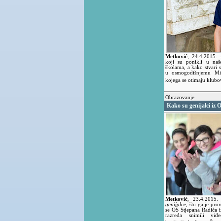
Metković
,
24.4.2015.
koji su ponikli u na
školama, a kako stvari 
u osmogodišnjemu Mi
kojega se otimaju klubo
Obrazovanje
Kako su genijalci iz O
Metković
,
23.4.2015
genijalce
, što ga je pro
se OŠ Stjepana Radića i
razreda snimili vid