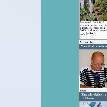
Metković
,
28.4.2015.
ruralnih proizvoda
Ek
održati će se treći put
2015. u sklopu progra
pala
.
Maraton lađa
Marušić obrazložio o
Šport
'Blue-white killersi' 
'El Clásico'