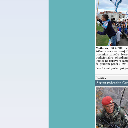
Metković
,
28.4.2015.
-
killers
sutra slavi svoj 
utakmica između Nere
tradicionalno okupljan
kućice na prijevoju izme
će gradom proći u tzv. 
će u 17 sati početi još 
Čestitka
Sretan rođendan Čet