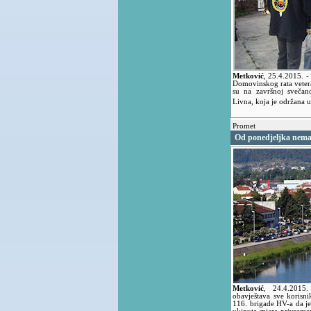
Metković
,
25.4.2015.
-
Domovinskog rata vetera
su na završnoj svečano
Livna, koja je održana u
Promet
Od ponedjeljka nema 
Metković
,
24.4.2015
obavještava sve korisni
116. brigade HV-a da je