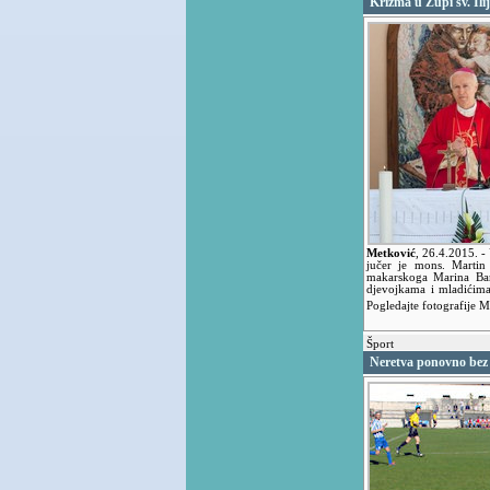
Krizma u Župi sv. Ili
Metković
,
26.4.2015.
-
jučer je mons. Martin 
makarskoga Marina Bari
djevojkama i mladićima
Pogledajte fotografije M
Šport
Neretva ponovno bez