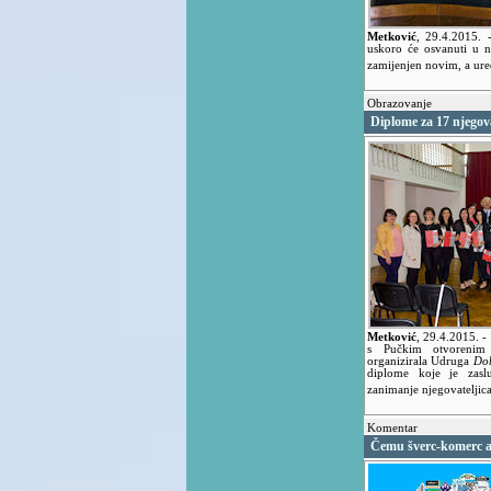
Metković
,
29.4.2015.
uskoro će osvanuti u n
zamijenjen novim, a ure
Obrazovanje
Diplome za 17 njegova
Metković
,
29.4.2015.
-
s Pučkim otvorenim
organizirala Udruga
Do
diplome koje je zaslu
zanimanje njegovateljica
Komentar
Čemu šverc-komerc a