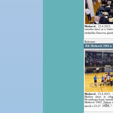
Metković
,
23.4.2015.
osnutka sinoć je u Gal
obilježila Osnovna glaz
Rukomet
RK Metković 1963 u '
Metković
,
23.4.2015.
Blažine sinoć je odig
Hrvatskoga kupa izme
Metković 1963
. Nakon 
slavili s 23:27.