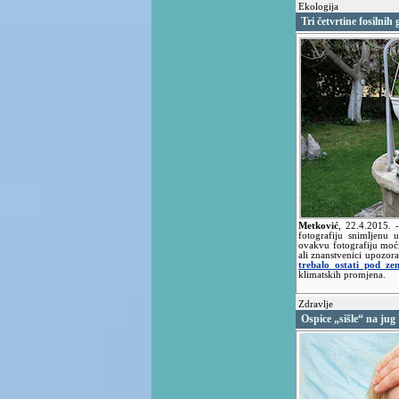
Ekologija
Tri četvrtine fosilnih
Metković
,
22.4.2015.
fotografiju snimljenu
ovakvu fotografiju moći 
ali znanstvenici upozor
trebalo ostati pod ze
klimatskih promjena.
Zdravlje
Ospice „sišle“ na jug