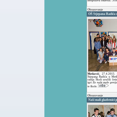
neopozivu ostavku.
Obrazovanje
OŠ Stjepana Radića u
Metković
,
27.4.2015.
Stjepana Radića u Met
radija Školi uručili če
igri
Za naše male genij
te škole.
Obrazovanje
Naši mali glazbenici p