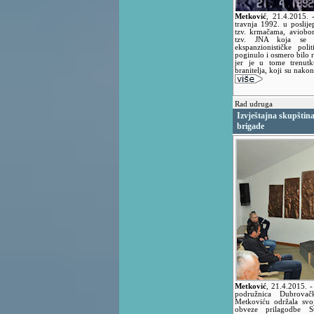
Metković
,
21.4.2015.
travnja 1992. u poslij
tzv. krmačama, aviobo
tzv. JNA koja se b
ekspanzionističke pol
poginulo i osmero bilo 
jer je u tome trenutk
branitelja, koji su nakon
Rad udruga
Izvještajna skupštin
brigade
Metković
,
21.4.2015.
-
podružnica Dubrovač
Metkoviću održala svo
obveze prilagodbe 