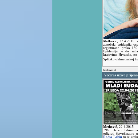
Metković
,
22.4.2015.
započela epidemija os
registrirano preko 160
Epidemija je do sada
krajevima Hrvatske, no 
Splitsko-dalmatinskoj ž
Rukomet
Večeras uživo prijeno
Metković
,
22.4.2015.
-
1963
izlaze u Labinu n
odigrati četvrtfinaln
Radio Labin
tu je utak