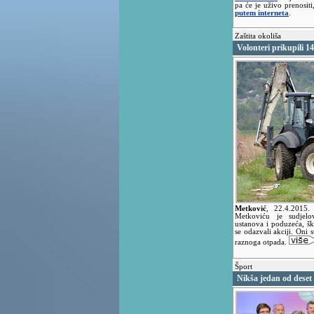
pa će je uživo prenositi,
putem interneta
.
Zaštita okoliša
Volonteri prikupili 
Metković
,
22.4.2015
Metkoviću je sudjelo
ustanova i poduzeća, šk
se odazvali akciji. Oni 
raznoga otpada.
Šport
Nikša jedan od dese