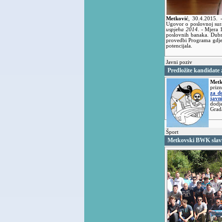
Metković
,
30.4.2015.
Ugovor o poslovnoj sura
uspjeha 2014.
- Mjera 
poslovnih banaka. Dubr
provedbi Programa gdje
potencijala.
Javni poziv
Predložite kandidate
Metk
priz
za d
javn
dodje
Grad
Šport
Metkovski BWK slavi