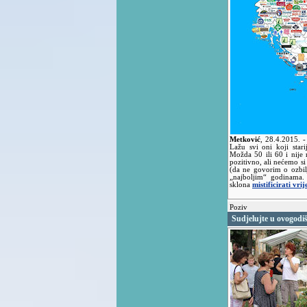
Metković
,
28.4.2015.
-
Lažu svi oni koji star
Možda 50 ili 60 i nije n
pozitivno, ali nećemo si 
(da ne govorim o ozbil
„najboljim“ godinama.
sklona
mistificirati vri
Poziv
Sudjelujte u ovogodi