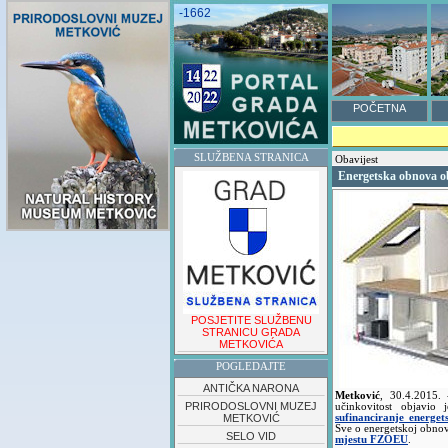
-1662
POČETNA
SLUŽBENA STRANICA
Obavijest
Energetska obnova ob
POSJETITE SLUŽBENU
STRANICU GRADA
METKOVIĆA
POGLEDAJTE
ANTIČKA NARONA
Metković
,
30.4.2015.
PRIRODOSLOVNI MUZEJ
učinkovitost objavio
METKOVIĆ
sufinanciranje energet
Sve o energetskoj obnov
SELO VID
mjestu FZOEU
.