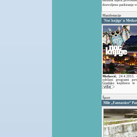
ukinuta mjera privremen
dozvoljeno parkiranje v
Manifestacije
'Noć knjige' u Metko
Metković
,
24.4.2015.
održani programi p
Gradsku knjižnicu te
Šport
Mile „Fantastico“ P