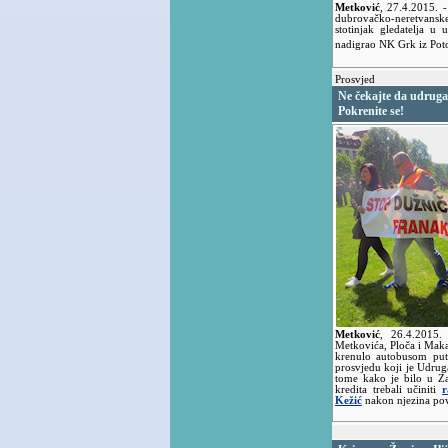
Metković
,
27.4.2015.
-
dubrovačko-neretvansk
stotinjak gledatelja u
nadigrao NK Grk iz Po
Prosvjed
Ne čekajte da udruga
Pokrenite se!
Metković
,
26.4.2015
Metkovića, Ploča i Maka
krenulo autobusom put
prosvjedu koji je Udruga
tome kako je bilo u Za
kredita trebali učiniti
r
Kežić
nakon njezina pov