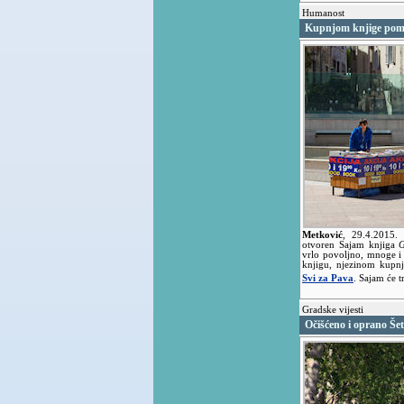
Humanost
Kupnjom knjige pomaž
Metković
,
29.4.2015
otvoren Sajam knjiga
vrlo povoljno, mnoge i 
knjigu, njezinom kupnj
Svi za Pava
. Sajam će t
Gradske vijesti
Očišćeno i oprano Šet