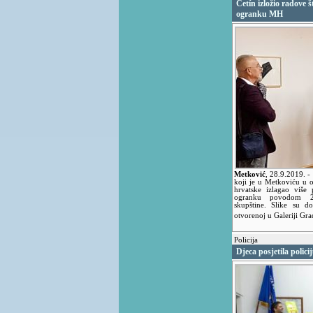
Cetín izložio radove
ogranku MH
Metković
,
28.9.2019.
-
koji je u Metkoviću u 
hrvatske izlagao više
ogranku povodom 29.
skupštine. Slike su do
otvorenoj u Galeriji Gr
Policija
Djeca posjetila poli