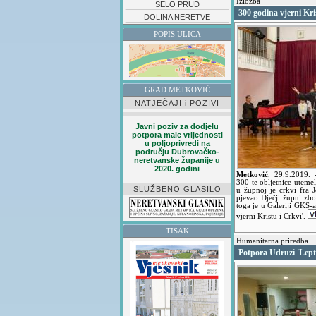
Izložba
SELO PRUD
300 godina vjerni Kri
DOLINA NERETVE
POPIS ULICA
GRAD METKOVIĆ
NATJEČAJI i POZIVI
Javni poziv za dodjelu
potpora male vrijednosti
u poljoprivredi na
području Dubrovačko-
neretvanske županije u
2020. godini
Metković
,
29.9.2019.
300-te obljetnice utemel
SLUŽBENO GLASILO
u župnoj je crkvi fra 
pjevao Dječji župni zb
toga je u Galeriji GKS-a
vjerni Kristu i Crkvi'.
TISAK
Humanitarna priredba
Potpora Udruzi 'Lepti