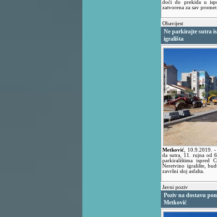
doći do prekida u isp
zatvorena za sav promet
Obavijest
Ne parkirajte sutra i
igrališta
Metković
,
10.9.2019.
-
da sutra, 11. rujna od 6
parkiralištima ispred 
Neretvino igralište, bu
završni sloj asfalta.
Javni poziv
Poziv na dostavu pon
Metković