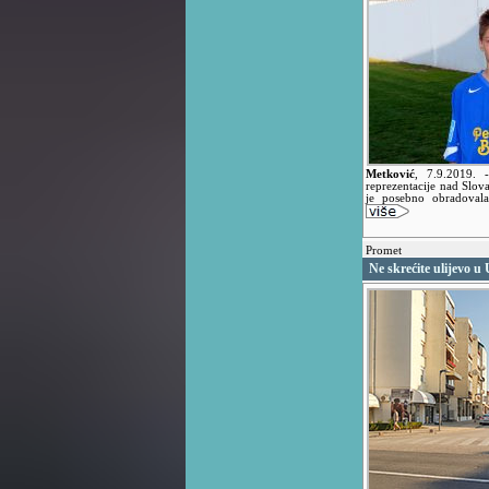
Metković
,
7.9.2019.
reprezentacije nad Slov
je posebno obradovala
Promet
Ne skrećite ulijevo u