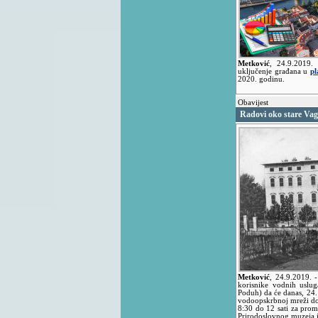
Metković
,
24.9.2019.
uključenje građana u
pl
2020. godinu.
Obavijest
Radovi oko stare Vag
Metković
,
24.9.2019.
-
korisnike vodnih uslug
Poduh) da će danas, 24. 
vodoopskrbnoj mreži doć
8:30 do 12 sati za prom
Prirodoslovnog muzeja 