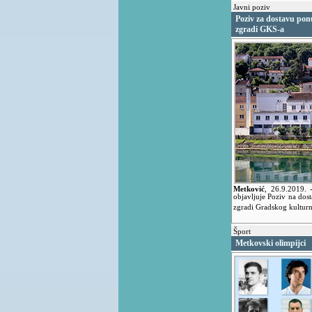
Javni poziv
Poziv za dostavu pon
zgradi GKS-a
Metković
,
26.9.2019.
objavljuje Poziv na do
zgradi Gradskog kulturn
Šport
Metkovski olimpijci