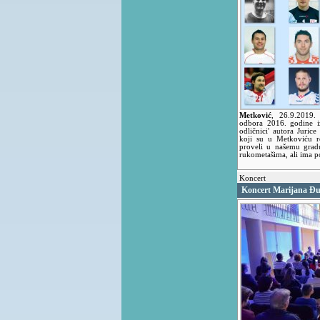
Metković
,
26.9.2019
odbora 2016. godine iza
odličnici' autora Juric
koji su u Metkoviću ro
proveli u našemu grad
rukometašima, ali ima po
Koncert
Koncert Marijana Đu