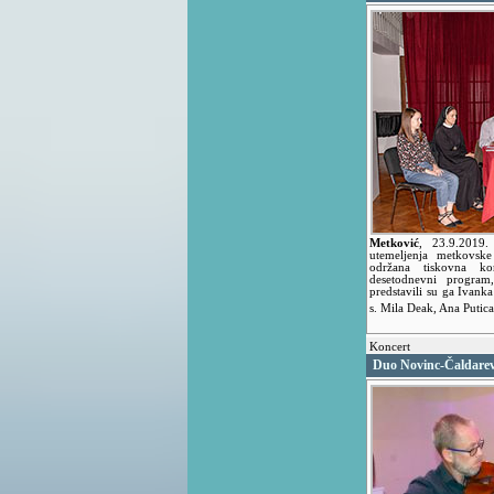
Metković
,
23.9.2019
utemeljenja metkovsk
održana tiskovna kon
desetodnevni program
predstavili su ga Ivank
s. Mila Deak, Ana Putic
Koncert
Duo Novinc-Čaldarev