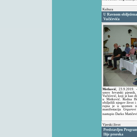
Kultura
U Ravnom obilježena 
Vučićevića
Metković
,
23.9.2019.
umro hrvatski pjesnik,
Vučićević, koji je kao di
u Metković. Rodna Her
obilježili njegov život
rujna je u spomen na
manifestacija
Grgurovi
nastupio Darko Matičev
Vjerski život
Predstavljen Program 
Ilije proroka