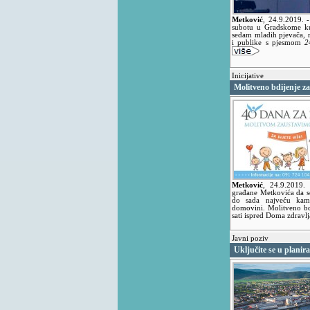
Metković
,
24.9.2019.
subotu u Gradskome kul
sedam mladih pjevača, 
i publike s pjesmom
2
Inicijative
Molitveno bdijenje z
Metković
,
24.9.2019.
građane Metkovića da s
do sada najveću kamp
domovini. Molitveno bd
sati ispred Doma zdravl
Javni poziv
Uključite se u plani