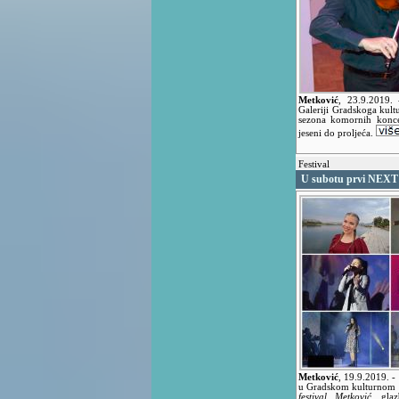
Metković
,
23.9.2019.
Galeriji Gradskoga kult
sezona komornih koncer
jeseni do proljeća.
Festival
U subotu prvi NEXT f
Metković
,
19.9.2019.
-
u Gradskom kulturnom s
festival Metković
, glaz