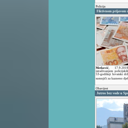
Policija
Fiktivnom prijavom d
Metković
,
17.9.2
istraživanjem policijsk
53-godišnji hrvatski drž
sumnjiči za kazneno dje
Obavijest
Jutros bez vode u Sp