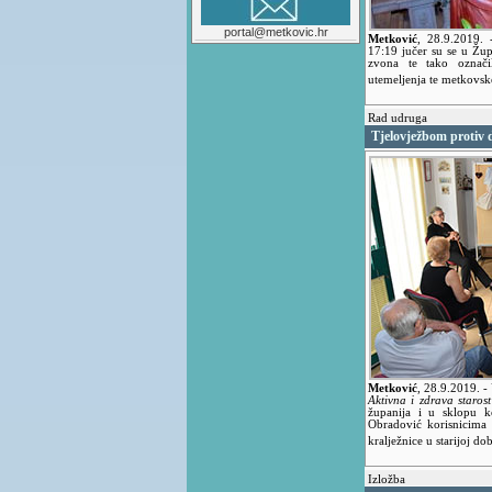
portal@metkovic.hr
Metković
,
28.9.2019.
17:19 jučer su se u Župi
zvona te tako označil
utemeljenja te metkovs
Rad udruga
Tjelovježbom protiv 
Metković
,
28.9.2019.
-
Aktivna i zdrava staros
županija i u sklopu ko
Obradović korisnicima
kralježnice u starijoj do
Izložba