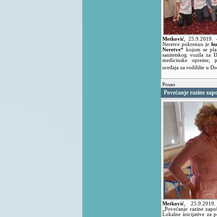
Metković
,
25.9.2019.
Neretve pokrenuo je
hu
Neretve“
kojom se pla
sanitetskog vozila za
medicinske opreme, p
uređaja za rodilište u 
Posao
Povećanje razine zapoš
Metković
,
25.9.201
„Povećanje razine zapoš
Lokalne inicijative za p