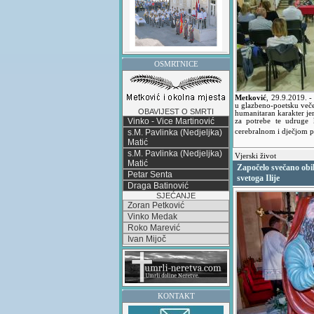
OSMRTNICE
Metković
,
29.9.2019.
-
u glazbeno-poetsku veče
OBAVIJEST O SMRTI
humanitaran karakter je
Vinko - Vice Martinović
za potrebe te udruge 
s.M. Pavlinka (Nedjeljka)
cerebralnom i dječjom p
Matić
s.M. Pavlinka (Nedjeljka)
Vjerski život
Matić
Započelo svečano obil
Petar Senta
svetoga Ilije
Draga Batinović
SJEĆANJE
Zoran Petković
Vinko Medak
Roko Marević
Ivan Mijoč
KONTAKT