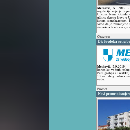
Metković
,
5.9.2019.
-
regulacija koja je dopu
Ulicom Ivana Gundulić
tržnice skrenu lijevo u 
žutom signalizacijom, 
samo da je zabranjeno 
stanarima te ulice u nju
Obavijest
Dio Predolca sutra b
Metković
,
5.9.2019.
-
korisnike vodnih uslu
Putu groblja i Tivatskoj
13 sati zbog radova na
vode.
Promet
Novi prometni smjero