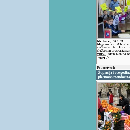
Metković
,
28.9.2019.
-
blagdana sv. Mihovila, 
službenici Policijske 
službenim prostorijama po
vrtića i nižih razreda o
Poljoprivreda
Županija i ove godine
plasmana mandarina