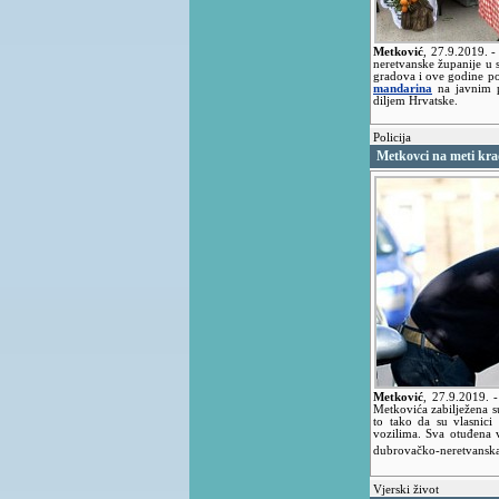
Metković
,
27.9.2019.
-
neretvanske županije u
gradova i ove godine p
mandarina
na javnim p
diljem Hrvatske.
Policija
Metkovci na meti krad
Metković
,
27.9.2019.
Metkovića zabilježena su
to tako da su vlasnici 
vozilima. Sva otuđena 
dubrovačko-neretvanska
Vjerski život