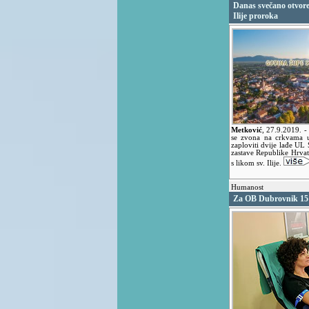
Danas svečano otvoren
Ilije proroka
Metković
,
27.9.2019.
-
se zvona na crkvama u
zaploviti dvije lađe UL S
zastave Republike Hrvats
s likom sv. Ilije.
Humanost
Za OB Dubrovnik 15 