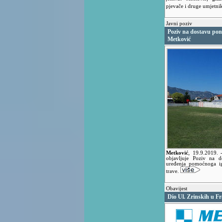
pjevače i druge umjetnike
Javni poziv
Poziv na dostavu pon
Metković
Metković
,
19.9.2019.
objavljuje Poziv na 
uređenja pomoćnoga igr
trave.
Obavijest
Dio Ul. Zrinskih u F