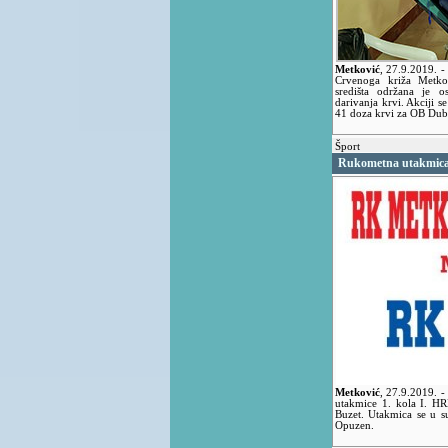
Metković
,
27.9.2019.
-
Crvenoga križa Metko
središta održana je o
darivanja krvi. Akciji s
41 doza krvi za OB Dub
Šport
Rukometna utakmica
Metković
,
27.9.2019.
-
utakmice 1. kola I. 
Buzet. Utakmica se u s
Opuzen.