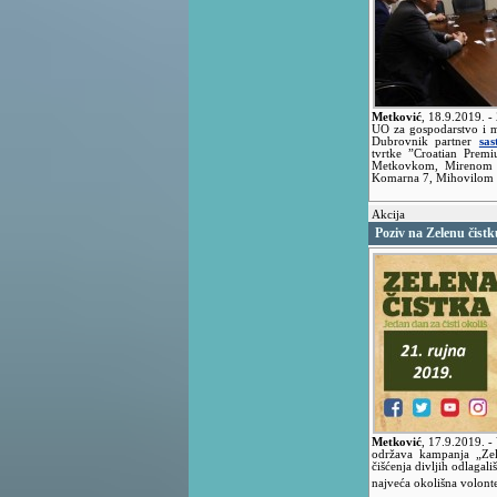
Metković
,
18.9.2019.
-
UO za gospodarstvo i m
Dubrovnik partner
sas
tvrtke ”Croatian Prem
Metkovkom, Mirenom B
Komarna 7, Mihovilom 
Akcija
Poziv na Zelenu čistku
Metković
,
17.9.2019.
-
održava kampanja „Zele
čišćenja divljih odlagali
najveća okolišna volont