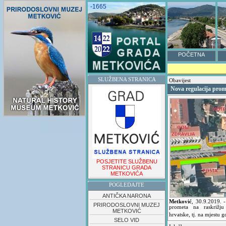
-1665
POČETNA
SLUŽBENA STRANICA
Obavijest
Nova regulacija prom
POSJETITE SLUŽBENU
STRANICU GRADA
METKOVIĆA
POGLEDAJTE
ANTIČKA NARONA
Metković
,
30.9.2019.
PRIRODOSLOVNI MUZEJ
prometa na raskrižju
METKOVIĆ
hrvatske, tj. na mjestu g
SELO VID