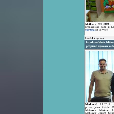
Metković
,
9.9.2019.
- 
predškolske dane u D
oprema
za taj vrtić.
Gradska uprava
Gradonačelnik Milan
potpisao ugovore o d
Metković
,
9.9.2019.
prostorijama Grada M
Metković Marijom Ob
Metković Jozom Jurko