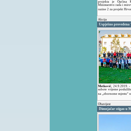
projekta je Općina K
Ministarstvo rada i miro
razine 2 za projekt Hrva
Akcija
Uspješno provedena '
Metković
,
24.9.2019.
-
subote vrijeme poslužilo
na „zbornome mjestu“ n
Obavijest
Dimnjačar stigao u M