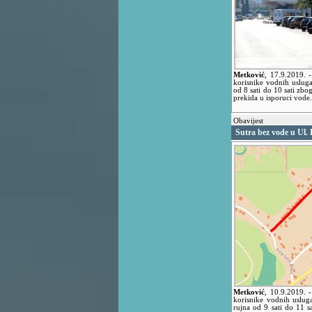
Metković
,
17.9.2019.
-
korisnike vodnih usluga
od 8 sati do 10 sati zb
prekida u isporuci vode.
Obavijest
Sutra bez vode u Ul. 
Metković
,
10.9.2019.
-
korisnike vodnih usluga
rujna od 9 sati do 11 