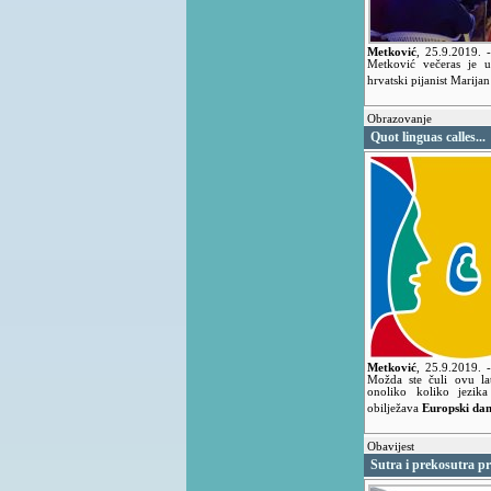
Metković
,
25.9.2019.
Metković večeras je u
hrvatski pijanist Marija
Obrazovanje
Quot linguas calles...
Metković
,
25.9.2019.
Možda ste čuli ovu lat
onoliko koliko jezik
obilježava
Europski dan
Obavijest
Sutra i prekosutra p