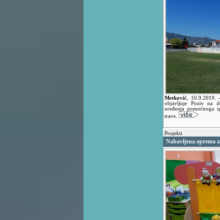
Metković
,
10.9.2019.
objavljuje Poziv na 
uređenja pomoćnoga igr
trave.
Projekti
Nabavljena oprema za