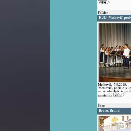
Folklor
KUD 'Metković' pozi
Metković
,
7.9.2019.
-
'Metković', počinje s u
će se obavljati u pro
terminima:
Šport
Bravo, Bruno!