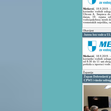
Metković
,
19.9.2019.
-
korisnike vodnih usluga
Ulicom A. Stepinca do
danas, 19. rujana 
vodoopskrbnoj mreži do
vremenskih neprilika, ra
Obavijest
Jutros bez vode u Ul
Metković
,
18.9.2019.
-
korisnike vodnih uslug
od 8:30 do 11 sati zbo
prekida u isporuci vode.
Županija
Župan Dobroslavić pr
CPWI i vinske udru