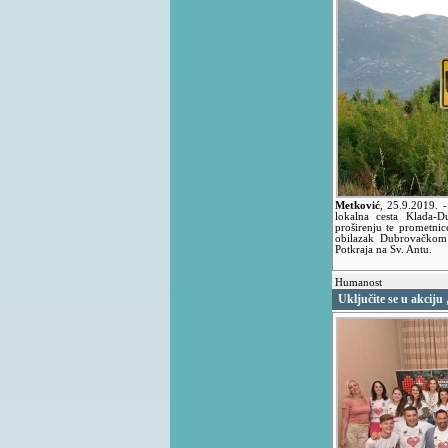
Metković
,
25.9.2019.
-
lokalna cesta Klada-
proširenju te prometni
obilazak Dubrovačkom 
Potkraja na Sv. Antu.
Humanost
Uključite se u akciju