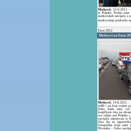
Metković
,
15.6.2012.
-
iz Poljske. Poslao nam 
metkovskih navijača s n
metkovskije pridružio i
Euro 2012
Metkovci na Euru 20
Metković
,
14.6.2012.
-
otišli i na kraj svijeta
Irska kada smo već 
krajičkom oka na ekranu
sve otišao put Poljske i
navijača otputovao iz 
Ono što sa sigurnošć
fotografija koju nam 
Hrvatska – Irska navijač