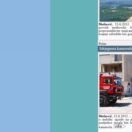
Metković
,
15.6.2012.
proveli metkovski če
prepoznatljivim majica
krajnje odredište bio gr
Požar
Izbjegnuta katastrof
Metković
,
15.6.2012.
-
u stubištu zgrade na 
posljedice mogle biti k
katastrofa.