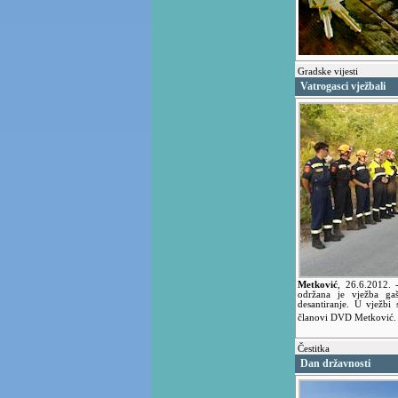
Gradske vijesti
Vatrogasci vježbali
Metković
,
26.6.2012.
održana je vježba g
desantiranje. U vježbi 
članovi DVD Metković
Čestitka
Dan državnosti