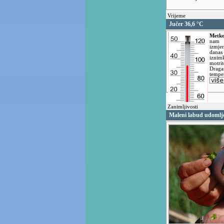
Vrijeme
Jučer 36,6 °C
Metko
nam 
izmje
danas 
izni
motri
Draga
temp
Zanimljivosti
Maleni labud udomlje