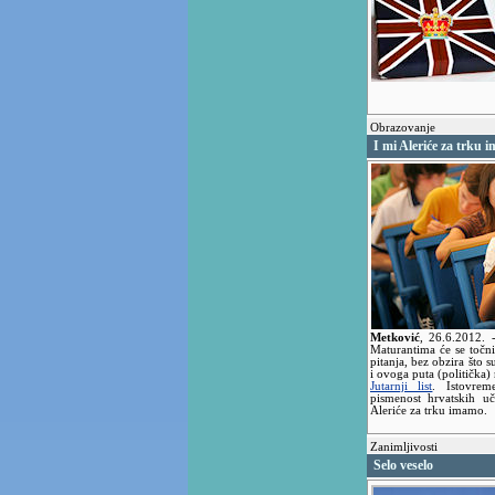
Obrazovanje
I mi Aleriće za trku 
Metković
,
26.6.2012.
Maturantima će se točn
pitanja, bez obzira što s
i ovoga puta (politička)
Jutarnji list
. Istovre
pismenost hrvatskih uč
Aleriće za trku imamo.
Zanimljivosti
Selo veselo