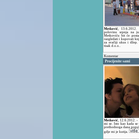
Metković
,
13.6.2012
polovinu srpnja na j
Metkoviću bit će post
razgledati i kupovati kn
za svačiji ukus i džep.
tisak d.o.o..
Komentar
Procijenite sami
Metković
,
12.6.2012.
-
mi se. Isto kao kada s
prethodnoga dana popuše
gdje mi je kutija.