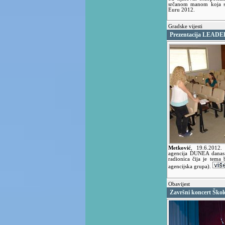
srčanom manom koja se,
Euru 2012.
Gradske vijesti
Prezentacija LEADE
Metković
,
19.6.2012
agencija DUNEA danas j
radionica čija je tem
agencijska grupa).
Obavijest
Završni koncert Škole