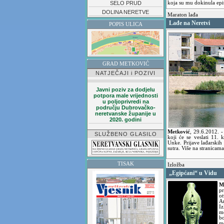
SELO PRUD
koja su mu dokinula epi
DOLINA NERETVE
Maraton lađa
Lađe na Neretvi
POPIS ULICA
GRAD METKOVIĆ
NATJEČAJI i POZIVI
Javni poziv za dodjelu
potpora male vrijednosti
u poljoprivredi na
području Dubrovačko-
neretvanske županije u
2020. godini
Metković
,
29.6.2012.
-
SLUŽBENO GLASILO
koji će se veslati 11. 
Unke. Prijave lađarskih 
sutra. Više na stranicam
TISAK
Izložba
„Egipćani“ u Vidu
M
p
o
A
I
m
bo
m