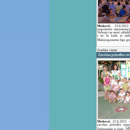
Metković
,
23.6.201
nogometne reprezentaci
Vidonjci su sinoć ublaži
i ne bi kada je nji
Malonogometne lige gr
Gradske vijesti
Završna priredba vrti
Metković
,
22.6.2012.
završna priredba naz
Dalmatinka je čudo
.