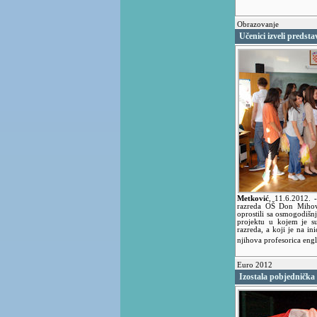
Obrazovanje
Učenici izveli predst
Metković
,
11.6.2012.
razreda OŠ Don Mihovi
oprostili sa osmogodišn
projektu u kojem je s
razreda, a koji je na in
njihova profesorica eng
Euro 2012
Izostala pobjednička 