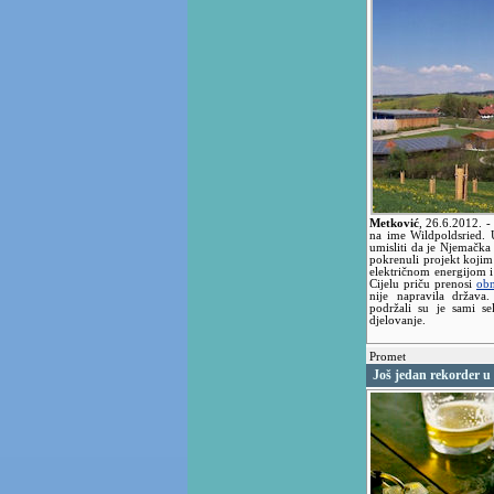
Metković
,
26.6.2012.
-
na ime Wildpoldsried. 
umisliti da je Njemačk
pokrenuli projekt koji
električnom energijom i
Cijelu priču prenosi
obn
nije napravila država
podržali su je sami se
djelovanje.
Promet
Još jedan rekorder u