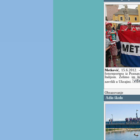
Metković
,
15.6.2012.
fotoreportera iz Pozna
Italijom. Želimo im š
završili u Ukrajini.
Obrazovanje
Adio školo