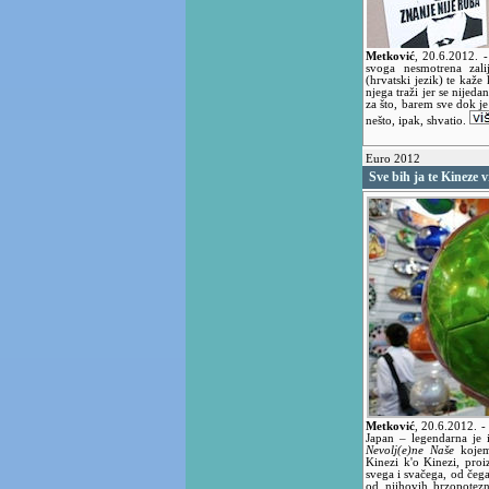
Metković
,
20.6.2012.
-
svoga nesmotrena zali
(hrvatski jezik) te kaže
njega traži jer se nijeda
za što, barem sve dok je
nešto, ipak, shvatio.
Euro 2012
Sve bih ja te Kineze 
Metković
,
20.6.2012.
-
Japan – legendarna je 
Nevolj(e)ne Naše
kojemu
Kinezi k'o Kinezi, proi
svega i svačega, od čega
od njihovih brzopotez