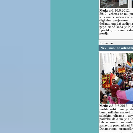
Metković
,
10.6.2012.
-
2012. večeras će milij
su vlasnici kafića već u
digitalne projektore i 
dočarati ugođaj stadiona
nego sinoć kada je Nje
Športskoj u svim kafi
gostiju.
Komentar
Nek' smo i to odradili
Metković
,
9.6.2012.
- 
misliti koliko im je s
bombastičnim naslovim
splitskim ulicama i zav
podršku dalo im je i 9
bih se usudio na sto
zastavom promarširati Ma
Dinamovom promarširat