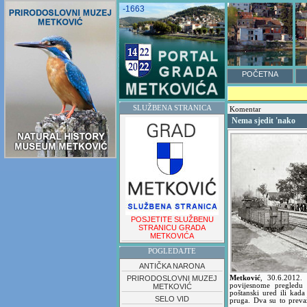
-1663
POČETNA
SLUŽBENA STRANICA
Komentar
Nema sjedit 'nako
POSJETITE SLUŽBENU
STRANICU GRADA
METKOVIĆA
POGLEDAJTE
ANTIČKA NARONA
PRIRODOSLOVNI MUZEJ
Metković
,
30.6.2012
povijesnome pregledu 
METKOVIĆ
poštanski ured ili kada 
SELO VID
pruga. Dva su to preva