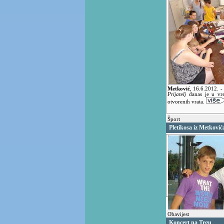
Metković
,
16.6.2012.
-
Prijatelj
danas je u vr
otvorenih vrata.
Šport
Pletikosa iz Metković
Obavijest
Koncert na Trgu