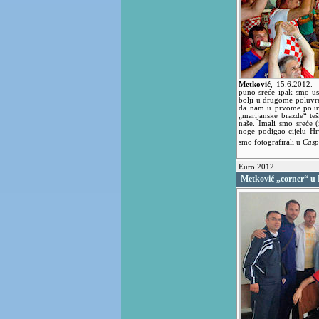
Metković
,
15.6.2012.
puno sreće ipak smo us
bolji u drugome poluvr
da nam u prvome poluv
„marijanske brazde“ teš
naše. Imali smo sreće (
noge podigao cijelu Hr
smo fotografirali u
Casp
Euro 2012
Metković „corner“ u 