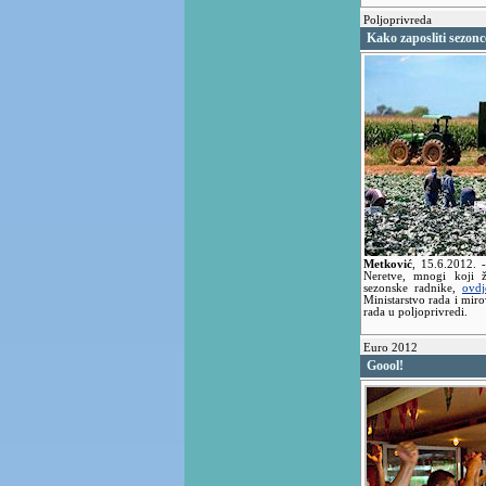
Poljoprivreda
Kako zaposliti sezonc
Metković
,
15.6.2012.
Neretve, mnogi koji ž
sezonske radnike,
ovdj
Ministarstvo rada i miro
rada u poljoprivredi.
Euro 2012
Goool!