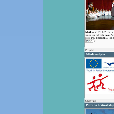
Metković
,
20.6.2012.
-
sinoć su održali svoj Z
oko 160 polaznika, od 
Projekti
Mladi na djelu
Obavijest
Poziv na Festival kla