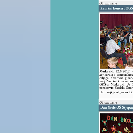
Obrazovanje
Završni koncert OGS
Metković
,
12.6.2012.
koncerata
i samostalnog
Šiljega, Osnovna glazb
svoj Završni koncert koj
GKS-a Metković. Uz 22
predstavio školski Gitar
zbor koji je otpjevao tr
Obrazovanje
Dan škole OŠ Stjepa