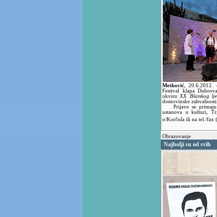
Metković
,
20.6.2012.
Festival klapa Dubrov
okviru
XX. Blatskog lje
domovinske zahvalnosti
Prijave se primaju do
ustanova u kulturi, T
o/Korčula ili na tel./fa
Obrazovanje
Najbolji su od svih