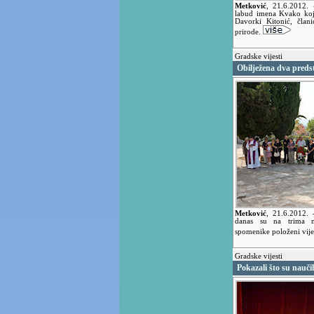
Metković
,
21.6.2012.
labud imena Kvako koji
Davorki Kitonić, člani
prirode.
Gradske vijesti
Obilježena dva preds
Metković
,
21.6.2012.
danas su na trima m
spomenike položeni vij
Gradske vijesti
Pokazali što su naučil