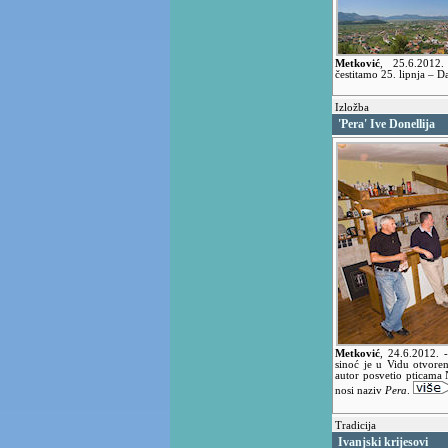
Metković
,
25.6.2012
čestitamo 25. lipnja – 
Izložba
'Pera' Ive Donellija
Metković
,
24.6.2012.
sinoć je u Vidu otvoren
autor posvetio pticama N
nosi naziv
Pera
.
Tradicija
Ivanjski krijesovi