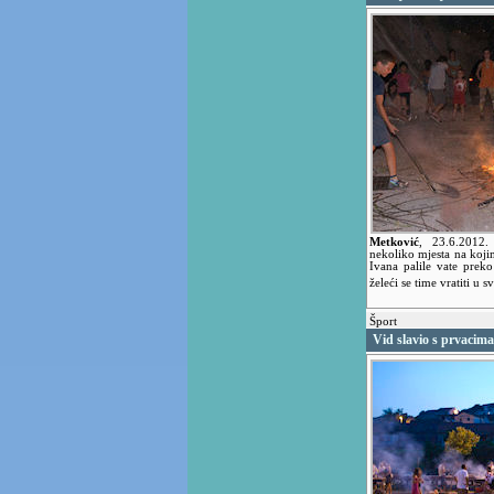
Metković
,
23.6.2012
nekoliko mjesta na koji
Ivana palile vate preko 
želeći se time vratiti u 
Šport
Vid slavio s prvacima