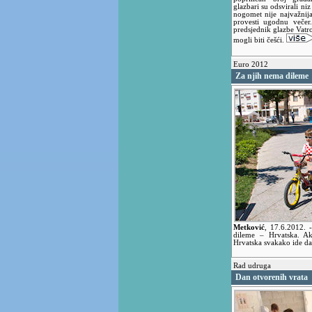
glazbari su odsvirali ni
nogomet nije najvažnija
provesti ugodnu večer.
predsjednik glazbe Vatro
mogli biti češći.
Euro 2012
Za njih nema dileme
Metković
,
17.6.2012.
dileme – Hrvatska. Ak
Hrvatska svakako ide dal
Rad udruga
Dan otvorenih vrata