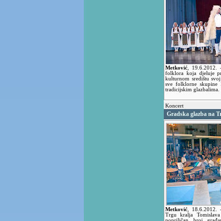
Metković
,
19.6.2012.
folklora koja djeluje
kulturnom središtu svo
sve folklorne skupine 
tradicijskim glazbalima.
Koncert
Gradska glazba na Tr
Metković
,
18.6.2012.
Trgu kralja Tomislav
popriličan broj građ