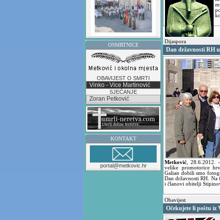
m
po
k
Dijaspora
OSMRTNICE
Dan državnosti RH u
OBAVIJEST O SMRTI
Vinko - Vice Martinović
SJEĆANJE
Zoran Petković
KONTAKT
Metković
,
28.6.2012.
portal@metkovic.hr
velike promotorice hr
Galian dobili smo fotog
Dan državnosti RH. Na fo
i članovi obitelji Stipino
Obavijest
Očekujete li poštu iz 