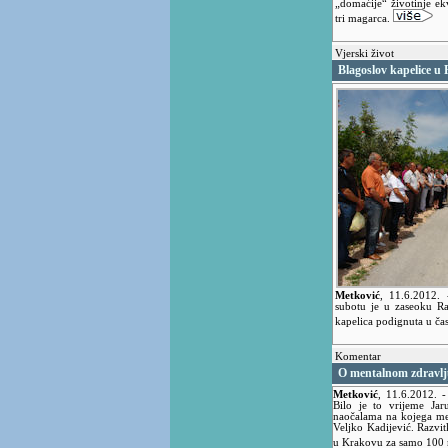
„domaćije“ životinje ek
tri magarca.
Vjerski život
Blagoslov kapelice u
Metković
,
11.6.2012.
subotu je u zaseoku Ra
kapelica podignuta u čas
Komentar
O mentalnom zdravlj
Metković
,
11.6.2012.
-
Bilo je to vrijeme Jar
naočalama na kojega me 
Veljko Kadijević. Razvi
u Krakovu za samo 100 m