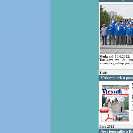
Metković
,
16.6.2012.
-
Tomislava svoj će konc
slušanje i gledanje potp
Tisak
Metkovski tek u pone
Euro 2012
Nove fotografije iz P