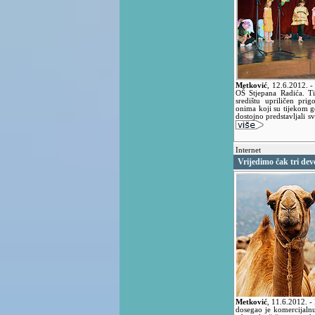
Metković
,
12.6.2012.
-
OŠ Stjepana Radića. 
središtu upriličen pri
onima koji su tijekom g
dostojno predstavljali s
Internet
Vrijedimo čak tri dev
Metković
,
11.6.2012.
-
dosegao je komercijalnu