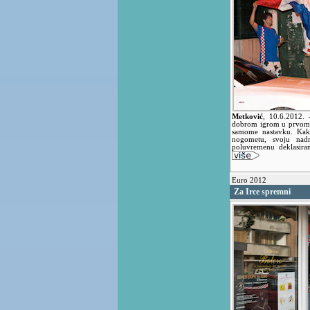
Metković
,
10.6.2012.
dobrom igrom u prvome
samome nastavku. Kak
nogometu, svoju nad
poluvremenu deklasira
Euro 2012
Za Irce spremni