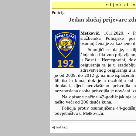
vijesti 
Policija
Jedan slučaj prijevare zd
Metković
,
16.1.2020.
- P
službenika Policijske po
osumnjičena je za kazneno dv
Sumnjiči se da je, s cil
činjenicu fiktivno prijavljen
u Bosni i Hercegovini, dov
osiguranja te je u razdoblj
zdravstvenog osiguranja u i
je od 2009. do 2012 g. na ime isplaćenih 
60 tisuća kuna, dok je u razdoblju od
doplatak djeci neovlašteno prisvojila
nezaposlena osoba prisvojila je novčani iz
Na opisane načine 42-godišnjakinja je
nešto veći od 206 tisuća kuna.
Policija protiv osumnjičene 44-godi
odvjetništvu u Metkoviću.