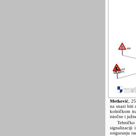
Metković
,
25
na snazi biti
kolničkom tr
istočne i južn
Tehničko
signalizaciji
osiguranju r