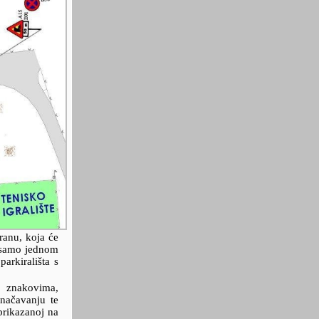
ranu, koja će
e samo jednom
arkirališta s
m znakovima,
značavanju te
prikazanoj na