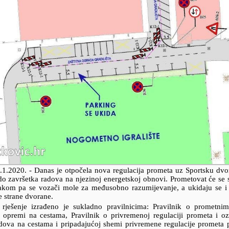
.1.2020.
- Danas je otpočela nova regulacija prometa uz Sportsku dvo
 do završetka radova na njezinoj energetskoj obnovi. Prometovat će s
akom pa se vozači mole za međusobno razumijevanje, a ukidaju se i p
e strane dvorane.
 rješenje izrađeno je sukladno pravilnicima: Pravilnik o prometni
 i opremi na cestama, Pravilnik o privremenoj regulaciji prometa i o
adova na cestama i pripadajućoj shemi privremene regulacije prometa 