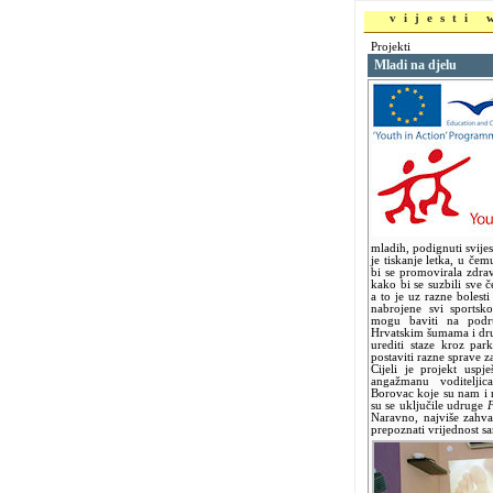
vijesti
Projekti
Mladi na djelu
mladih, podignuti svijes
je tiskanje letka, u čem
bi se promovirala zdrav
kako bi se suzbili sve
a to je uz razne bolesti
nabrojene svi sportsko
mogu baviti na podr
Hrvatskim šumama i drug
urediti staze kroz pa
postaviti razne sprave z
Cijeli je projekt uspj
angažmanu voditeljic
Borovac koje su nam i 
su se uključile udruge
F
Naravno, najviše zahva
prepoznati vrijednost s