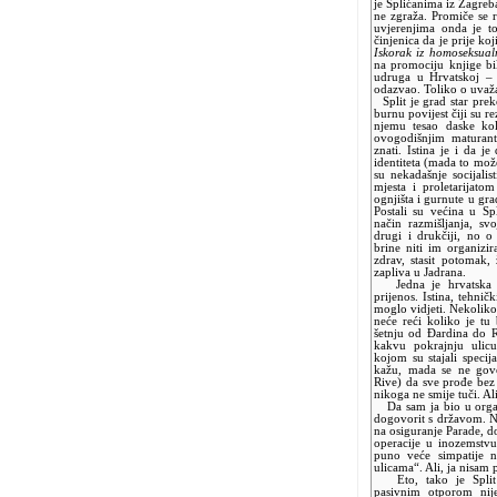
je Splićanima iz Zagreb
ne zgraža. Promiče se ra
uvjerenjima onda je t
činjenica da je prije ko
Iskorak iz homoseksual
na promociju knjige bi
udruga u Hrvatskoj –
odazvao. Toliko o uvaža
Split je grad star prek
burnu povijest čiji su re
njemu tesao daske kol
ovogodišnjim maturant
znati. Istina je i da j
identiteta (mada to može
su nekadašnje socijalis
mjesta i proletarijato
ognjišta i gurnute u gra
Postali su većina u Spl
način razmišljanja, sv
drugi i drukčiji, no 
brine niti im organizi
zdrav, stasit potomak,
zapliva u Jadrana.
Jedna je hrvatska tel
prijenos. Istina, tehnič
moglo vidjeti. Nekoliko
neće reći koliko je tu
šetnju od Đardina do R
kakvu pokrajnju ulic
kojom su stajali specij
kažu, mada se ne govo
Rive) da sve prođe bez n
nikoga ne smije tuči. Ali
Da sam ja bio u organi
dogovorit s državom. Ne
na osiguranje Parade, do
operacije u inozemstvu
puno veće simpatije n
ulicama“. Ali, ja nisam p
Eto, tako je Split r
pasivnim otporom nije