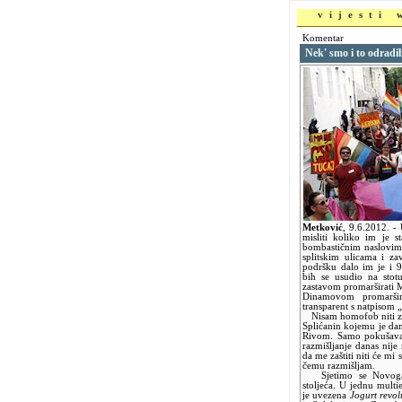
vijesti
Komentar
Nek' smo i to odradil
Metković
,
9.6.2012.
-
misliti koliko im je s
bombastičnim naslovim
splitskim ulicama i za
podršku dalo im je i 9
bih se usudio na sto
zastavom promarširati Ma
Dinamovom promarširat
transparent s natpisom „
Nisam homofob niti za
Splićanin kojemu je da
Rivom. Samo pokušavam 
razmišljanje danas nije 
da me zaštiti niti će mi 
čemu razmišljam.
Sjetimo se Novoga 
stoljeća. U jednu multie
je uvezena
Jogurt revol