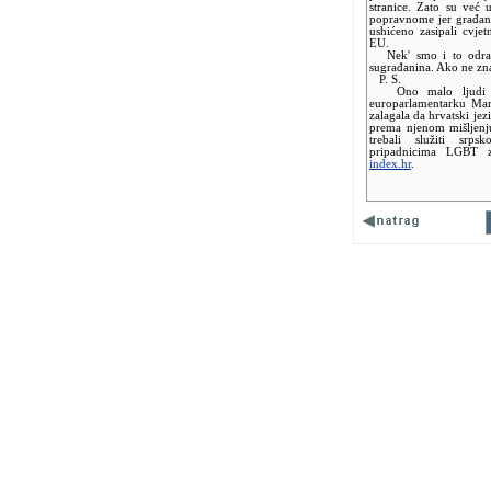
stranice. Zato su već 
popravnome jer građani 
ushićeno zasipali cvje
EU.
Nek' smo i to odradil
sugrađanina. Ako ne zna
P. S.
Ono malo ljudi pri
europarlamentarku Mar
zalagala da hrvatski jez
prema njenom mišljenju
trebali služiti srps
pripadnicima LGBT za
index.hr
.