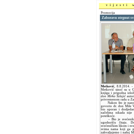
vijesti
Promocija
Zaboravu otrgnut sve
Metković
,
8.8.2014.
-
Metković sinoć su u Gr
knjiga i prigodna izl
don Mirko Talajić
autor
privremenom radu u Za
Nakon što je nazočne
govorio dr. don Mile V
bio uporan i dosljeda
načelima nikada nije 
poteškoće.
– Bio je svećenik pr
ugodnošću čitaju. 
svećeničkim likom i sv
svima nama koji ga 
zahvaljujemo i našoj Ma