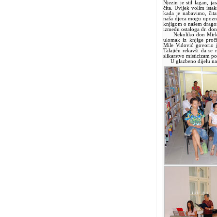
Njezin je stil lagan, j
čita. Uvijek volim istak
kada je nabavimo, čita
naša djeca mogu upozna
knjigom o našem dragom
između ostaloga dr. don
Nekoliko don Mirkovih
ulomak iz knjige proči
Mile Vidović govorio 
Talajiću rekavši da se
slikarstvo misticizam po
U glazbeno dijelu nast