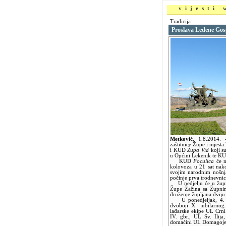
vijesti
Tradicija
Proslava Ledene Gosp
Metković
,
1.8.2014.
zaštitnice Župe i mjesta
i KUD
Župa Vid
koji su
u Općini Lekenik te 
KUD
Poculica
će n
kolovoza u 21 sat nako
svojim narodnim nošnja
počinje prva trodnevnic
U nedjelju će u župno
Župe Žažina sa Župnim
druženje župljana dviju
U ponedjeljak, 4. ko
dvoboji X. jubilarno
lađarske ekipe UL Crni
IV. gbr., UL Sv. Ili
domaćini UL Domagojevi