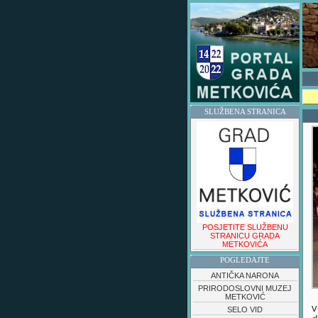
SLUŽBENA STRANICA
POSJETITE SLUŽBENU
STRANICU GRADA
METKOVIĆA
POGLEDAJTE
ANTIČKA NARONA
PRIRODOSLOVNI MUZEJ
METKOVIĆ
v
SELO VID