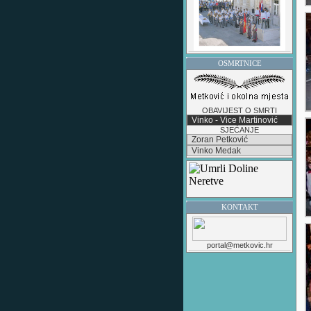
OSMRTNICE
OBAVIJEST O SMRTI
Vinko - Vice Martinović
SJEĆANJE
Zoran Petković
Vinko Medak
KONTAKT
portal@metkovic.hr