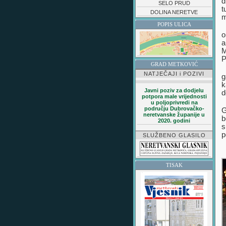
d
SELO PRUD
t
DOLINA NERETVE
m
POPIS ULICA
o
a
M
P
GRAD METKOVIĆ
NATJEČAJI i POZIVI
g
k
Javni poziv za dodjelu
d
potpora male vrijednosti
u poljoprivredi na
području Dubrovačko-
G
neretvanske županije u
b
2020. godini
s
p
SLUŽBENO GLASILO
TISAK