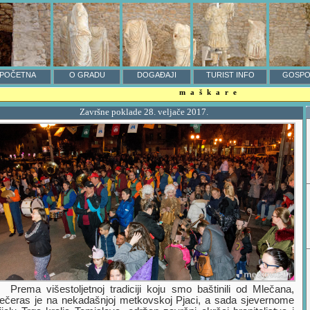
POČETNA
O GRADU
DOGAĐAJI
TURIST INFO
GOSPO
maškare
Završne poklade 28. veljače 2017.
Prema višestoljetnoj tradiciji koju smo baštinili od Mlečana,
ečeras je na nekadašnjoj metkovskoj Pjaci, a sada sjevernome