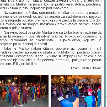
ijelu Trga kralja Tomislava, održan završni okršaj braniteljstva i
užiteljstva Marka Krnjevala koji je pratilo više stotina porotnika,
eđu kojima je bilo i najmlađih pod maskama.
Na samome početku, ceremonijal-meštar te sudac u procesu
bjavio je da se uvodi još jedna nagrada za sudjelovanje u povorci,
 to je nagrada publike, prema kojoj su je zaslužila djeca iz OŠ don
. Pavlinovića sa svojom maskom
Barokni malci, barokni znalci
.
otom s prišlo suđenju.
Naravno, optužbe protiv Marka bile su toliko brojne i ozbiljne da
a ne bi obranio ni poznati odvjetnički par Proković-Slodanović, a
amoli diplomand sa Sveučilišta u Bijakovićima, koji mu je
odijeljen po službenoj dužnosti.
Tako je Marko nakon čitanja oporuke uz posmrtni marš
radske glazbe ispraćen do stratišta na Maloj rivi, pošteno poliven
enzinom i ekspresno užgan. S njime su izgorjeli i svi grijesi, a od
utra počinje novi ciklus. Za početak ćemo se, ipak, iskreno posuti
epelom. Bili vjernici ili ne.
Foto: I. Puljan, F. Bokan