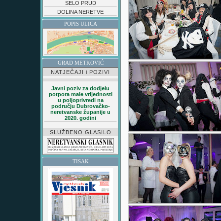
SELO PRUD
DOLINA NERETVE
POPIS ULICA
GRAD METKOVIĆ
NATJEČAJI i POZIVI
Javni poziv za dodjelu
potpora male vrijednosti
u poljoprivredi na
području Dubrovačko-
neretvanske županije u
2020. godini
SLUŽBENO GLASILO
TISAK