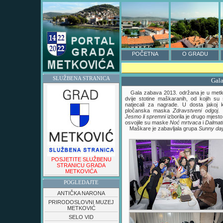
POČETNA
O GRADU
SLUŽBENA STRANICA
Gala
Gala zabava 2013. održana je u metkov
dvije stotine maškaranih, od kojih s
natjecali za nagrade. U dosta jakoj k
pločanska maska
Zdravstveni odgoj
.
Jesmo li spremni
izborila je drugo mjesto
osvojile su maske
Noć mrtvaca
i
Dalmati
Maškare je zabavljala grupa
Sunny da
POSJETITE SLUŽBENU
STRANICU GRADA
METKOVIĆA
POGLEDAJTE
ANTIČKA NARONA
PRIRODOSLOVNI MUZEJ
METKOVIĆ
SELO VID