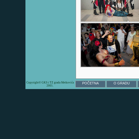
Copyright© GKS i TZ grada Metkovića
POČETNA
O GRADU
2001.