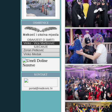
OSMRTNICE
OBAVIJEST O SMRTI
Vinko - Vice Martinović
SJEĆANJE
Zoran Petković
Vinko Medak
KONTAKT
portal@metkovic.hr