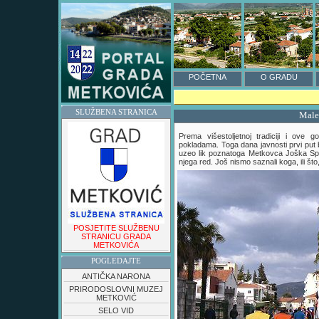
POČETNA
O GRADU
SLUŽBENA STRANICA
Male
Prema višestoljetnoj tradiciji i ove
pokladama. Toga dana javnosti prvi put 
uzeo lik poznatoga Metkovca Joška Sprči
njega red. Još nismo saznali koga, ili što,
POSJETITE SLUŽBENU
STRANICU GRADA
METKOVIĆA
POGLEDAJTE
ANTIČKA NARONA
PRIRODOSLOVNI MUZEJ
METKOVIĆ
SELO VID