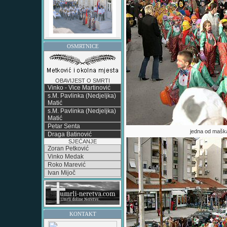
OSMRTNICE
OBAVIJEST O SMRTI
Vinko - Vice Martinović
s.M. Pavlinka (Nedjeljka)
Matić
s.M. Pavlinka (Nedjeljka)
Matić
Petar Senta
jedna od maška
Draga Batinović
SJEĆANJE
Zoran Petković
Vinko Medak
Roko Marević
Ivan Mijoč
KONTAKT