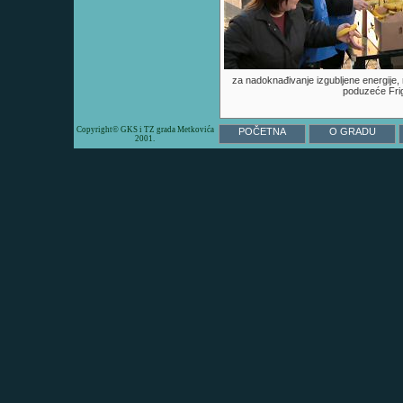
za nadoknađivanje izgubljene energije,
poduzeće Frig
Copyright© GKS i TZ grada Metkovića
POČETNA
O GRADU
2001.