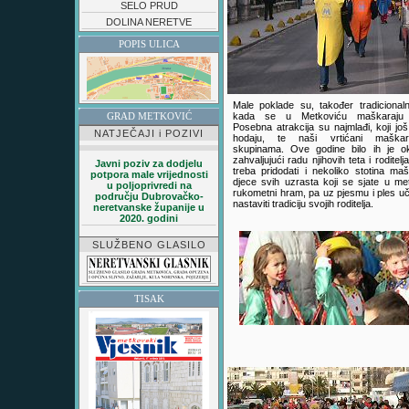
SELO PRUD
DOLINA NERETVE
POPIS ULICA
Male poklade su, također tradicional
kada se u Metkoviću maškaraju 
GRAD METKOVIĆ
Posebna atrakcija su najmlađi, koji još
NATJEČAJI i POZIVI
hodaju, te naši vrtićani maška
skupinama. Ove godine bilo ih je o
zahvaljujući radu njihovih teta i roditel
Javni poziv za dodjelu
treba pridodati i nekoliko stotina ma
potpora male vrijednosti
djece svih uzrasta koji se sjate u me
u poljoprivredi na
rukometni hram, pa uz pjesmu i ples u
području Dubrovačko-
nastaviti tradiciju svojih roditelja.
neretvanske županije u
2020. godini
SLUŽBENO GLASILO
TISAK