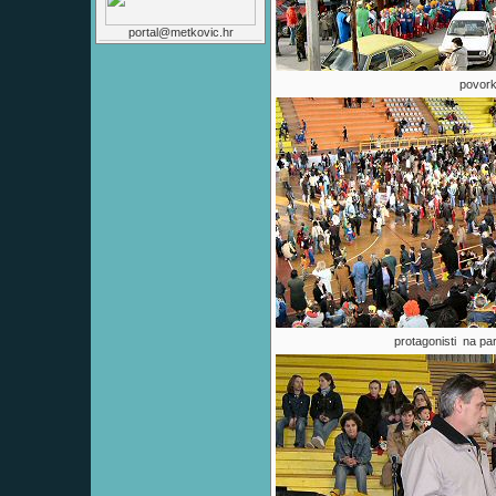
portal@metkovic.hr
povorka
protagonisti na par