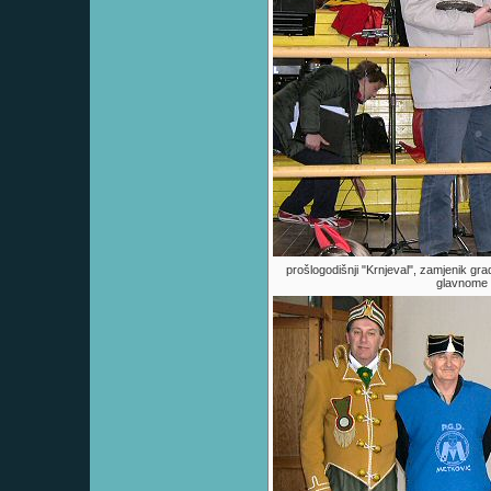
prošlogodišnji "Krnjeval", zamjenik gr
glavnome m