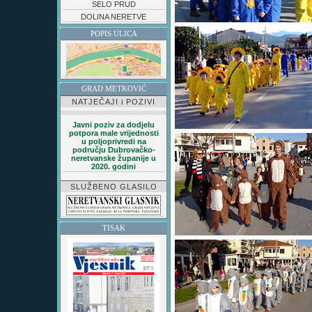
SELO PRUD
DOLINA NERETVE
POPIS ULICA
GRAD METKOVIĆ
NATJEČAJI i POZIVI
Javni poziv za dodjelu
potpora male vrijednosti
u poljoprivredi na
području Dubrovačko-
neretvanske županije u
2020. godini
SLUŽBENO GLASILO
TISAK