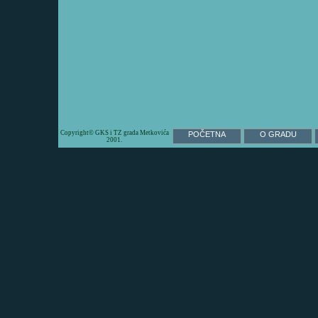
Copyright© GKS i TZ grada Metkovića
POČETNA
O GRADU
2001.