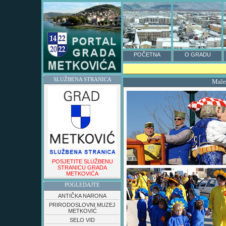
POČETNA
O GRADU
SLUŽBENA STRANICA
Male
POSJETITE SLUŽBENU
STRANICU GRADA
METKOVIĆA
POGLEDAJTE
ANTIČKA NARONA
PRIRODOSLOVNI MUZEJ
METKOVIĆ
SELO VID