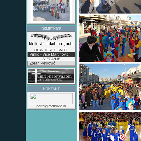
OSMRTNICE
OBAVIJEST O SMRTI
Vinko - Vice Martinović
SJEĆANJE
Zoran Petković
KONTAKT
portal@metkovic.hr