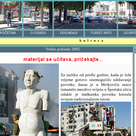
POČETNA
O GRADU
DOGAĐAJI
TURIST INFO
GOSPO
kultura
Velike poklade 2005.
Za razliku od prošle godine, kada je loše
vrijeme gotovo onemogućilo održavanje
povorke, danas je u Metkoviću sunce
izmamilo mnoštvo svijeta u Športsku ulicu
odakle je maškarska povorka krenula
svojom tradicionalnom rutom.