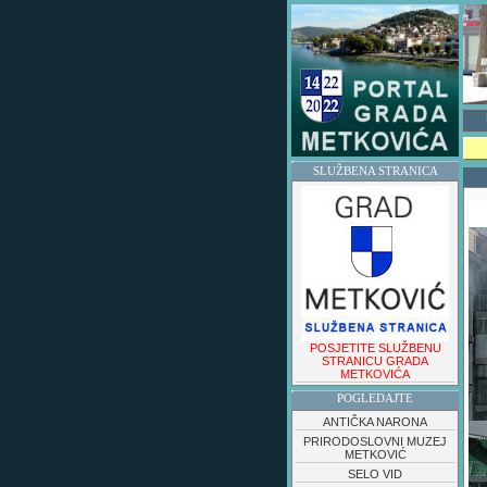
SLUŽBENA STRANICA
POSJETITE SLUŽBENU
STRANICU GRADA
METKOVIĆA
POGLEDAJTE
ANTIČKA NARONA
PRIRODOSLOVNI MUZEJ
METKOVIĆ
SELO VID