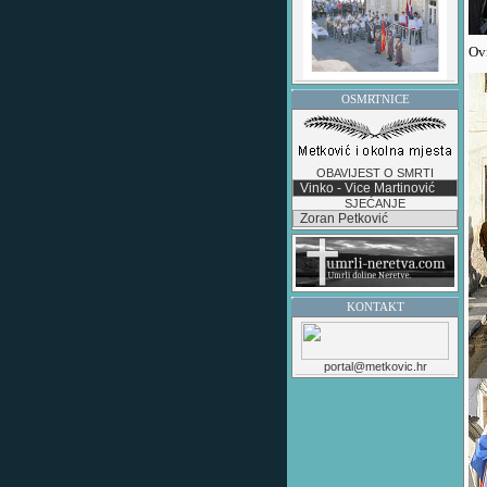
Ovi
OSMRTNICE
OBAVIJEST O SMRTI
Vinko - Vice Martinović
SJEĆANJE
Zoran Petković
KONTAKT
portal@metkovic.hr