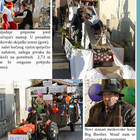
sljednje pripreme pred
lučujući nastup. U pozadini
kovski skijaški tereni (gore).
 nalet bočnog vjetra spriječio
, nažalost, našega prvaka da
skoči na potrebnih 2,73 m
me bi osigurao pobjedu
sno).
Novi stanari metkovske kuće
Big Brother. Vozač nam se
učinio nekako poznatim.