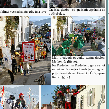
Gradska glazba - od gradskih vijećnika do
 klinci već sad znaju gdje ima love.
pučkošolaca.
Meli predvodi povorku starim dijelom
Metkovića (lijevo).
Na Predolac, na Predolac... gore se još
uvijek može sanjkati mada je snijeg pao
prije devet dana. Učenici OŠ Stjepana
Radića (gore).