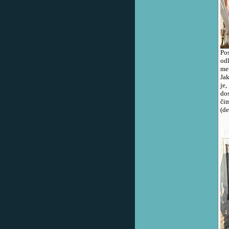
Po
od
met
Jak
je
do
či
(de