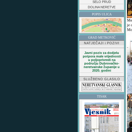
SELO PRUD
DOLINA NERETVE
POPIS ULICA
Međ
je
Mo
GRAD METKOVIĆ
NATJEČAJI i POZIVI
Javni poziv za dodjelu
potpora male vrijednosti
u poljoprivredi na
području Dubrovačko-
neretvanske županije u
2020. godini
SLUŽBENO GLASILO
TISAK