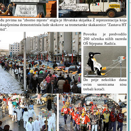
u prvima na "zborno mjesto" stigla je Hrvatska skijaška Ž reprezentacija koja
 okupljenima demonstrirala lude skokove sa trometarske skakaonice "Zastava HT
bil".
Povorku je predvodilo
260 učenika nižih razreda
OŠ Stjepana Radića.
D
o prije nekoliko dana
ovim saonicama nisu
trebali kotači.