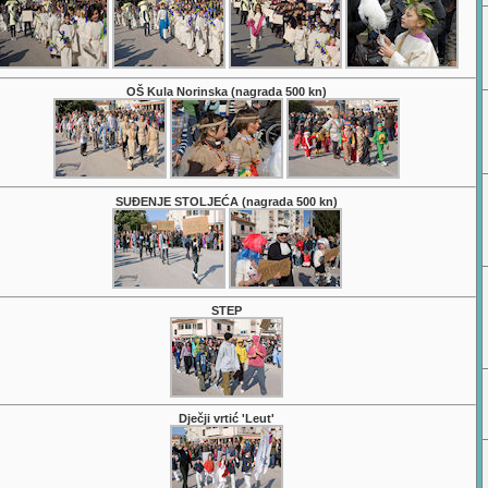
OŠ Kula Norinska (nagrada 500 kn)
SUĐENJE STOLJEĆA (nagrada 500 kn)
STEP
Dječji vrtić 'Leut'