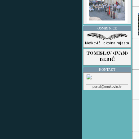
OSMRTNICE
KONTAKT
portal@metkovic.hr