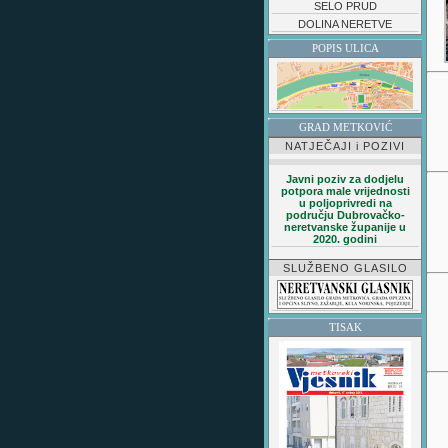
SELO PRUD
DOLINA NERETVE
POPIS ULICA
GRAD METKOVIĆ
NATJEČAJI i POZIVI
Javni poziv za dodjelu
potpora male vrijednosti
u poljoprivredi na
području Dubrovačko-
neretvanske županije u
2020. godini
SLUŽBENO GLASILO
TISAK