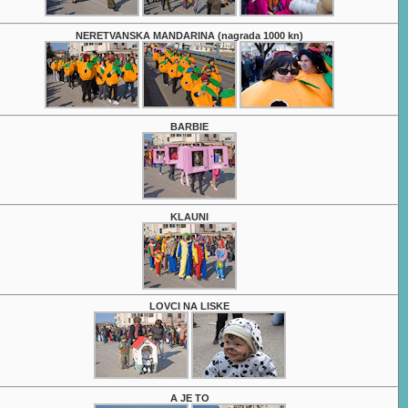
NERETVANSKA MANDARINA (nagrada 1000 kn)
BARBIE
KLAUNI
LOVCI NA LISKE
A JE TO