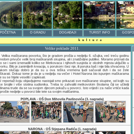
POČETNA
O GRADU
DOGAĐAJI
TURIST INFO
GOSPO
kultura
Velike poklade 2011.
Velika maškarana povorka, što je gradom prošla u nedjelju 6. ožujka, već treću godinu
redom privuče velik broj maškaranih skupina, ali i znatiželjne publike. Moramo priznati da
 se i sami iznenadili koliko se Metkovaca i njihovih susjeda iz okolnih mjesta uključilo u
orku. Bilo je zanimljivih kreacija, s porukom i bez nje, ili poruka baš i nije bila shvaćena. U
akom slučaju dobro je da su u ova teška vremena ljudi sačuvali duh i da se žele
škarati. Dokaz tome je da je u nedjelju na večer i Hotel Narona bio ispunjen maškarama
e su se htjele veseliti i zaplesati.
reportaži koju objavljujemo nastojali smo prikazati sve maškarane skupine, od kojih su
e brojile i više stotina sudionika. Treba to zahvaliti metkovskim školama čiji se učitelji
inama trude da se sa svojom djecom pokažu u povorci. Isto vrijedi i za naše vrtiće kada
prošle nedjelje u povorci bile tete sa svojim mališanima.
POPLAVA - OŠ Don Mihovila Pavlinovića (3. nagrada)
NARONA - OŠ Stjepana Radića (1. nagrada)