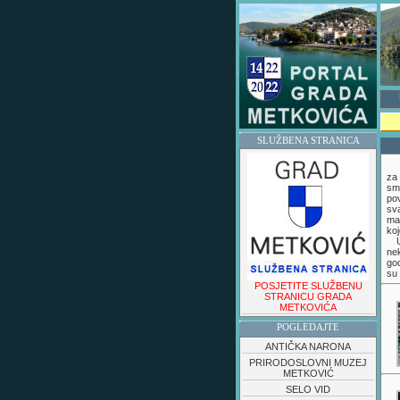
SLUŽBENA STRANICA
za 
smo
pov
sv
ma
koj
U 
nek
god
su 
POSJETITE SLUŽBENU
STRANICU GRADA
METKOVIĆA
POGLEDAJTE
ANTIČKA NARONA
PRIRODOSLOVNI MUZEJ
METKOVIĆ
SELO VID