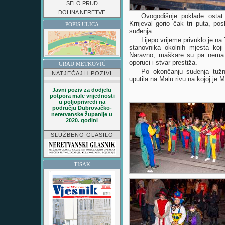
SELO PRUD
DOLINA NERETVE
Ovogodišnje poklade osta
Krnjeval gorio čak tri puta, po
POPIS ULICA
suđenja.
Lijepo vrijeme privuklo je na
stanovnika okolnih mjesta koj
Naravno, maškare su pa nema l
oporuci i stvar prestiža.
GRAD METKOVIĆ
Po okončanju suđenja tužn
NATJEČAJI i POZIVI
uputila na Malu rivu na kojoj je 
Javni poziv za dodjelu
potpora male vrijednosti
u poljoprivredi na
području Dubrovačko-
neretvanske županije u
2020. godini
SLUŽBENO GLASILO
TISAK