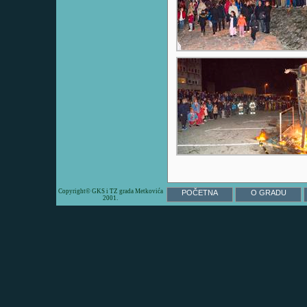
Copyright© GKS i TZ grada Metkovića
POČETNA
O GRADU
2001.