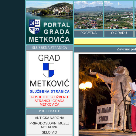
POČETNA
O GRADU
SLUŽBENA STRANICA
Završne pok
POSJETITE SLUŽBENU
STRANICU GRADA
METKOVIĆA
POGLEDAJTE
ANTIČKA NARONA
PRIRODOSLOVNI MUZEJ
METKOVIĆ
SELO VID