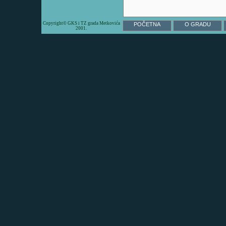
Copyright© GKS i TZ grada Metkovića
POČETNA
O GRADU
2001.