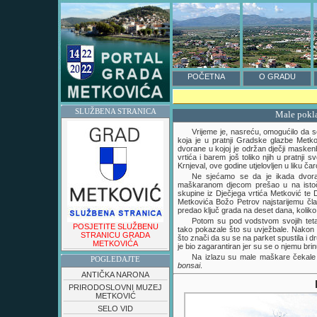
POČETNA
O GRADU
SLUŽBENA STRANICA
Male pokla
Vrijeme je, nasreću, omogućilo da 
koja je u pratnji Gradske glazbe Metk
dvorane u kojoj je održan dječji masken
vrtića i barem još toliko njih u pratnji s
Krnjeval, ove godine utjelovljen u liku ča
Ne sjećamo se da je ikada dvorana
maškaranom djecom prešao u na istočn
skupine iz Dječjega vrtića Metković te 
Metkovića Božo Petrov najstarijemu čl
predao ključ grada na deset dana, koliko
Potom su pod vodstvom svojih tet
POSJETITE SLUŽBENU
tako pokazale što su uvježbale. Nakon 'o
STRANICU GRADA
što znači da su se na parket spustila i d
METKOVIĆA
je bio zagarantiran jer su se o njemu brinu
Na izlazu su male maškare čekale 
POGLEDAJTE
bonsai
.
ANTIČKA NARONA
PRIRODOSLOVNI MUZEJ
METKOVIĆ
SELO VID