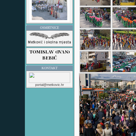
OSMRTNICE
KONTAKT
portal@metkovic.hr