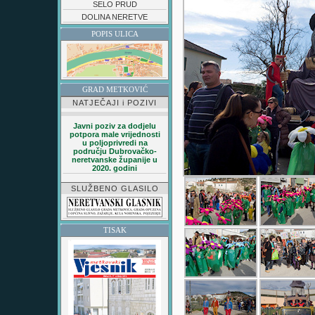
SELO PRUD
DOLINA NERETVE
POPIS ULICA
GRAD METKOVIĆ
NATJEČAJI i POZIVI
Javni poziv za dodjelu
potpora male vrijednosti
u poljoprivredi na
području Dubrovačko-
neretvanske županije u
2020. godini
SLUŽBENO GLASILO
TISAK