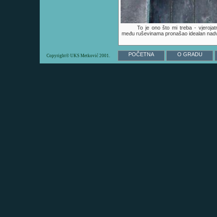
To je ono što mi treba - vjeroja
među ruševinama pronašao idealan nadv
POČETNA
O GRADU
Copyright© UKS Metković 2001.