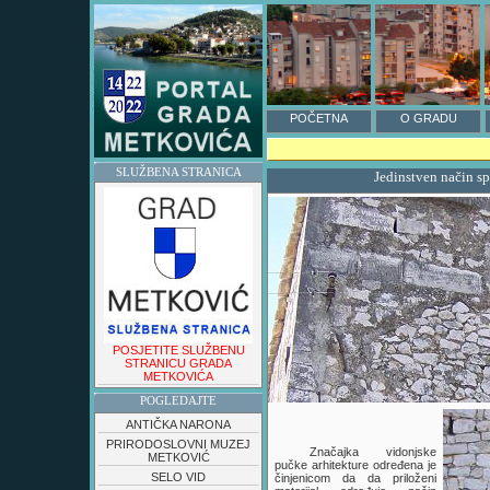
POČETNA
O GRADU
SLUŽBENA STRANICA
Jedinstven način s
POSJETITE SLUŽBENU
STRANICU GRADA
METKOVIĆA
POGLEDAJTE
ANTIČKA NARONA
PRIRODOSLOVNI MUZEJ
Značajka vidonjske
METKOVIĆ
pučke arhitekture određena je
SELO VID
činjenicom da da priloženi