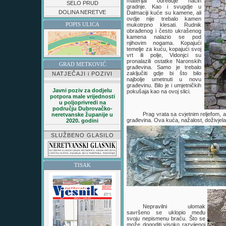
materijal određuje način
SELO PRUD
gradnje. Kao i svugdje u
DOLINA NERETVE
Dalmaciji kuće su kamene, ali
ovdje nije trebalo kamen
POPIS ULICA
mukotrpno klesati. Rudnik
obrađenog i često ukrašenog
kamena nalazio se pod
njihovim nogama. Kopajući
temelje za kuću, kopajući svoj
vrt ili polje, Vidonjci su
pronalazili ostatke Naronskih
GRAD METKOVIĆ
građevina. Samo je trebalo
zaključiti gdje bi što bilo
NATJEČAJI i POZIVI
najbolje umetnuti u novu
građevinu. Bilo je i umjetničkih
Javni poziv za dodjelu
pokušaja kao na ovoj slici.
potpora male vrijednosti
u poljoprivredi na
području Dubrovačko-
Prag vrata sa cvjetnim reljefom, 
neretvanske županije u
građevina. Ova kuća, nažalost, doživjela 
2020. godini
SLUŽBENO GLASILO
TISAK
Nepravilni ulomak
savršeno se uklopio među
svoju nepismenu braću. Što se
može dogoditi visoko razvijenoj