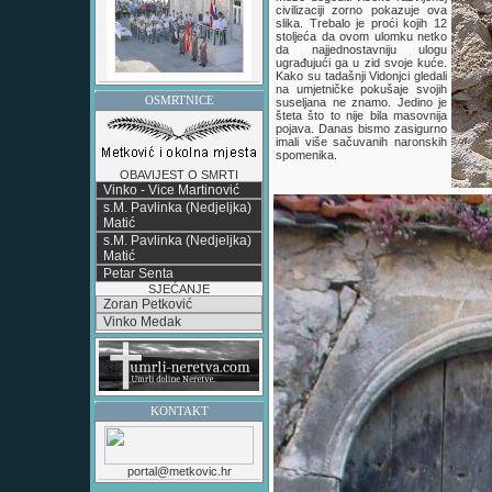
civilizaciji zorno pokazuje ova
slika. Trebalo je proći kojih 12
stoljeća da ovom ulomku netko
da najjednostavniju ulogu
ugrađujući ga u zid svoje kuće.
Kako su tadašnji Vidonjci gledali
na umjetničke pokušaje svojih
OSMRTNICE
suseljana ne znamo. Jedino je
šteta što to nije bila masovnija
pojava. Danas bismo zasigurno
imali više sačuvanih naronskih
spomenika.
OBAVIJEST O SMRTI
Vinko - Vice Martinović
s.M. Pavlinka (Nedjeljka)
Matić
s.M. Pavlinka (Nedjeljka)
Matić
Petar Senta
SJEĆANJE
Zoran Petković
Vinko Medak
KONTAKT
portal@metkovic.hr