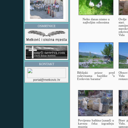
Nešto danas nismo u
Ovdje 
najboljim odnosima
stari
zam
OSMRTNICE
starok
otkriv
Vida
KONTAKT
Biblijski prizor pred
Obnov
ruševinama bazilike "u
Vida 
Erešovim barama"
restaur
portal@metkovic.hr
Povijesna baština (zasad) u
Biser 
kavezu čeka izgradnju
Vidu
muzeja
samog