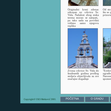
Originalni krsni zdenac
Od sto
otkopan uz crkvicu Sv.
što se
Vida. Nažalost zbog niska
prizor
terena morao se zatrpati,
pa tako sada na površini
vidimo samo njegovu
repliku
Zvona crkvice Sv. Vida do
"Erešo
šezdesetih godina prošlog
ugrađ
stoljeća objavljivala su sve
Naro
značajne događaje
spomen
POČETNA
O GRADU
Copyright© UKS Metković 2001.