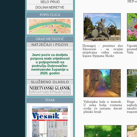
HEP-ov
SELO PRUD
DOLINA NERETVE
POPIS ULICA
GRAD METKOVIĆ
NATJEČAJI i POZIVI
Domagoj -
pessimus dux
Ugostit
Slavorum
- sa svojim
promi
strijelcima viđen rukom
Vida
Javni poziv za dodjelu
kipara Stjepana Skoke
potpora male vrijednosti
u poljoprivredi na
području Dubrovačko-
neretvanske županije u
2020. godini
SLUŽBENO GLASILO
TISAK
Vidonjska kala u sumrak.
Duge 
U neka bolja vremena
najbol
ovdje će rasvjetu davati
istra
plinski ferali
trupom