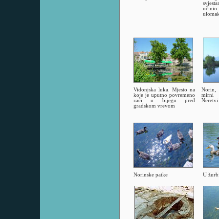
svjest
učin
ulomak
Vidonjska luka. Mjesto na
Norin,
koje je uputno povremeno
mirni 
zaći u bijegu pred
Neretvi
gradskom vrevom
Norinske patke
U žurb