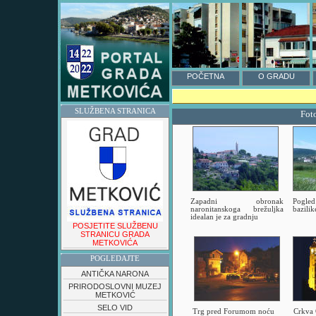
POČETNA
O GRADU
SLUŽBENA STRANICA
Fot
Zapadni obronak
Pogled
naronitanskoga brežuljka
bazili
idealan je za gradnju
POSJETITE SLUŽBENU
STRANICU GRADA
METKOVIĆA
POGLEDAJTE
ANTIČKA NARONA
PRIRODOSLOVNI MUZEJ
METKOVIĆ
SELO VID
Trg pred Forumom noću
Crkva 