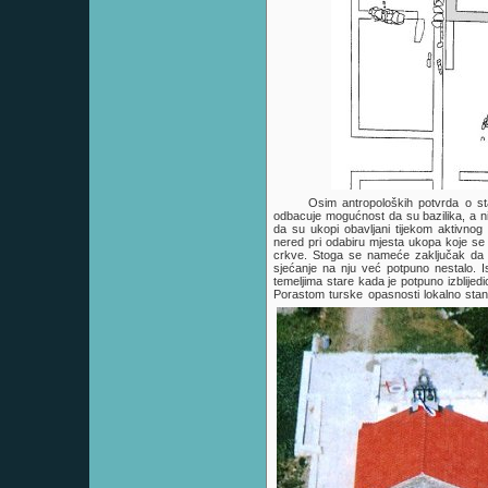
Osim antropoloških potvrda o sta
odbacuje mogućnost da su bazilika, a ni 
da su ukopi obavljani tijekom aktivnog 
nered pri odabiru mjesta ukopa koje se
crkve. Stoga se nameće zaključak da j
sjećanje na nju već potpuno nestalo. 
temeljima stare kada je potpuno izblij
Porastom turske opasnosti lokalno stan