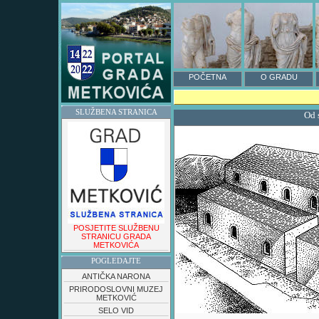
POČETNA
O GRADU
SLUŽBENA STRANICA
Od 
POSJETITE SLUŽBENU
STRANICU GRADA
METKOVIĆA
POGLEDAJTE
ANTIČKA NARONA
PRIRODOSLOVNI MUZEJ
METKOVIĆ
SELO VID