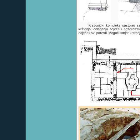
Krstionički kompleks sastojao s
krštenja: odlaganju odjeće i egzorcizm
odjeće i sv. potvrdi. Mogući smjer kretanj