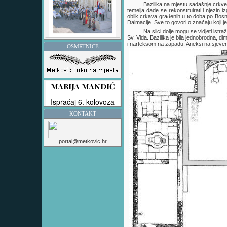
Bazilika na mjestu sadašnje crkve 
temelja dade se rekonstruirati i njezin i
oblik crkava građenih u to doba po Bosni
Dalmacije. Sve to govori o značaju koji 
Na slici dolje mogu se vidjeti istr
Sv. Vida. Bazilika je bila jednobrodna, 
i narteksom na zapadu. Aneksi na sjeveru i
OSMRTNICE
KONTAKT
portal@metkovic.hr