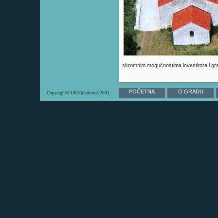
skromnim mogućnostima investitora i grad
POČETNA
O GRADU
Copyright© UKS Metković 2001.