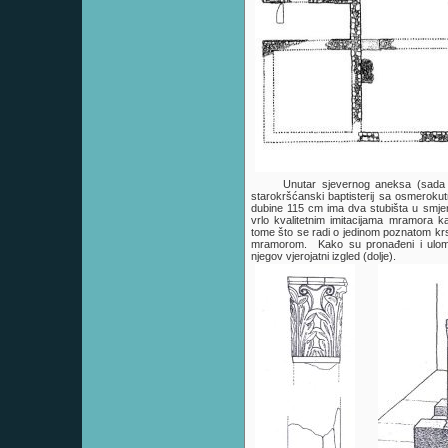
Unutar sjevernog aneksa (sada 
starokršćanski baptisterij sa osmeroku
dubine 115 cm ima dva stubišta u smje
vrlo kvalitetnim imitacijama mramora k
tome što se radi o jedinom poznatom krs
mramorom. Kako su pronađeni i ulomci 
njegov vjerojatni izgled (dolje).