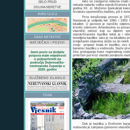
Iako se zasigurno odavna znalo 
SELO PRUD
nekada nalazila velika starokršćanska b
DOLINA NERETVE
godina XX. st. Možemo špekulirati kako n
hrvatsku spomeničku baštinu, još k tome
POPIS ULICA
Prva istraživanja proveo je 19
Nastavak je uslijedio tek 1990. i 1993. 
lokalitet. U javnosti je naročito odje
krsnim zdencem. Arheolozima su posao o
vlasnički odnosi koji su dijelom spr
starokršćanske bazilike tekla je i o
GRAD METKOVIĆ
temeljima bazilike. Iako je na lokalitetu 
izmiješanim slojevima došlo se do neki
NATJEČAJI i POZIVI
svoju propast imala tri bazilike, ovu 
barama i baziliku u vodovodu. Naziv prv
činu prokapanja trase regionalnog vod
Javni poziv za dodjelu
prokrčen put kroz vlastito povijesno nasl
potpora male vrijednosti
u poljoprivredi na
području Dubrovačko-
neretvanske županije u
2020. godini
SLUŽBENO GLASILO
TISAK
Dok je bazilika u Erešovim baram
vodovodu je zatrpana (ponovno vlasnički