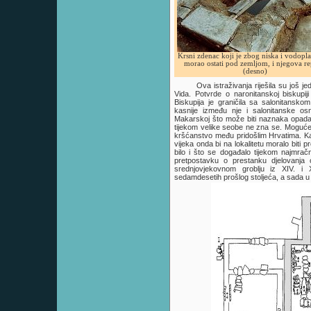
Krsni zdenac koji je zbog niska i vodopla
morao ostati pod zemljom, i njegova re
(desno)
Ova istraživanja riješila su još j
Vida. Potvrde o naronitanskoj biskupi
Biskupija je graničila sa salonitansko
kasnije između nje i salonitanske os
Makarskoj što može biti naznaka opadan
tijekom velike seobe ne zna se. Moguće je 
kršćanstvo među pridošlim Hrvatima. Kad
vijeka onda bi na lokalitetu moralo biti
bilo i što se događalo tijekom najmrač
pretpostavku o prestanku djelovanja 
srednjovjekovnom groblju iz XIV. i 
sedamdesetih prošlog stoljeća, a sada u 