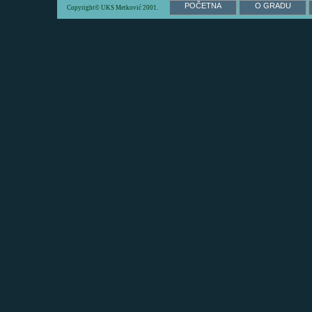
POČETNA
O GRADU
Copyright© UKS Metković 2001.