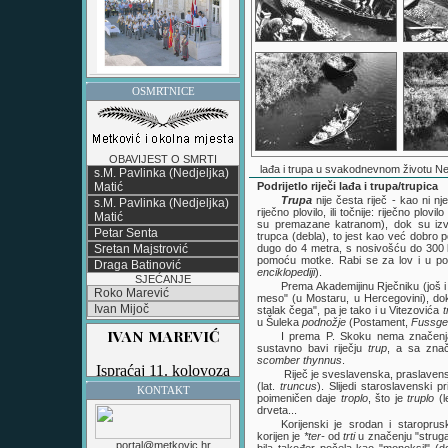
OSMRTNICE
OBAVIJEST O SMRTI
lađa i trupa u svakodnevnom životu Ner
s.M. Pavlinka (Nedjeljka)
Matić
Podrijetlo riječi lađa i trupa/trupica
Trupa
nije česta riječ - kao ni n
s.M. Pavlinka (Nedjeljka)
riječno plovilo, ili točnije: riječno pl
Matić
su premazane katranom), dok su izvor
Petar Senta
trupca (debla), to jest kao već dobro 
Sretan Majstrović
dugo do 4 metra, s nosivošću do 300 ki
pomoću motke. Rabi se za lov i u po
Draga Batinović
enciklopediji
).
SJEĆANJE
Prema Akademijinu Rječniku (još i
Roko Marević
meso" (u Mostaru, u Hercegovini), do
Ivan Mijoč
stalak čega", pa je tako i u Vitezovića
t
u Šuleka
podnožje
(Postament,
Fussges
I prema P. Skoku nema značenj
sustavno bavi riječju
trup
, a sa znač
scomber
thynnus
.
Riječ je sveslavenska, praslavens
(lat.
truncus
). Slijedi staroslavenski p
KONTAKT
poimeničen daje
troplo
, što je
truplo
(l
drveta...
Korijenski je srodan i staroprus
korijen je
*ter-
od
trti
u značenju "strugati
portal@metkovic.hr
bila također počela kao "monoksil" (d