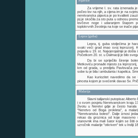
Pijavice
Za vrijeme I. sv. rata iznenada je
počeo lov na njih, a cijena im je na svje
neretvanska pijavica je po kvaliteti zauz
joj je skočila za sto puta u odnosu prem
lovčeve noge i udaranjem štapom p
toplokrvnih životinja na koje se inače pij
Lepra (guba)
Lepra, tj. guba stoljećima je ha
svaki veći grad imao svoj
leprozorij
. 
pojavila u 19. st. Najvjerojatnije je došla
Početkom 20. st. u Dalmaciji je bilo sve
Da bi se spriječilo širenje bol
Metkoviću pronađe mjesto za leprozorij, g
km od grada, u predjelu Pavlovača podi
sobe tu je bila i ambulanta i kapelica. Sm
Kao kuriozitet navedimo da se
pinceta kojom je svećenik davao Sv. Pri
Malarija
Slavni talijanski putopisac Albert
i o svom posjetu Neretvanskom kraju 17
životu u Neretvi gdje je često harala
"Neretvo od Boga prokleta", a malar
"Neretvanska bolest". Dalje iznosi jed
rekao da groznica od koje masovno s
stanovnik ima mali šator kojim se štiti
uzročnik malarije "otkriven" tek u Indiji 1