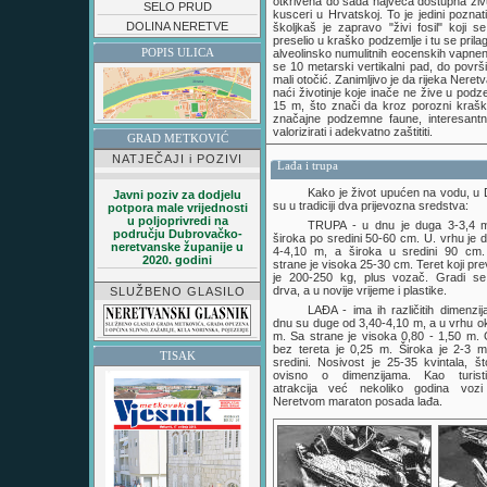
otkrivena do sada najveća dostupna živu
SELO PRUD
kusceri u Hrvatskoj. To je jedini pozna
DOLINA NERETVE
školjkaš je zapravo "živi fosil" koji s
preselio u kraško podzemlje i tu se prila
POPIS ULICA
alveolinsko numulitnih eocenskih vapnen
se 10 metarski vertikalni pad, do površ
mali otočić. Zanimljivo je da rijeka Ner
naći životinje koje inače ne žive u podze
15 m, što znači da kroz porozni krašk
značajne podzemne faune, interesantn
valorizirati i adekvatno zaštititi.
GRAD METKOVIĆ
NATJEČAJI i POZIVI
Lađa i trupa
Kako je život upućen na vodu, u D
Javni poziv za dodjelu
su u tradiciji dva prijevozna sredstva:
potpora male vrijednosti
u poljoprivredi na
TRUPA - u dnu je duga 3-3,4 
području Dubrovačko-
široka po sredini 50-60 cm. U. vrhu je 
neretvanske županije u
4-4,10 m, a široka u sredini 90 cm
2020. godini
strane je visoka 25-30 cm. Teret koji pre
je 200-250 kg, plus vozač. Gradi s
drva, a u novije vrijeme i plastike.
SLUŽBENO GLASILO
LAĐA - ima ih različitih dimenzij
dnu su duge od 3,40-4,10 m, a u vrhu o
m. Sa strane je visoka 0,80 - 1,50 m.
bez tereta je 0,25 m. Široka je 2-3 
TISAK
sredini. Nosivost je 25-35 kvintala, št
ovisno o dimenzijama. Kao turist
atrakcija već nekoliko godina voz
Neretvom maraton posada lađa.