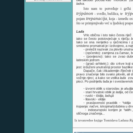
ladva
.
Isto nam to potvrđuje i grčki
trýpánon
trý
- svrdlo, bušilica, te
trepanacija
pojam
, koja - između os
što se primjenjivalo već u ljudskoj prapov
Lađa
Vrlo obična i isto tako česta riječ
iako se često poistovjećuje s riječju
b
Iako se ona nerijetko u rječnicima i 
smisleno promatrati je i izdvojeno, a n
- pretežit nazivak za plovilo unutra
- (općenito): zamjena za čamac, b
- (povijesno): tako se zvao dub
latinskim jedrom
- (grad.-arhitekt.): dio crkve koj
jest: izduženi unutrašnji prostor bazilik
Dapače, čak i Akademijin
Rječnik
(
pravo značenje bilo
svako plovilo
, ali
vožnje
rijeci
, a kako se
velika lađa
zo
pisci. Po podrijetlu lađa je i sveslavens
- izvorni oblik u staroslav. je
alъdij
- stari hrvatski oblik je
ladija
, od če
- ruski –
lódija, ladъjá
- litavski -
eldija
- praslavenski praoblik -
*oldija
kopanja:
načve
, iskopina/izdubina u drve
- indoeuropski korijen je
*aldh-
sličnoga značenja...
Iz izvanredne knjige Tomislava Ladana
Ri