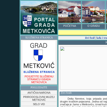
POČETNA
O GRADU
SLUŽBENA STRANICA
živi fosil
|
lađa i tr
J
POSJETITE SLUŽBENU
STRANICU GRADA
METKOVIĆA
POGLEDAJTE
ANTIČKA NARONA
Živi fosili
PRIRODOSLOVNI MUZEJ
Delta Neretve, koja pripada pod
METKOVIĆ
drugim kraškim pojavama. Jedna od najz
SELO VID
značaja je Jama u Metkoviću, iznad kuće 