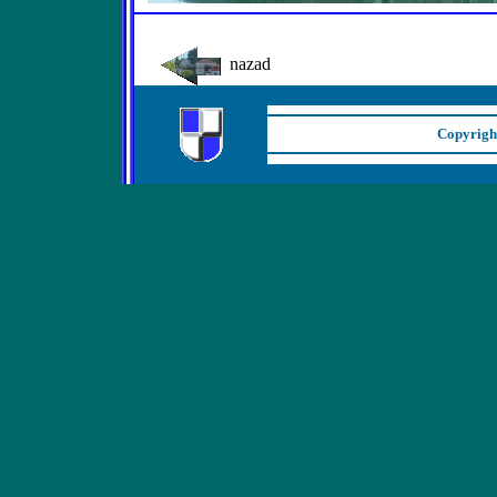
nazad
Cop
y
righ