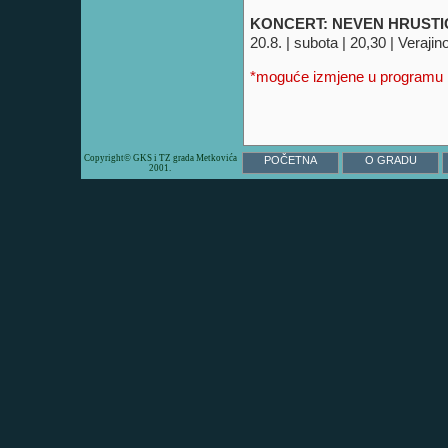
KONCERT: NEVEN HRUSTIĆ 
20.8. | subota | 20,30 | Veraji
*moguće izmjene u programu 
Copyright© GKS i TZ grada Metkovića
POČETNA
O GRADU
2001.