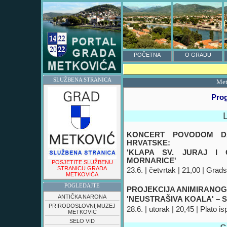
POČETNA
O GRADU
SLUŽBENA STRANICA
Met
Prog
KONCERT POVODOM DA
HRVATSKE:
'KLAPA SV. JURAJ I
MORNARICE'
POSJETITE SLUŽBENU
STRANICU GRADA
23.6. | četvrtak | 21,00 | Grads
METKOVIĆA
POGLEDAJTE
PROJEKCIJA ANIMIRANOG 
ANTIČKA NARONA
'NEUSTRAŠIVA KOALA' – S
PRIRODOSLOVNI MUZEJ
28.6. | utorak | 20,45 | Plato i
METKOVIĆ
SELO VID