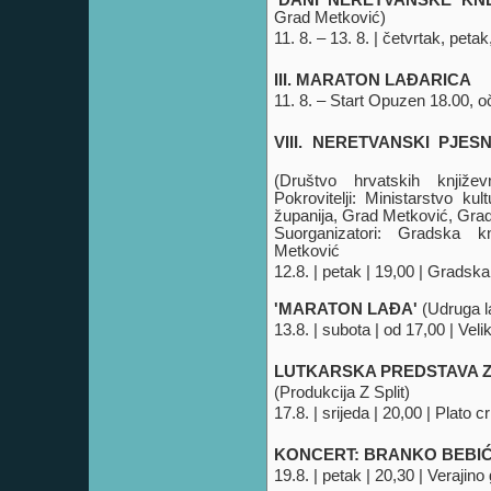
'DANI NERETVANSKE KNE
Grad Metković
)
11. 8. – 13. 8. | četvrtak, peta
III. MARATON LAĐARICA
11. 8. – Start Opuzen 18.00, o
VIII. NERETVANSKI PJESN
(
Društvo hrvatskih knjiže
Pokrovitelji: Ministarstvo k
županija, Grad Metković, Gra
Suorganizatori: Gradska k
Metković
12.8. | petak | 19,00 |
'MARATON LAĐA'
(Udruga l
13.8. | subota | od 17,00 | Veli
LUTKARSKA PREDSTAVA Z
(Produkcija Z Split)
17.8. | srijeda | 20,00 | Plato 
KONCERT: BRANKO BEBIĆ
19.8. | petak | 20,30 | Verajin