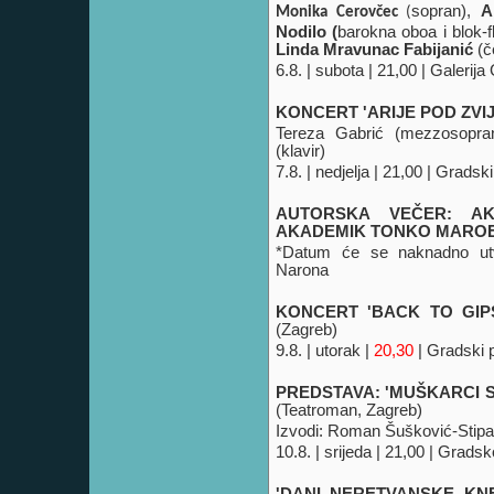
sopran),
A
Monika Cerovčec
(
Nodilo (
barokna oboa i blok-f
Linda Mravunac Fabijanić
(
č
6.8. | subota | 21,00 | Galerija
KONCERT 'ARIJE POD ZVI
Tereza Gabrić (mezzosopra
(klavir)
7.8. | nedjelja | 21,00 | Gradski
AUTORSKA VEČER: A
AKADEMIK TONKO MAROE
*Datum će se naknadno utv
Narona
KONCERT 'BACK TO GIP
(Zagreb)
9.8. | utorak |
20,30
| Gradski 
PREDSTAVA: 'MUŠKARCI S
(Teatroman, Zagreb)
Izvodi: Roman Šušković-Stipa
10.8. | srijeda | 21,00 | Grads