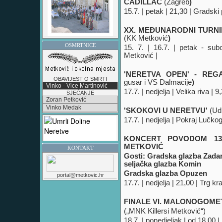
CADILLAC
(Zagreb
)
15.7. | petak | 21,30 | Gradski 
XX. MEĐUNARODNI TURNIR
(KK Metković
)
OSMRTNICE
15. 7. | 16.7. | petak - sub
Metković |
'NERETVA OPEN' - RE
OBAVIJEST O SMRTI
gusar i VS Dalmacije
)
Vinko - Vice Martinović
17.7. | nedjelja | Velika riva | 9,
SJEĆANJE
Zoran Petković
Vinko Medak
'SKOKOVI U NERETVU'
(
Ud
17.7. | nedjelja | Pokraj Lučko
KONCERT POVODOM 13
METKOVIĆ
KONTAKT
Gosti: Gradska glazba Zadar
seljačka glazba Komin
Gradska glazba Opuzen
portal@metkovic.hr
17.7. | nedjelja | 21,00 | Trg kr
FINALE VI. MALONOGOME
(„
MNK
Killersi Metković
“)
18.7. | ponedjeljak | od 18,00 | 