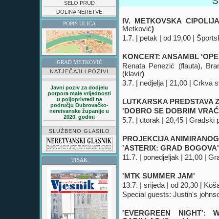
S
SELO PRUD
DOLINA NERETVE
IV. METKOVSKA CIPOLI
POPIS ULICA
Metković
)
1.7. | petak | od 19,00 | Šports
KONCERT: ANSAMBL 'OPER
GRAD METKOVIĆ
Renata Penezić (flauta), Br
NATJEČAJI i POZIVI
(klavir
)
3.7. | nedjelja | 21,00 | Crkva sv.
Javni poziv za dodjelu
potpora male vrijednosti
u poljoprivredi na
LUTKARSKA PREDSTAVA Z
području Dubrovačko-
'DOBRO SE DOBRIM VRA
neretvanske županije u
2020. godini
5.7. | utorak | 20,45 | Gradski 
SLUŽBENO GLASILO
PROJEKCIJA ANIMIRANOG 
'ASTERIX: GRAD BOGOVA' 
11.7. | ponedjeljak | 21,00 | Gr
TISAK
'MTK SUMMER JAM'
13.7. | srijeda | od 20,30 | Ko
Special guests: Justin's johnso
'EVERGREEN NIGHT':