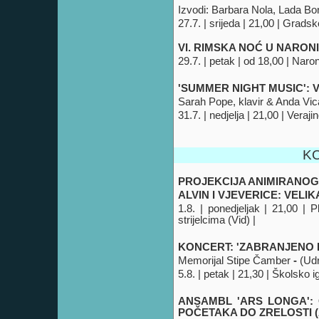
Izvodi: Barbara Nola, Lada Bo
27.7. | srijeda | 21,00 | Grads
VI. RIMSKA NOĆ U NARON
29.7. | petak | od 18,00 | Naron
'SUMMER NIGHT MUSIC'
: 
Sarah Pope, klavir & Anda Vica
31.7. | nedjelja | 21,00 | Veraji
K
PROJEKCIJA ANIMIRANOG 
ALVIN I VJEVERICE: VELI
1.8. | ponedjeljak | 21,00 
strijelcima (Vid) |
KONCERT: 'ZABRANJENO PU
Memorijal Stipe Čamber
-
(Ud
5.8. | petak | 21,30 | Školsko ig
ANSAMBL '
ARS LONGA':
POČETAKA DO ZRELOSTI (A