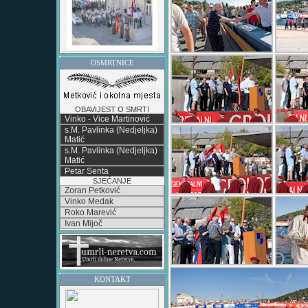
OSMRTNICE
OBAVIJEST O SMRTI
Vinko - Vice Martinović
s.M. Pavlinka (Nedjeljka)
Matić
s.M. Pavlinka (Nedjeljka)
Matić
Petar Senta
SJEĆANJE
Zoran Petković
Vinko Medak
Roko Marević
Ivan Mijoč
KONTAKT