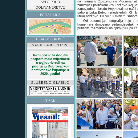
na rivama u Opuzenu i u Pločama, ali 
SELO PRUD
zanimljiv i političkom vrhu države koji 
DOLINA NERETVE
zapovjednom brodu
Voga
ovaj put našli
sabora Luka Bebić i predsjednik RH Ivo
POPIS ULICA
utrka održava. Bili su tu i ministri, sab
Od petstotinjak fotografija koje smo
komentare donosimo sedamdesetak. K
pritisnite razmaknicu na tipkovnici, pa 
GRAD METKOVIĆ
NATJEČAJI i POZIVI
Javni poziv za dodjelu
potpora male vrijednosti
u poljoprivredi na
području Dubrovačko-
neretvanske županije u
2020. godini
SLUŽBENO GLASILO
TISAK