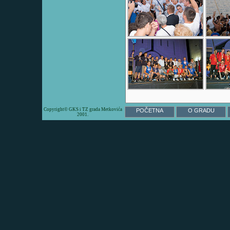
Copyright© GKS i TZ grada Metkovića
POČETNA
O GRADU
2001.