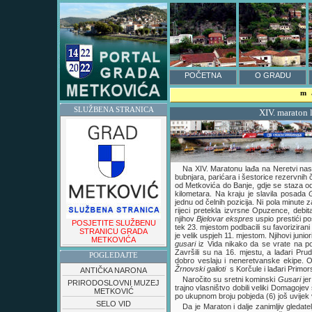
POČETNA
O GRADU
m
SLUŽBENA STRANICA
XIV. maraton 
Na XIV. Maratonu lađa na Neretvi nastu
bubnjara, parićara i šestorice rezervni
od Metkovića do Banje, gdje se staza o
kilometara. Na kraju je slavila posada
jednu od čelnih pozicija. Ni pola minute z
rijeci pretekla izvrsne Opuzence, debit
njihov
Bjelovar ekspres
uspio prestići po
POSJETITE SLUŽBENU
tek 23. mjestom podbacili su favoriziran
STRANICU GRADA
je velik uspjeh 11. mjestom. Njihovi junior
METKOVIĆA
gusari
iz Vida nikako da se vrate na poz
Završili su na 16. mjestu, a lađari Pr
POGLEDAJTE
dobro veslaju i neneretvanske ekipe. O
Žrnovski galioti
s Korčule i lađari Prim
ANTIČKA NARONA
Naročito su sretni kominski
Gusari
jer
PRIRODOSLOVNI MUZEJ
trajno vlasništvo dobili veliki Domagojev 
METKOVIĆ
po ukupnom broju pobjeda (6) još uvijek
SELO VID
Da je Maraton i dalje zanimljiv gledatel