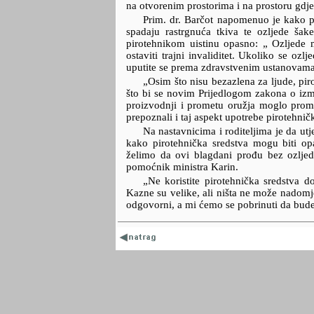
na otvorenim prostorima i na prostoru gdje
Prim. dr. Barčot napomenuo je kako pi
spadaju rastrgnuća tkiva te ozljede šake
pirotehnikom uistinu opasno: „ Ozljede m
ostaviti trajni invaliditet. Ukoliko se ozl
uputite se prema zdravstvenim ustanovama
„Osim što nisu bezazlena za ljude, piro
što bi se novim Prijedlogom zakona o iz
proizvodnji i prometu oružja moglo promi
prepoznali i taj aspekt upotrebe pirotehni
Na nastavnicima i roditeljima je da u
kako pirotehnička sredstva mogu biti op
želimo da ovi blagdani prođu bez ozljed
pomoćnik ministra Karin.
„Ne koristite pirotehnička sredstva d
Kazne su velike, ali ništa ne može nadomje
odgovorni, a mi ćemo se pobrinuti da budet