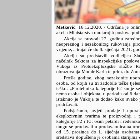
Metković
,
16.12.2020.
- Održana je onli
akcija Ministarstva unutarnjih poslova po
Akcija se provodi 27. godinu zaredom,
neopreznog i nezakonitog rukovanja pir
vrijeme, a trajat će do 8. siječnja 2021. go
Akciju su predstavili voditeljica Sl
načelnik Sektora za inspekcijske poslove 
Vukoja iz Protueksplozijske službe Ra
obrazovanja Momir Karin te prim. dr. Zoran
Prošle godine, zbog nezakonite upora
osoba, od kojih su tri zadobile teške tjel
teško. „Pirotehnika kategorije F2 smije s
nema osoba i objekata, u periodu od 6 dana
istaknuo je Vukoja te dodao kako svako p
pridržavati.
Podsjećamo, uvjeti prodaje i upora
eksplozivnim tvarima te proizvodnji i 
kategorije F2 i F3, osim petardi i redenik
mogu se prodavati u prodavaonicama oružj
od 15. prosinca do 1. siječnja osobama
sredstava dopuštena je osobama starijima 