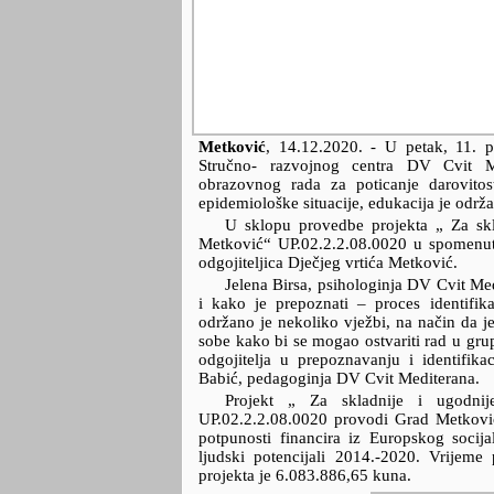
Metković
,
14.12.2020.
- U petak, 11. p
Stručno- razvojnog centra DV Cvit M
obrazovnog rada za poticanje darovitos
epidemiološke situacije, edukacija je odr
U sklopu provedbe projekta „ Za skl
Metković“ UP.02.2.2.08.0020 u spomenutoj
odgojiteljica Dječjeg vrtića Metković.
Jelena Birsa, psihologinja DV Cvit Med
i kako je prepoznati – proces identifika
održano je nekoliko vježbi, na način da je
sobe kako bi se mogao ostvariti rad u gr
odgojitelja u prepoznavanju i identifikac
Babić, pedagoginja DV Cvit Mediterana.
Projekt „ Za skladnije i ugodni
UP.02.2.2.08.0020 provodi Grad Metković
potpunosti financira iz Europskog socij
ljudski potencijali 2014.-2020. Vrijeme
projekta je 6.083.886,65 kuna.