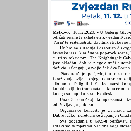
Metković
,
10.12.2020.
- U Galeriji GKS-
održati pijanist i skladatelj Zvjezdan Ruži
'Porin' te šesterostruki dobitnik strukovne
Uz brojne suradnje i osebujan diskogr
hrvatske jazz, klasične te pop/rock scene,
su tri sa sekstetom. 'The Knightingale Caba
jazz skladbu, dok je njegov treći autors
doživio u Šangaju, osvojio čak dva Porina 
'Pianotron' je posljednji u nizu n
istraživanja svijeta kojega donose crno-b
albumom 'Delightful F'. Jedanaest kom
kombinaciji instrumenata - koncertnom 
kojega su popularizirali Beatlesi.
Unatoč tehničkoj kompleksnosti i
oduševljavaju publiku.
Organizator koncerta je Ustanova za
Dubrovačko- neretvanske županije i Grad
Sva događanja u GKS-u održavaju 
zdravstvo te mjerama Nacionalnoga stožera z