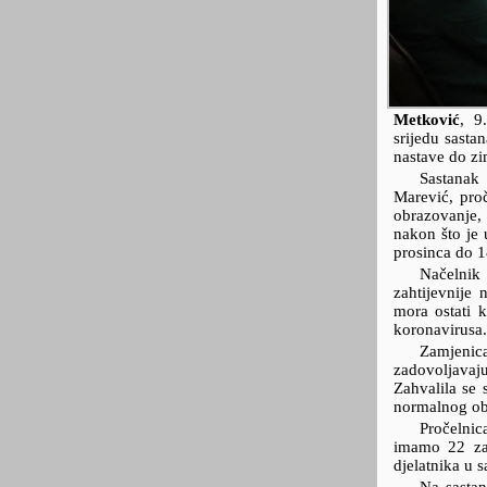
Metković
,
9
srijedu sasta
nastave do zi
Sastanak 
Marević, pro
obrazovanje, 
nakon što je 
prosinca do 1
Načelnik 
zahtijevnije 
mora ostati k
koronavirusa.
Zamjenic
zadovoljavaj
Zahvalila se 
normalnog ob
Pročelnic
imamo 22 zar
djelatnika u s