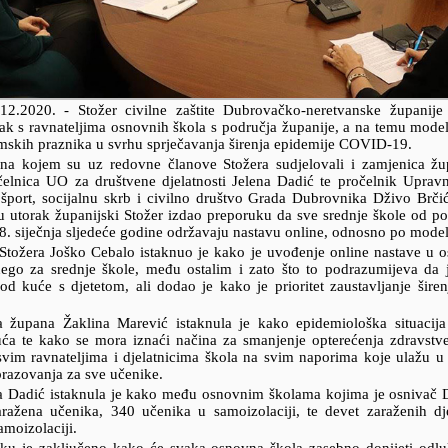
.12.2020.
- Stožer civilne zaštite Dubrovačko-neretvanske županije
nak s ravnateljima osnovnih škola s područja županije, a na temu mode
mskih praznika u svrhu sprječavanja širenja epidemije COVID-19.
na kojem su uz redovne članove Stožera sudjelovali i zamjenica žu
čelnica UO za društvene djelatnosti Jelena Dadić te pročelnik Uprav
šport, socijalnu skrb i civilno društvo Grada Dubrovnika Dživo Brčić,
u utorak županijski Stožer izdao preporuku da sve srednje škole od po
8. siječnja sljedeće godine održavaju nastavu online, odnosno po mode
Stožera Joško Cebalo istaknuo je kako je uvođenje online nastave u 
nego za srednje škole, među ostalim i zato što to podrazumijeva da j
od kuće s djetetom, ali dodao je kako je prioritet zaustavljanje šire
a župana Žaklina Marević istaknula je kako epidemiološka situacij
uća te kako se mora iznaći načina za smanjenje opterećenja zdravstv
svim ravnateljima i djelatnicima škola na svim naporima koje ulažu u
razovanja za sve učenike.
a Dadić istaknula je kako među osnovnim školama kojima je osnivač
ažena učenika, 340 učenika u samoizolaciji, te devet zaraženih dje
amoizolaciji.