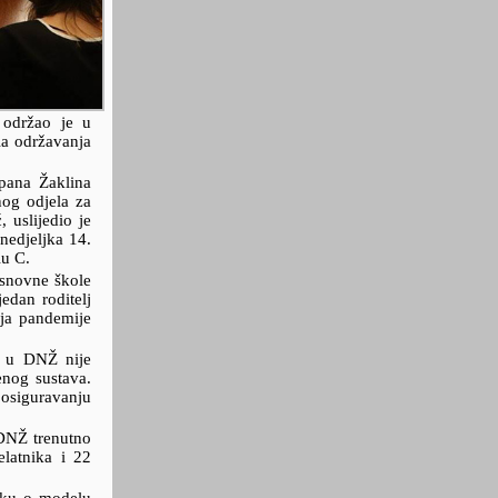
 održao je u
la održavanja
pana Žaklina
nog odjela za
 uslijedio je
nedjeljka 14.
lu C.
osnovne škole
edan roditelj
nja pandemije
a u DNŽ nije
enog sustava.
 osiguravanju
 DNŽ trenutno
latnika i 22