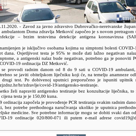
.11.2020.
- Zavod za javno zdravstvo Dubrovačko-neretvanske župani
ambulantom Doma zdravlja Metković započeo je s novom pretragom u 
fekcije – brzim testovima detekcije antigena koronavirusa (S
 namijenjen je isključivo osobama kojima su simptomi bolesti COVID-
et dana. Osjetljivost testa je 95% te može dati lažno negativan nala
mptome, a antigenski nalaz bude negativan, potrebno ga je ponoviti
 COVID-19 ordinacija DZ Metković.
je se provodi radnim danom od 8 do 9 sati u COVID-19 ambulanti,
rebno se javiti obiteljskom liječniku koji će, na temelju anamneze odlu
li drugi test. Po dobivenoj uputnici preporučeno je ispuniti upitnik
zjzdnz.hr/hr/zdravlje/covid-19/antigensko-testiranje.
etko želi napraviti antigensko testiranje bez konzultacije liječnika, t
 cijena testa je je 150,00 kuna.
ordinacija započela je provođenje PCR testiranja svakim radnim da
ti, bez potrebe prethodnoga naručivanja ukoliko je uputnica prethod
teljske medicine. Sve potrebne informacije mogu se dobiti svaki dan od
ID-19 ordinacije 020/800-071 ili putem e-mail adrese covid19@d