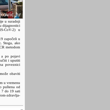
je u suradnji
dijagnostici
ARS-CoV-2) u
19 započeli u
z. Stoga, ako
 PCR metodom
 a po pojavi
čiti i uputiti
 na poveznici
o može obaviti
nom u vremenu
no puštena od
 7 do 19 sati
om-zdravlja-