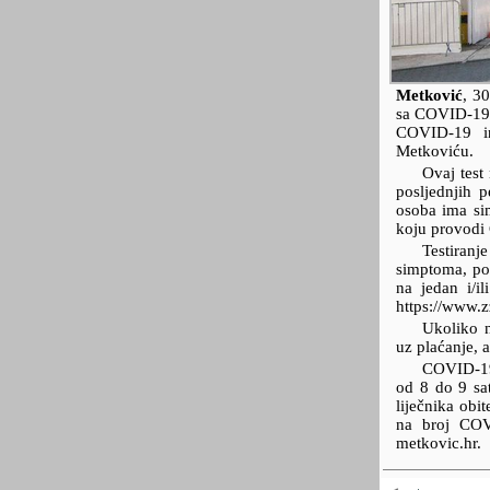
Metković
,
30
sa COVID-19 
COVID-19 in
Metkoviću.
Ovaj test
posljednjih p
osoba ima si
koju provodi
Testiran
simptoma, pot
na jedan i/i
https://www.z
Ukoliko n
uz plaćanje, a
COVID-19 
od 8 do 9 sa
liječnika obi
na broj COV
metkovic.hr.