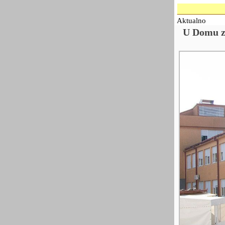
Aktualno
U Domu zd