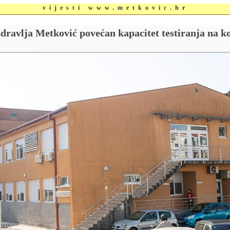
vijesti www.metkovic.hr
ravlja Metković povećan kapacitet testiranja na k