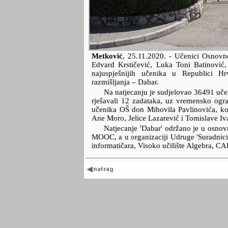
Metković
,
25.11.2020.
- Učenici Osnovn
Edvard Krstičević, Luka Toni Batinović
najuspješnijih učenika u Republici Hr
razmišljanja – Dabar.
Na natjecanju je sudjelovao 36491 učeni
rješavali 12 zadataka, uz vremensko ogr
učenika OŠ don Mihovila Pavlinovića, koj
Ane Moro, Jelice Lazarević i Tomislave Iv
Natjecanje 'Dabar' održano je u osn
MOOC, a u organizaciji Udruge 'Suradnici 
informatičara, Visoko učilište Algebra, CA