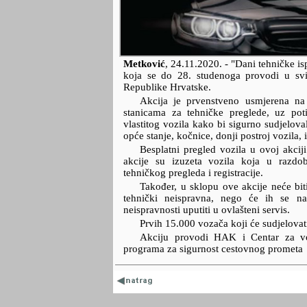
Metković
,
24.11.2020.
- "Dani tehničke is
koja se do 28. studenoga provodi u svi
Republike Hrvatske.
Akcija je prvenstveno usmjerena na
stanicama za tehničke preglede, uz poti
vlastitog vozila kako bi sigurno sudjelova
opće stanje, kočnice, donji postroj vozila, i
Besplatni pregled vozila u ovoj akcij
akcije su izuzeta vozila koja u razd
tehničkog pregleda i registracije.
Također, u sklopu ove akcije neće biti
tehnički neispravna, nego će ih se n
neispravnosti uputiti u ovlašteni servis.
Prvih 15.000 vozača koji će sudjelovat
Akciju provodi HAK i Centar za vo
programa za sigurnost cestovnog prometa