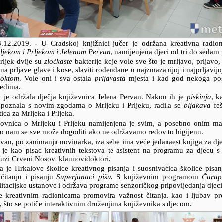
8.12.2019.
- U Gradskoj knjižnici jučer je održana kreativna radio
ljekom i Prljekom i Jelenom Pervan
, namijenjena djeci od tri do sedam
Prljek dvije su
zloćkaste
bakterije koje vole sve što je mrljavo, prljavo
na prljave glave i kose, slaviti rođendane u najzmazanijoj i najprljavijo
noktom
. Vole oni i sva ostala
prljavasta
mjesta i kad god nekoga pos
redima.
 je održala dječja književnica Jelena Pervan. Nakon ih je
piskinja
, k
upoznala s novim zgodama o Mrljeku i Prljeku, radila se
bljakava
feš
tica za Mrljeka i Prljeka.
ikovnica o Mrljeku i Prljeku namijenjena je svim, a posebno onim ma
što nam se sve može dogoditi ako ne održavamo redovito higijenu.
rvan, po zanimanju novinarka, iza sebe ima veće jedanaest knjiga za dj
a je kao pisac kreativnih tekstova te asistent na programu za djecu 
uzi Crveni Nosovi klaunovidoktori.
a je Hrkalove školice kreativnog pisanja i suosnivačica školice pisan
čitanju i pisanju
Superjunaci pišu
. S književnim programom
Čarapi
ilitacijske ustanove i održava programe senzoričkog pripovijedanja djeci
 kreativnim radionicama promovira važnost čitanja, kao i ljubav pr
a, što se potiče interaktivnim druženjima književnika s djecom.