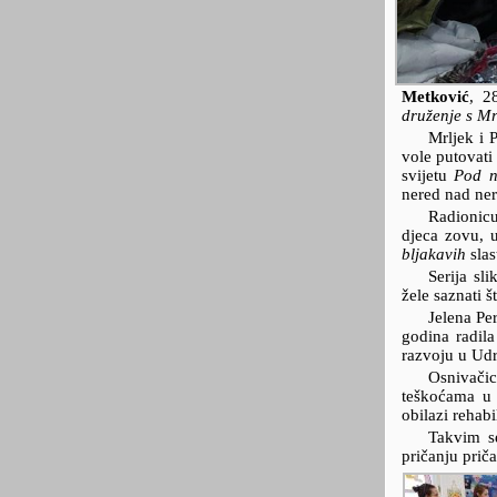
Metković
,
2
druženje s Mr
Mrljek i 
vole putovati 
svijetu
Pod 
nered nad ne
Radionicu
djeca zovu, 
bljakavih
slas
Serija sl
žele saznati 
Jelena Pe
godina radil
razvoju u Udr
Osnivačic
teškoćama u 
obilazi rehab
Takvim se
pričanju prič