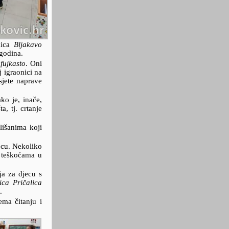
nica
Bljakavo
 godina.
,
fujkasto
. Oni
j igraonici na
jete naprave
ako je, inače,
ta, tj. crtanje
lišanima koji
ecu. Nekoliko
s teškoćama u
ja za djecu s
ca Pričalica
.
ema čitanju i